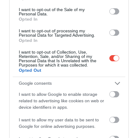
use your data for below specified purposes in below Google
consent section.
I want to opt-out of the Sale of my
Personal Data.
Opted In
I want to opt-out of processing my
Personal Data for Targeted Advertising.
Opted In
I want to opt-out of Collection, Use,
Retention, Sale, and/or Sharing of my
Odată cu intrarea în exploatare, Eurostar ar putea
Personal Data that Is Unrelated with the
Purposes for which it was collected.
opera până la 67 de trenuri, deschizând drumul
Opted Out
pentru frecvențe mai mari și rute noi. Prioritate au
conexiunile din Londra ce pot fi parcurse în mai
Google consents
puțin de cinci ore.
Pe aceste relații, trenul poate
I want to allow Google to enable storage
concura direct avionul la „timpul util”:
pleci din
related to advertising like cookies on web or
centru și ajungi în centru, fără transferuri lungi
device identifiers in apps.
către/de la aeroport și fără cozile de la securitate și
îmbarcare. Minutelor câștigate la capete li se
I want to allow my user data to be sent to
adaugă formalități mai simple, ceea ce transformă
Google for online advertising purposes.
trenul într-o alternativă convingătoare pe distanțe