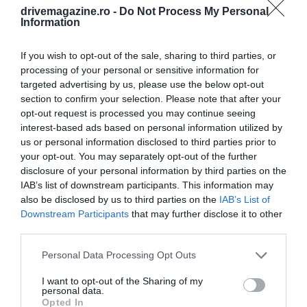
cu trenurile cu un singur nivel, capacitatea crește cu
drivemagazine.ro -
Do Not Process My Personal
aproximativ 20%: vagoanele etajate nu dublează
Information
numărul de locuri, dar optimizarea spațiului – în
pofida scărilor interne – aduce un câștig consistent.
If you wish to opt-out of the sale, sharing to third parties, or
processing of your personal or sensitive information for
targeted advertising by us, please use the below opt-out
section to confirm your selection. Please note that after your
opt-out request is processed you may continue seeing
interest-based ads based on personal information utilized by
us or personal information disclosed to third parties prior to
your opt-out. You may separately opt-out of the further
disclosure of your personal information by third parties on the
IAB’s list of downstream participants. This information may
also be disclosed by us to third parties on the
IAB’s List of
Downstream Participants
that may further disclose it to other
third parties.
Please note that this website/app uses one or more Google
Personal Data Processing Opt Outs
services and may gather and store information including but
not limited to your visit or usage behaviour. You may click to
I want to opt-out of the Sharing of my
personal data.
grant or deny consent to Google and its third-party tags to
Opted In