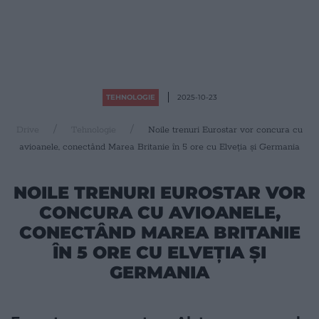
TEHNOLOGIE
2025-10-23
Drive
Tehnologie
Noile trenuri Eurostar vor concura cu
avioanele, conectând Marea Britanie în 5 ore cu Elveția și Germania
NOILE TRENURI EUROSTAR VOR
CONCURA CU AVIOANELE,
CONECTÂND MAREA BRITANIE
ÎN 5 ORE CU ELVEȚIA ȘI
GERMANIA