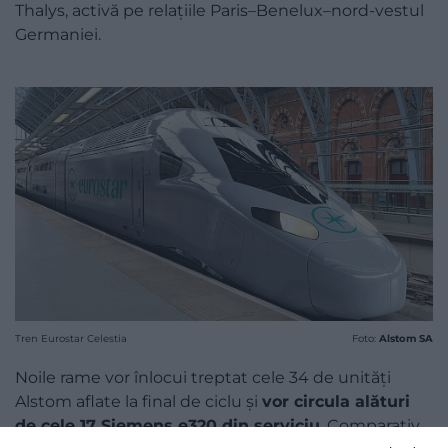
Thalys, activă pe relațiile Paris–Benelux–nord-vestul
Germaniei.
Tren Eurostar Celestia
Foto:
Alstom SA
Noile rame vor înlocui treptat cele 34 de unități
Alstom aflate la final de ciclu și
vor circula alături
de cele 17 Siemens e320 din serviciu
. Comparativ