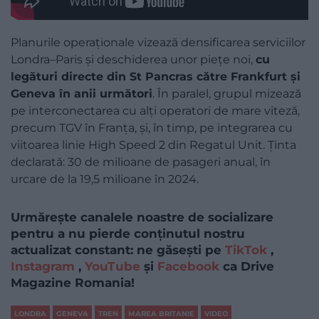
Planurile operaționale vizează densificarea serviciilor
Londra–Paris și deschiderea unor piețe noi,
cu
legături directe din St Pancras către Frankfurt și
Geneva în anii următori
. În paralel, grupul mizează
pe interconectarea cu alți operatori de mare viteză,
precum TGV în Franța, și, în timp, pe integrarea cu
viitoarea linie High Speed 2 din Regatul Unit. Ținta
declarată: 30 de milioane de pasageri anual, în
urcare de la 19,5 milioane în 2024.
Urmărește canalele noastre de socializare
pentru a nu pierde conținutul nostru
actualizat constant: ne găsești pe
TikTok
,
Instagram
,
YouTube
și
Facebook
ca Drive
Magazine Romania!
LONDRA
GENEVA
TREN
MAREA BRITANIE
VIDEO