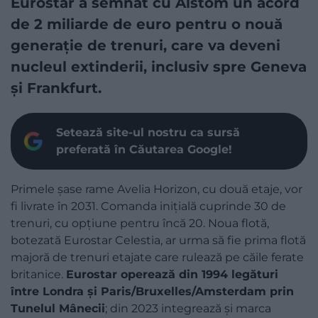
Eurostar a semnat cu Alstom un acord
de 2 miliarde de euro pentru o nouă
generație de trenuri, care va deveni
nucleul extinderii, inclusiv spre Geneva
și Frankfurt.
Setează site-ul nostru ca sursă
preferată în Căutarea Google!
Primele șase rame Avelia Horizon, cu două etaje, vor
fi livrate în 2031. Comanda inițială cuprinde 30 de
trenuri, cu opțiune pentru încă 20. Noua flotă,
botezată Eurostar Celestia, ar urma să fie prima flotă
majoră de trenuri etajate care rulează pe căile ferate
britanice.
Eurostar operează din 1994 legături
între Londra și Paris/Bruxelles/Amsterdam prin
Tunelul Mânecii
; din 2023 integrează și marca