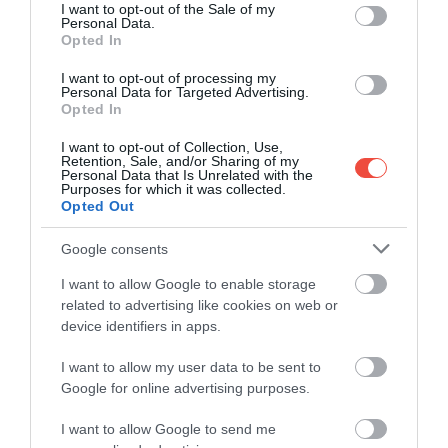
consent section.
I want to opt-out of the Sale of my
Personal Data.
Opted In
I want to opt-out of processing my
Personal Data for Targeted Advertising.
Foto: Unsplash
Opted In
Mulți oameni sunt familiarizați cu aplicația
I want to opt-out of Collection, Use,
FlightRadar24
, dezvoltată în Suedia, care urmărește
Retention, Sale, and/or Sharing of my
Personal Data that Is Unrelated with the
poziția aeronavelor pe o hartă în timp real. Aceasta
Purposes for which it was collected.
arată, printre altele,
locul de plecare și destinația,
Opted Out
numărul de zbor,
tipul de avion, poziția, altitudinea,
Google consents
direcția și viteza acestuia
I want to allow Google to enable storage
related to advertising like cookies on web or
device identifiers in apps.
I want to allow my user data to be sent to
Google for online advertising purposes.
I want to allow Google to send me