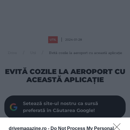
UTIL
2024-01-28
Drive
Util
Evită cozile la aeroport cu această aplicație
EVITĂ COZILE LA AEROPORT CU
ACEASTĂ APLICAȚIE
Setează site-ul nostru ca sursă
preferată în Căutarea Google!
drivemagazine.ro -
Do Not Process My Personal