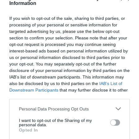
Cei care călătoresc în mod regulat cu avionul știu
Information
exact cât timp se poate pierde așteptând
deschiderea porților de îmbarcare. Există însă o
If you wish to opt-out of the sale, sharing to third parties, or
modalitate de a evita cozile.
processing of your personal or sensitive information for
targeted advertising by us, please use the below opt-out
section to confirm your selection. Please note that after your
Un pilot veteran al unei companii aeriene britanice,
opt-out request is processed you may continue seeing
care se simte aproape ca acasă în aeroporturi, a
interest-based ads based on personal information utilized by
explicat soluția simplă într-un videoclip postat pe
us or personal information disclosed to third parties prior to
canalul său TikTok:
descarcă pe telefon o aplicație
your opt-out. You may separately opt-out of the further
bine-cunoscută
care îți arată unde se află avionul.
disclosure of your personal information by third parties on the
IAB’s list of downstream participants. This information may
also be disclosed by us to third parties on the
IAB’s List of
Downstream Participants
that may further disclose it to other
third parties.
Please note that this website/app uses one or more Google
Personal Data Processing Opt Outs
services and may gather and store information including but
not limited to your visit or usage behaviour. You may click to
I want to opt-out of the Sharing of my
personal data.
grant or deny consent to Google and its third-party tags to
Opted In
use your data for below specified purposes in below Google