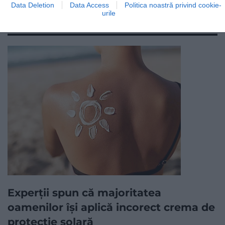
Data Deletion
Data Access
Politica noastră privind cookie-
urile
citește și asta
Experții spun că majoritatea
oamenilor își aplică incorect crema de
protecție solară