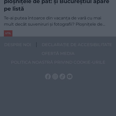
ploșnițele de pat: și Bucureștiul apare
pe listă
Te-ai putea întoarce din vacanța de vară cu mai
mult decât suveniruri și fotografii? Ploșnițele de…
UTIL
DESPRE NOI
DECLARAȚIE DE ACCESIBILITATE
OFERTĂ MEDIA
POLITICA NOASTRĂ PRIVIND COOKIE-URILE