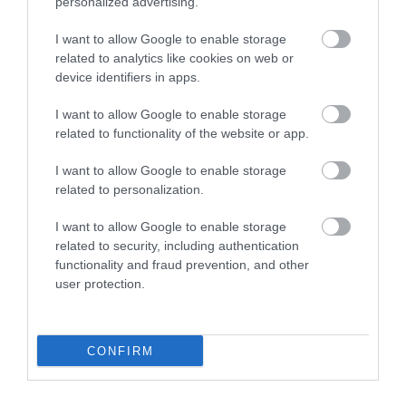
personalized advertising.
I want to allow Google to enable storage
Însă puțini sunt cei care s-au gândit probabil cât de
related to analytics like cookies on web or
utilă poate fi aplicația în practică.
device identifiers in apps.
Atunci când călătorești, ea îți spune, de asemenea,
I want to allow Google to enable storage
dacă aeronava a aterizat pe aeroportul pe care
related to functionality of the website or app.
aștepți.
Aplicația, care poate fi descărcată gratuit, te
ajută să mergi la poarta de îmbarcare doar atunci
I want to allow Google to enable storage
related to personalization.
când ești sigur că avionul a ajuns.
I want to allow Google to enable storage
Urmărește canalele noastre de socializare
related to security, including authentication
pentru a nu pierde conținutul nostru
functionality and fraud prevention, and other
actualizat constant: ne găsești pe
TikTok
,
user protection.
Instagram
,
YouTube
și
Facebook
ca Drive
Magazine Romania!
CONFIRM
TIKTOK
APLICAŢIE
AVION
AEROPORT
AVIAȚIE