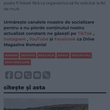
poate fi folosit fără ca organismul să fie solicitat la fel
de mult.
Urmărește canalele noastre de socializare
pentru a nu pierde conținutul nostru
actualizat constant: ne găsești pe
TikTok
,
Instagram
,
YouTube
și
Facebook
ca Drive
Magazine Romania!
ROMÂNIA
SĂNĂTATE
BĂILE FELIX
SOVATA
SFATURI UTILE
BĂILE HERCULANE
citește și asta