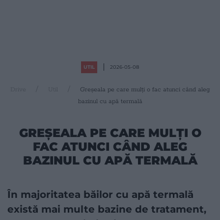
UTIL
2026-05-08
Drive
Util
Greșeala pe care mulți o fac atunci când aleg
bazinul cu apă termală
GREȘEALA PE CARE MULȚI O
FAC ATUNCI CÂND ALEG
BAZINUL CU APĂ TERMALĂ
În majoritatea băilor cu apă termală
există mai multe bazine de tratament,