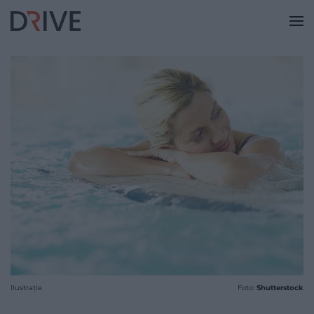
Ilustrație
Foto:
Shutterstock