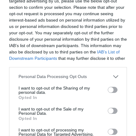
targeted advertising by us, please use the below opt-out
section to confirm your selection. Please note that after your
opt-out request is processed you may continue seeing
interest-based ads based on personal information utilized by
us or personal information disclosed to third parties prior to
your opt-out. You may separately opt-out of the further
disclosure of your personal information by third parties on the
IAB’s list of downstream participants. This information may
also be disclosed by us to third parties on the
IAB’s List of
Downstream Participants
that may further disclose it to other
third parties.
Please note that this website/app uses one or more Google
Personal Data Processing Opt Outs
services and may gather and store information including but
not limited to your visit or usage behaviour. You may click to
I want to opt-out of the Sharing of my
personal data.
grant or deny consent to Google and its third-party tags to
Opted In
use your data for below specified purposes in below Google
consent section.
I want to opt-out of the Sale of my
Există însă și o parte mai puțin plăcută: apa prea
Personal Data.
caldă, folosită prea mult timp, poate agrava unele
Opted In
probleme. În artrită, de pildă, căldura intensă poate
I want to opt-out of processing my
accentua inflamația și poate duce exact la rezultatul
Personal Data for Targeted Advertising.