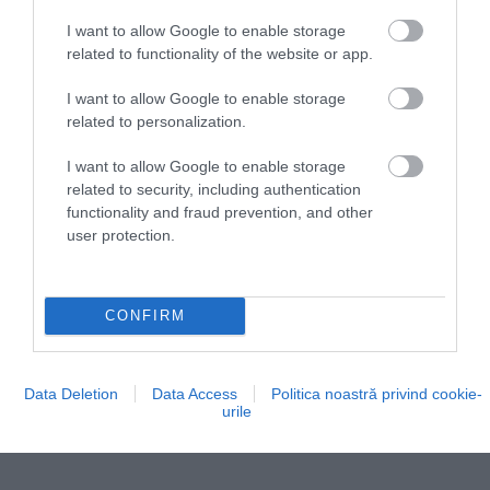
unde procedurile balneare încep, de regulă, cu o
I want to allow Google to enable storage
consultație medicală.
related to functionality of the website or app.
I want to allow Google to enable storage
La Techirghiol, tratamentul este legat mai
related to personalization.
ales de nămolul sapropelic, folosit în
I want to allow Google to enable storage
recuperare și în afecțiuni reumatismale,
related to security, including authentication
neurologice sau dermatologice.
functionality and fraud prevention, and other
user protection.
CONFIRM
Data Deletion
Data Access
Politica noastră privind cookie-
urile