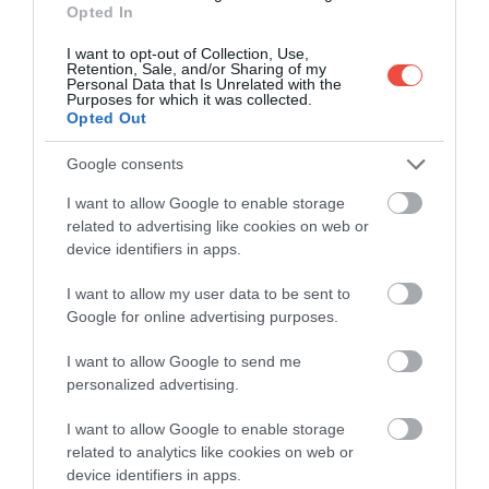
Opted In
opus celui urmărit prin baie.
O atenție
asemănătoare este necesară
și în cazul
I want to opt-out of Collection, Use,
calcificărilor sau al uzurii cartilajelor, unde
Retention, Sale, and/or Sharing of my
Personal Data that Is Unrelated with the
temperaturile foarte ridicate nu sunt indicate. În
Purposes for which it was collected.
Opted Out
asemenea situații, mișcarea este foarte importantă,
iar ea se poate face mai ușor în bazine cu apă mai
Google consents
puțin caldă. Pentru anumite probleme ale oaselor,
articulațiilor sau mușchilor, bazinele cu apă termală
I want to allow Google to enable storage
destinate înotului, cu temperaturi de 28–30 de
related to advertising like cookies on web or
device identifiers in apps.
grade Celsius, pot fi foarte folositoare. Ele îmbină
efectul apei de tratament cu mișcarea blândă a
I want to allow my user data to be sent to
articulațiilor, iar această temperatură este potrivită și
Google for online advertising purposes.
pentru înot.
Din păcate, astfel de bazine nu se
găsesc în multe locuri.
În România, exemple
I want to allow Google to send me
cunoscute sunt
Băile Felix
, unde apele minerale
personalized advertising.
termale sunt folosite în bazele de tratament pentru
I want to allow Google to enable storage
afecțiuni ale aparatului locomotor,
Băile Herculane
,
related to analytics like cookies on web or
stațiune renumită pentru apele termale cloruro-
device identifiers in apps.
sodice, bicarbonatate și sulfuroase, dar și
Sovata
,