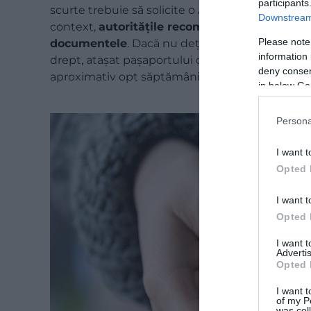
participants
scurte trebuie să solicite o Autorizație Electronic
Downstream 
context,
autoritățile recomandă persoanelor c
Please note
documentele
. Dacă nu dețin un pașaport britan
information 
drept, atașat pașaportului celeilalte cetățenii. 
deny consent
aproximativ opt săptămâni de la depunerea cere
in below Go
Persona
I want t
Opted 
I want t
Opted 
I want 
Advertis
Opted 
I want t
of my P
was col