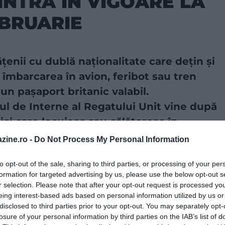
INTRA ÎN VIGOARE LA
EBRUARIE
enii cu dublă naționalitate care dețin și
a îmbarcarea în avion, feribot sau tren
un pașaport britanic valabil.
ul de Interne al Regatului Unit vine după
ci care locuiesc sau călătoresc în
 riscă să nu fie primiți în țară.
zine.ro -
Do Not Process My Personal Information
to opt-out of the sale, sharing to third parties, or processing of your per
a sursă preferată în Căutarea Google!
formation for targeted advertising by us, please use the below opt-out s
r selection. Please note that after your opt-out request is processed y
eing interest-based ads based on personal information utilized by us or
ntieră introduse tot din 25 februarie. Potrivit noilor
disclosed to third parties prior to your opt-out. You may separately opt-
tul Unit trebuie să dețină o autorizație de călătorie,
losure of your personal information by third parties on the IAB’s list of
 a celor scutiți prin lege. Vizitatorii pentru șederi