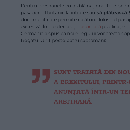
Pentru persoanele cu dublă naționalitate, schim
pașaportul britanic la intrare sau
să plătească 5
document care permite călătoria folosind pașapo
excesivă. Într-o declarație
acordată
publicației T
Germania a spus că noile reguli îi vor afecta copi
Regatul Unit peste patru săptămâni:
SUNT TRATATĂ DIN NO
A BREXITULUI, PRINTR
ANUNȚATĂ ÎNTR-UN TE
ARBITRARĂ.