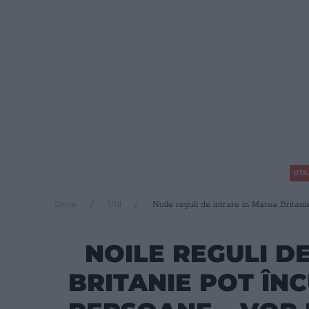
UTIL
Drive
Util
Noile reguli de intrare în Marea Britani
NOILE REGULI D
BRITANIE POT ÎNC