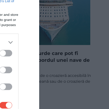
B’s List of
er and store
to grant or
ed purposes
5 lucruri absurde care pot fi
încercate la bordul unei nave de
croazieră
Fie că este vorba de o croazieră accesibilă în
Marea Mediteraneană sau de o croazieră de
lux către…
UTIL