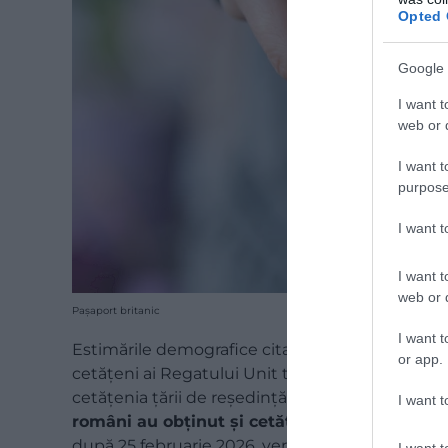
Opted 
Google 
I want t
web or d
I want t
purpose
I want 
I want t
web or d
Pașaport britanic
I want t
Estimările demografice citate în analizele despr
or app.
cetățeni ai Regatului Unit trăiesc în statele Un
cetățenia țării de reședință. Conform datelor ofi
I want t
români au obținut și cetățenia britanică.
Pent
după 25 februarie 2026, verificarea valabilității
I want t