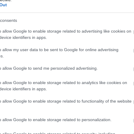
Out
consents
o allow Google to enable storage related to advertising like cookies on
evice identifiers in apps.
o allow my user data to be sent to Google for online advertising
s.
to allow Google to send me personalized advertising.
o allow Google to enable storage related to analytics like cookies on
evice identifiers in apps.
Foto:
Shutterstock
o allow Google to enable storage related to functionality of the website
e diaspora indică faptul că aproximativ 1,2 milioane de
iunii Europene, o parte semnificativă având și
ciaale,
doar anul trecut, aproape 8.000 de cetățeni
o allow Google to enable storage related to personalization.
ru a evita situațiile în care li se refuză îmbarcarea
 pașaportului și depunerea cererilor din timp devin pași
o allow Google to enable storage related to security, including