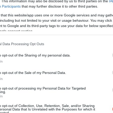
. This information may also be disclosed by us to third parties on the
IA
ă de Călătorie (ETA), care costă 16 lire sterline. În acest
Participants
that may further disclose it to other third parties.
u dublă cetățenie să își verifice din timp
 that this website/app uses one or more Google services and may gath
ic valabil, alternativa este obținerea unui certificat de
including but not limited to your visit or usage behaviour. You may click 
Informațiile oficiale arată că procesarea poate dura
 to Google and its third-party tags to use your data for below specifi
rii și transmiterea documentelor justificative.
ogle consent section.
l Data Processing Opt Outs
o opt-out of the Sharing of my personal data.
In
o opt-out of the Sale of my Personal Data.
In
to opt-out of processing my Personal Data for Targeted
ing.
In
o opt-out of Collection, Use, Retention, Sale, and/or Sharing
ersonal Data that Is Unrelated with the Purposes for which it
lected.