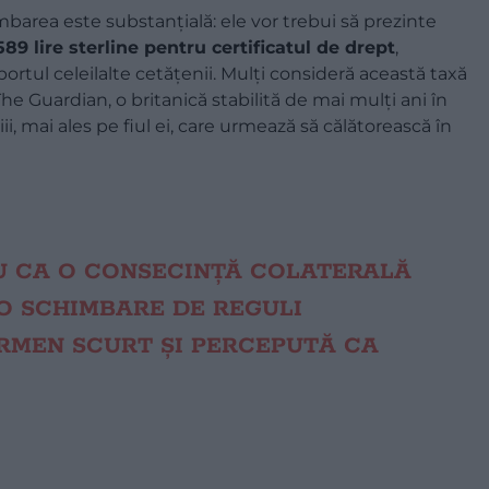
barea este substanțială: ele vor trebui să prezinte
89 lire sterline pentru certificatul de drept
,
rtul celeilalte cetățenii. Mulți consideră această taxă
he Guardian, o britanică stabilită de mai mulți ani în
ii, mai ales pe fiul ei, care urmează să călătorească în
U CA O CONSECINȚĂ COLATERALĂ
-O SCHIMBARE DE REGULI
RMEN SCURT ȘI PERCEPUTĂ CA