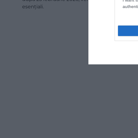
esențiali.
authenti