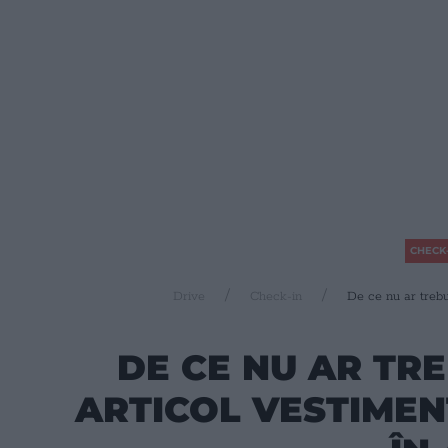
CHECK-
Drive
Check-in
De ce nu ar trebui
DE CE NU AR TRE
ARTICOL VESTIMEN