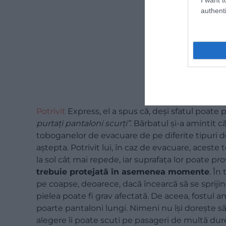
authenti
Potrivit
Express, el a spus că, deși sfatul poate
purtați pantaloni scurți”
. Bărbatul și-a amintit că
toboganelor de evacuare de pe diferite tipuri d
aștepta. Potrivit lui, în caz de evacuare, aces
la sol cât mai repede, iar suprafața lor poate pro
trebuie protejată în asemenea momente
. În
pe coapse, deoarece, dacă încearcă să se spriji
pielea poate fi grav afectată. De aceea, fostul 
poarte pantaloni lungi. Nimeni nu își dorește să 
alegere îi poate scuti pe pasageri de multă dur