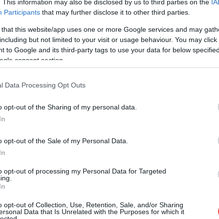
. This information may also be disclosed by us to third parties on the
IA
ă al Emirates, a explicat pe TikTok că
Participants
that may further disclose it to other third parties.
asagerii ar trebui să evite pantalonii scurți în
 that this website/app uses one or more Google services and may gath
including but not limited to your visit or usage behaviour. You may click 
 to Google and its third-party tags to use your data for below specifi
ogle consent section.
l Data Processing Opt Outs
o opt-out of the Sharing of my personal data.
In
o opt-out of the Sale of my Personal Data.
In
to opt-out of processing my Personal Data for Targeted
ing.
In
o opt-out of Collection, Use, Retention, Sale, and/or Sharing
ersonal Data that Is Unrelated with the Purposes for which it
lected.