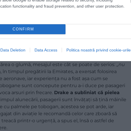
cation functionality and fraud prevention, and other user protection.
CONFIRM
Data Deletion
Data Access
Politica noastră privind cookie-urile
 părea o glumă, mesajul este cât se poate de serios:
„nu
, în timpul pregătirii la Emirates, a exersat folosirea
e aeronave, iar experiența nu a fost așa cum se
te tobogane sunt concepute pentru a-i duce pe pasageri
voca arsuri prin frecare.
Drake a subliniat că pielea
 timpul alunecării, pasagerii sunt învățați să țină mâinile
ne cu palmele pe tobogan, acestea se pot arde, iar
angajat din aviație le recomandă celor care zboară să
treacă printr-o urgență, a spus el, însă o astfel de
ere.