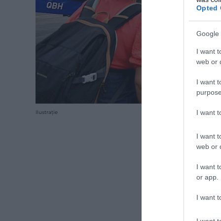
Opted 
Google 
I want t
web or d
I want t
purpose
I want 
Ilustrație
I want t
web or d
I want t
or app.
I want t
I want t