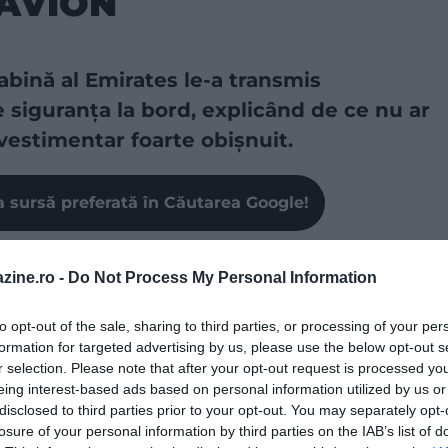
 AVION
bină al Emirates le-a transmis
 siguranța la bord, explicând de ce nu ar
 vestimentar foarte obișnuit.
a sursă preferată în Căutarea Google!
ă zboare în diferite colțuri ale lumii pentru o
zine.ro -
Do Not Process My Personal Information
e, avem însă multe lucruri de pus la punct: biletele de
mp, iar hainele alese pentru drum ajung adesea pe plan
to opt-out of the sale, sharing to third parties, or processing of your per
 deja pentru destinația caldă, fără să renunțăm la
formation for targeted advertising by us, please use the below opt-out s
 cabină spun că
alegerea nu este întotdeauna
r selection. Please note that after your opt-out request is processed y
ece, dar, în unele situații, îmbrăcămintea nepotrivită
eing interest-based ads based on personal information utilized by us or
disclosed to third parties prior to your opt-out. You may separately opt-
losure of your personal information by third parties on the IAB’s list of