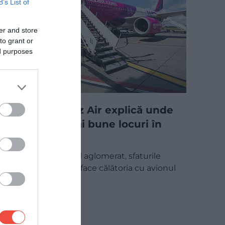
B’s List of
er and store
to grant or
ed purposes
Un pilot Wizz Air explică unde
sunt cele mai bune locuri în
avion
În sezonul estival aglomerat, sfaturile
specialiștilor pot face călătoria cu avionul
mai ușoară și…
CHECK-IN