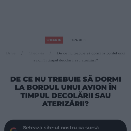
CHECK-IN
2026-01-12
Drive
Check-in
De ce nu trebuie să dormi la bordul unui
avion în timpul decolării sau aterizării?
DE CE NU TREBUIE SĂ DORMI
LA BORDUL UNUI AVION ÎN
TIMPUL DECOLĂRII SAU
ATERIZĂRII?
Setează site-ul nostru ca sursă