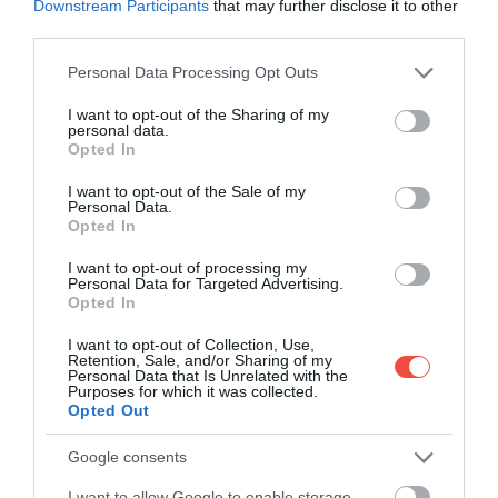
Downstream Participants
that may further disclose it to other
third parties.
Please note that this website/app uses one or more Google
Personal Data Processing Opt Outs
services and may gather and store information including but
not limited to your visit or usage behaviour. You may click to
I want to opt-out of the Sharing of my
personal data.
grant or deny consent to Google and its third-party tags to
Opted In
use your data for below specified purposes in below Google
consent section.
I want to opt-out of the Sale of my
Foto: Shutterstock
Personal Data.
Opted In
Dacă adormi în timpul decolării, ai mai multe șanse
I want to opt-out of processing my
să suferi barotraumatismul urechii, cunoscut și sub
Personal Data for Targeted Advertising.
numele de "urechea de avion", cauzat de o diferență
Opted In
de presiune între interiorul și exteriorul urechii
.
I want to opt-out of Collection, Use,
Timpanele au de suferit în timpul decolărilor și
Retention, Sale, and/or Sharing of my
Personal Data that Is Unrelated with the
aterizărilor,
iar schimbarea presiunii aerului ne
Purposes for which it was collected.
poate amorți auzul și chiar provoca dureri ușoare.
Opted Out
Mulți oameni se "vindecă" de acest lucru înghițind
tare, ceea ce nu este întâmplător, deoarece experții
Google consents
spun că acest lucru, sau căscatul sau mestecatul,
I want to allow Google to enable storage