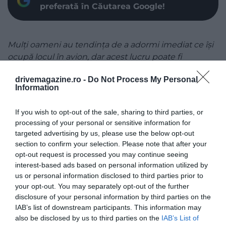
preferată în Căutarea Google!
Mulți oameni au tendința de a adormi imediat ce își
ocupă locul în avion, dar acest lucru poate fi
dăunător, a explicat o însoțitoare de bord într-un
drivemagazine.ro -
Do Not Process My Personal
material pe TikTok.
Information
Ale Pedroza a precizat că este important să nu
If you wish to opt-out of the sale, sharing to third parties, or
dormi și pentru că pot apărea urgențe înainte de
processing of your personal or sensitive information for
decolare la care se poate răspunde mai bine în timp
targeted advertising by us, please use the below opt-out
ce ești treaz, dar principalul motiv, a spus ea, este că
section to confirm your selection. Please note that after your
nu e sănătos pentru urechi
să tragi un pui de
opt-out request is processed you may continue seeing
somn imediat după decolare sau să dormi când
interest-based ads based on personal information utilized by
aterizezi.
us or personal information disclosed to third parties prior to
your opt-out. You may separately opt-out of the further
disclosure of your personal information by third parties on the
IAB’s list of downstream participants. This information may
also be disclosed by us to third parties on the
IAB’s List of