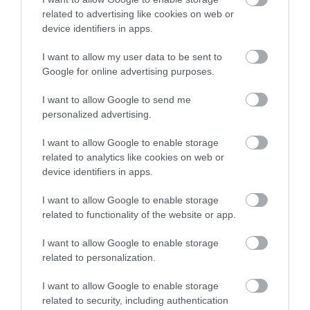
pot exercita presiune asupra urechii și pot ameliora
related to advertising like cookies on web or
simptomele. „Dar atunci când dormim, nu putem
device identifiers in apps.
face aceste lucruri", a subliniat însoțitoarea de bord.
I want to allow my user data to be sent to
Google for online advertising purposes.
I want to allow Google to send me
personalized advertising.
I want to allow Google to enable storage
related to analytics like cookies on web or
device identifiers in apps.
I want to allow Google to enable storage
related to functionality of the website or app.
I want to allow Google to enable storage
related to personalization.
Foto: Shutterstock
I want to allow Google to enable storage
În plus, dacă cineva are alergii sau o infecție, șansele
related to security, including authentication
de barotraumatism al urechii sunt crescute. Așa că