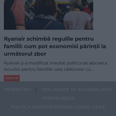
Ryanair schimbă regulile pentru
familii: cum pot economisi părinții la
următorul zbor
Ryanair și-a modificat imediat politica de alocare a
locurilor pentru familiile care călătoresc cu…
CHECK-IN
DESPRE NOI
DECLARAȚIE DE ACCESIBILITATE
OFERTĂ MEDIA
POLITICA NOASTRĂ PRIVIND COOKIE-URILE