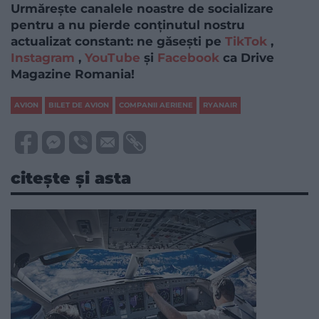
Urmărește canalele noastre de socializare
pentru a nu pierde conținutul nostru
actualizat constant: ne găsești pe
TikTok
,
Instagram
,
YouTube
și
Facebook
ca Drive
Magazine Romania!
AVION
BILET DE AVION
COMPANII AERIENE
RYANAIR
citește și asta