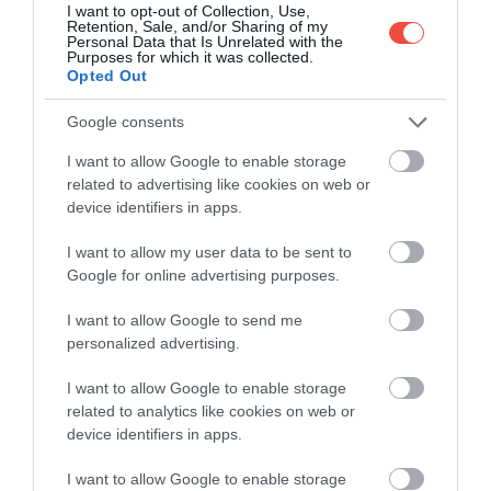
I want to opt-out of Collection, Use,
Retention, Sale, and/or Sharing of my
Personal Data that Is Unrelated with the
Purposes for which it was collected.
Opted Out
Google consents
I want to allow Google to enable storage
Foto:
Shutterstock
related to advertising like cookies on web or
device identifiers in apps.
Subiectul vine după ce au fost reamintite și
obiectele pe care Ryanair nu le acceptă în valize și în
I want to allow my user data to be sent to
bagajele de mână. Pe listă se află armele, armele de
Google for online advertising purposes.
foc și alte dispozitive capabile să lanseze proiectile,
dar și obiectele care pot provoca răni grave sau care
I want to allow Google to send me
personalized advertising.
pot părea capabile să facă acest lucru. Din
comentarii,
discuția a alunecat rapid și spre felul
I want to allow Google to enable storage
în care se desfășoară îmbarcarea.
Un turist a spus
related to analytics like cookies on web or
că nu a înțeles niciodată de ce liniile aeriene nu
device identifiers in apps.
îmbarcă mai întâi pasagerii din partea din spate a
avionului, considerând că astfel procesul ar fi mult
I want to allow Google to enable storage