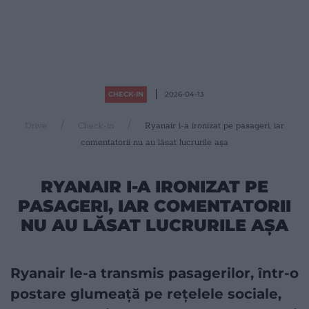
CHECK-IN
2026-04-13
Drive
Check-in
Ryanair i-a ironizat pe pasageri, iar
comentatorii nu au lăsat lucrurile așa
RYANAIR I-A IRONIZAT PE
PASAGERI, IAR COMENTATORII
NU AU LĂSAT LUCRURILE AȘA
Ryanair le-a transmis pasagerilor, într-o
postare glumeață pe rețelele sociale,