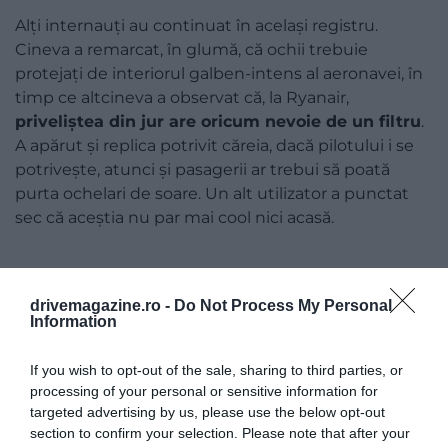
Alți internauți au continuat în același registru.
Cineva a remarcat, în glumă, că ochii trebuie
protejați de interiorul galben-intens al aeronavei, în
timp ce altcineva a observat că, la Ryanair,
priveliștea din jur are oricum nevoie de un filtru
.
A apărut și replica potrivit căreia, dacă pilotului i se
potrivește, atunci și pasagerii ar trebui să poată
purta ochelari de soare. Un alt utilizator a punctat
sec că aceștia nu par mai cool nici acasă.
drivemagazine.ro -
Do Not Process My Personal
Information
If you wish to opt-out of the sale, sharing to third parties, or
processing of your personal or sensitive information for
targeted advertising by us, please use the below opt-out
section to confirm your selection. Please note that after your