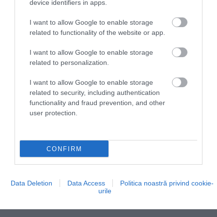
device identifiers in apps.
După control, nu este elegant să te îmbraci la loc
I want to allow Google to enable storage
chiar lângă banda rulantă. Dacă trebuie să îți aranjezi
related to functionality of the website or app.
pantofii, geaca sau cureaua, e mai bine să te retragi
spre zona cu bănci. În avion, spune că își scoate
I want to allow Google to enable storage
related to personalization.
uneori pantofii, mai ales la clasa economică, unde
spațiul mic te face să lovești ușor scaunul din față.
I want to allow Google to enable storage
Dar regula e simplă: doar dacă porți șosete curate,
related to security, including authentication
întregi și fără miros neplăcut. O pereche de schimb
functionality and fraud prevention, and other
ocupă puțin loc, iar șosetele groase de drumeție pot
user protection.
fi utile pe zborurile lungi.
CONFIRM
Data Deletion
Data Access
Politica noastră privind cookie-
urile