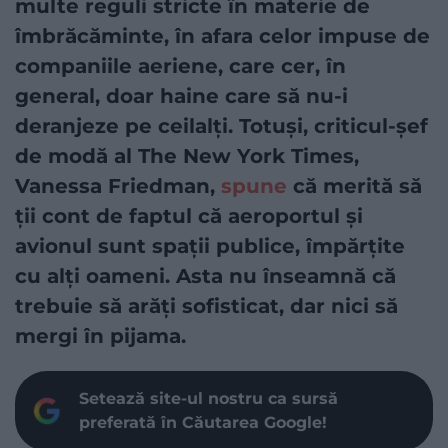
multe reguli stricte în materie de
îmbrăcăminte, în afara celor impuse de
companiile aeriene, care cer, în
general, doar haine care să nu-i
deranjeze pe ceilalți. Totuși, criticul-șef
de modă al The New York Times,
Vanessa Friedman,
spune
că merită să
ții cont de faptul că aeroportul și
avionul sunt spații publice, împărțite
cu alți oameni. Asta nu înseamnă că
trebuie să arăți sofisticat, dar nici să
mergi în pijama.
Setează site-ul nostru ca sursă
preferată în Căutarea Google!