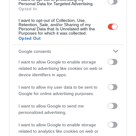
Personal Data for Targeted Advertising.
Opted In
I want to opt-out of Collection, Use,
Retention, Sale, and/or Sharing of my
Personal Data that Is Unrelated with the
Purposes for which it was collected.
FĂRĂ COMPLICAȚII LA CONTROL
Opted Out
Practicul contează mai ales la controlul de
Google consents
securitate. De aceea, ea evită pantalonii care cer
curea și alege încălțăminte comodă, ușor de scos și
I want to allow Google to enable storage
related to advertising like cookies on web or
de încălțat la loc. Pantofii trebuie să rămână
device identifiers in apps.
suportabili și dacă picioarele se umflă în timpul
zborului. Cel mai des poartă adidași, dar uneori alege
I want to allow my user data to be sent to
bocanci, mai ales când vrea să economisească
Google for online advertising purposes.
spațiu în bagaj. Evită și hainele zgomotoase sau
piesele cu elemente care atârnă și se pot agăța.
I want to allow Google to send me
personalized advertising.
Chiar și firele metalice din unele pulovere pot crea
probleme la detectorul de metale.
I want to allow Google to enable storage
related to analytics like cookies on web or
UN MINIM DE ETICHETĂ