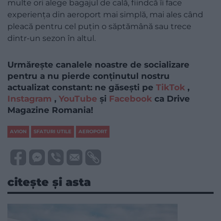
multe ori alege bagajul de cală, fiindcă îi face
experiența din aeroport mai simplă, mai ales când
pleacă pentru cel puțin o săptămână sau trece
dintr-un sezon în altul.
Urmărește canalele noastre de socializare
pentru a nu pierde conținutul nostru
actualizat constant: ne găsești pe
TikTok
,
Instagram
,
YouTube
și
Facebook
ca Drive
Magazine Romania!
AVION
SFATURI UTILE
AEROPORT
citește și asta