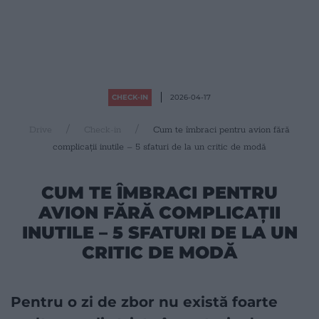
CHECK-IN
2026-04-17
Drive
Check-in
Cum te îmbraci pentru avion fără
complicații inutile – 5 sfaturi de la un critic de modă
CUM TE ÎMBRACI PENTRU
AVION FĂRĂ COMPLICAȚII
INUTILE – 5 SFATURI DE LA UN
CRITIC DE MODĂ
Pentru o zi de zbor nu există foarte