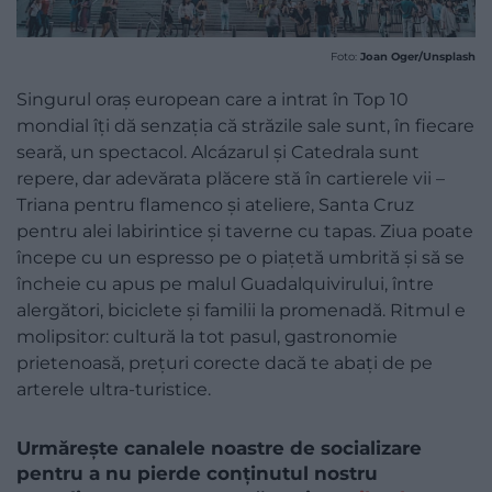
Foto:
Joan Oger/Unsplash
Singurul oraș european care a intrat în Top 10
mondial îți dă senzația că străzile sale sunt, în fiecare
seară, un spectacol. Alcázarul și Catedrala sunt
repere, dar adevărata plăcere stă în cartierele vii –
Triana pentru flamenco și ateliere, Santa Cruz
pentru alei labirintice și taverne cu tapas. Ziua poate
începe cu un espresso pe o piațetă umbrită și să se
încheie cu apus pe malul Guadalquivirului, între
alergători, biciclete și familii la promenadă. Ritmul e
molipsitor: cultură la tot pasul, gastronomie
prietenoasă, prețuri corecte dacă te abați de pe
arterele ultra-turistice.
Urmărește canalele noastre de socializare
pentru a nu pierde conținutul nostru