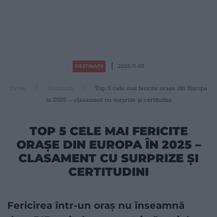
DESTINAȚII
2025-11-03
Drive
Destinații
Top 5 cele mai fericite orașe din Europa
în 2025 – clasament cu surprize și certitudini
TOP 5 CELE MAI FERICITE
ORAȘE DIN EUROPA ÎN 2025 –
CLASAMENT CU SURPRIZE ȘI
CERTITUDINI
Fericirea într-un oraș nu înseamnă