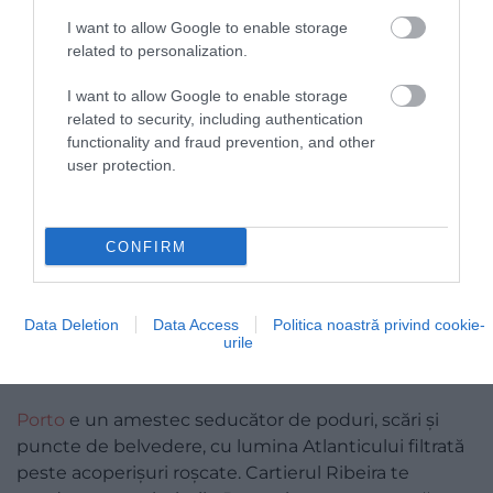
3. PORTO, PORTUGALIA (LOCUL 12)
I want to allow Google to enable storage
related to personalization.
I want to allow Google to enable storage
related to security, including authentication
functionality and fraud prevention, and other
user protection.
CONFIRM
Data Deletion
Data Access
Politica noastră privind cookie-
urile
Foto:
Nick Karvounis/Unsplash
Porto
e un amestec seducător de poduri, scări și
puncte de belvedere, cu lumina Atlanticului filtrată
peste acoperișuri roșcate. Cartierul Ribeira te