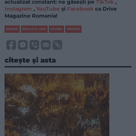
actualizat constant: ne găsești pe
TikTok
,
Instagram
,
YouTube
și
Facebook
ca Drive
Magazine Romania!
SPANIA
REGATUL UNIT
ISTORIE
TRADIŢII
citește și asta