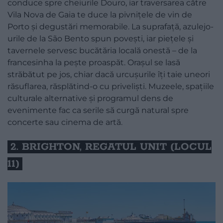
conduce spre cheiurile Douro, iar traversarea către
Vila Nova de Gaia te duce la pivnițele de vin de
Porto și degustări memorabile. La suprafață, azulejo-
urile de la São Bento spun povești, iar piețele și
tavernele servesc bucătăria locală onestă – de la
francesinha la pește proaspăt. Orașul se lasă
străbătut pe jos, chiar dacă urcușurile îți taie uneori
răsuflarea, răsplătind-o cu priveliști. Muzeele, spațiile
culturale alternative și programul dens de
evenimente fac ca serile să curgă natural spre
concerte sau cinema de artă.
2. BRIGHTON, REGATUL UNIT (LOCUL
11)