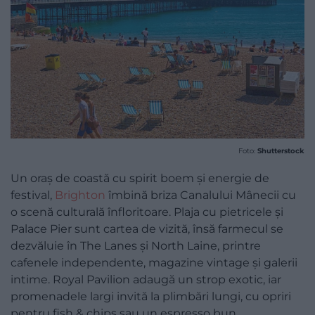
Foto:
Shutterstock
Un oraș de coastă cu spirit boem și energie de
festival,
Brighton
îmbină briza Canalului Mânecii cu
o scenă culturală înfloritoare. Plaja cu pietricele și
Palace Pier sunt cartea de vizită, însă farmecul se
dezvăluie în The Lanes și North Laine, printre
cafenele independente, magazine vintage și galerii
intime. Royal Pavilion adaugă un strop exotic, iar
promenadele largi invită la plimbări lungi, cu opriri
pentru fish & chips sau un espresso bun.