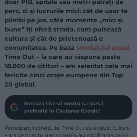
doar PIB, spitale sau metri pătrați de
parc, ci și lucrurile mici: cât de ușor te
plimbi pe jos, câte momente „mici și
bune” îți oferă strada, cum pulsează
cultura și cât de prietenoasă e
comunitatea. Pe baza
sondajului anual
Time Out – la care au răspuns peste
18.000 de cititori – am selectat cele mai
fericite cinci orașe europene din Top
20 global.
Setează site-ul nostru ca sursă
preferată în Căutarea Google!
Participanții sondajului Time Out au evaluat cultura,
viața de noapte, gastronomia, accesibilitatea pe jos