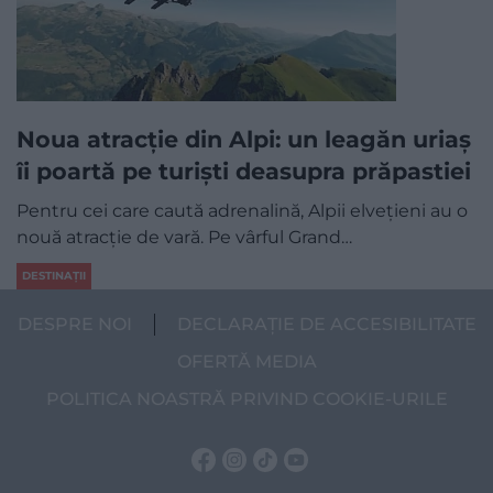
Noua atracție din Alpi: un leagăn uriaș
îi poartă pe turiști deasupra prăpastiei
Pentru cei care caută adrenalină, Alpii elvețieni au o
nouă atracție de vară. Pe vârful Grand…
DESTINAȚII
DESPRE NOI
DECLARAȚIE DE ACCESIBILITATE
OFERTĂ MEDIA
POLITICA NOASTRĂ PRIVIND COOKIE-URILE