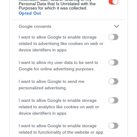
Personal Data that Is Unrelated with the
umbrite. La capăt, Orașul Artelor și Științelor
Purposes for which it was collected.
Opted Out
impresionează cu arhitectura spectaculoasă, iar în
câteva stații ești deja pe plajele late de la Malvarrosa.
Google consents
Piața Centrală te ispitește cu fructe, condimente și
produse locale
, iar paella – născută aici – e ritual de
I want to allow Google to enable storage
related to advertising like cookies on web or
duminică. Cartier cu cartier, terasele trăiesc până
device identifiers in apps.
târziu, însă totul rămâne la scară umană, cu piețe
prietenoase pietonilor și distanțe ușor de acoperit
I want to allow my user data to be sent to
pe jos sau cu bicicleta.
Google for online advertising purposes.
I want to allow Google to send me
personalized advertising.
Te-ar putea interesa și asta!
„Mica Veneție” a
I want to allow Google to enable storage
Spaniei, de unde se poate descoperi și
related to analytics like cookies on web or
Valencia
device identifiers in apps.
I want to allow Google to enable storage
related to functionality of the website or app.