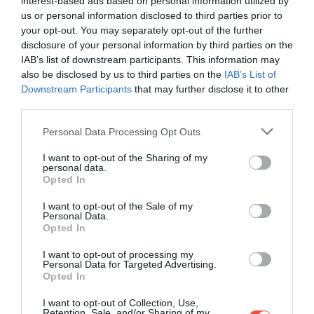
interest-based ads based on personal information utilized by
us or personal information disclosed to third parties prior to
your opt-out. You may separately opt-out of the further
disclosure of your personal information by third parties on the
IAB’s list of downstream participants. This information may
also be disclosed by us to third parties on the
IAB’s List of
Downstream Participants
that may further disclose it to other
third parties.
Please note that this website/app uses one or more Google
Personal Data Processing Opt Outs
services and may gather and store information including but
not limited to your visit or usage behaviour. You may click to
I want to opt-out of the Sharing of my
personal data.
grant or deny consent to Google and its third-party tags to
Opted In
use your data for below specified purposes in below Google
consent section.
I want to opt-out of the Sale of my
Personal Data.
Opted In
I want to opt-out of processing my
În Valencia, verdele și marea se împletesc într-un
Personal Data for Targeted Advertising.
Opted In
ritm urban relaxat. Fosta albie a râului Turia a
devenit un parc-coridor de kilometri întregi, tăind
I want to opt-out of Collection, Use,
Retention, Sale, and/or Sharing of my
orașul cu piste de biciclete, locuri de joacă și alei