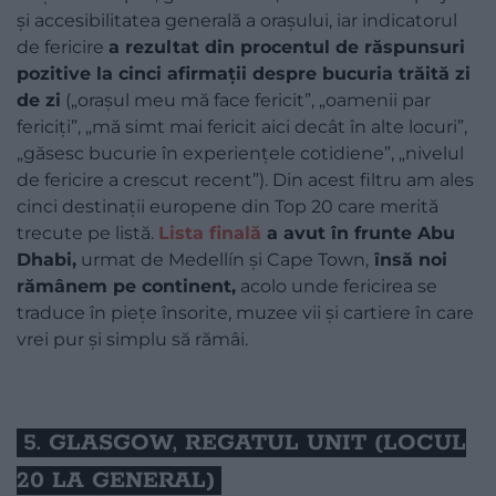
și accesibilitatea generală a orașului, iar indicatorul
de fericire
a rezultat din procentul de răspunsuri
pozitive la cinci afirmații despre bucuria trăită zi
de zi
(„orașul meu mă face fericit”, „oamenii par
fericiți”, „mă simt mai fericit aici decât în alte locuri”,
„găsesc bucurie în experiențele cotidiene”, „nivelul
de fericire a crescut recent”). Din acest filtru am ales
cinci destinații europene din Top 20 care merită
trecute pe listă.
Lista finală
a avut în frunte Abu
Dhabi,
urmat de Medellín și Cape Town,
însă noi
rămânem pe continent,
acolo unde fericirea se
traduce în piețe însorite, muzee vii și cartiere în care
vrei pur și simplu să rămâi.
5. GLASGOW, REGATUL UNIT (LOCUL
20 LA GENERAL)