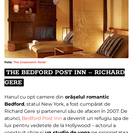
Foto:
The Greenwich Hotel
THE BEDFORD POST INN – RICHARD
GERE
Hanul cu opt camere din
orășelul romantic
Bedford
, statul New York, a fost cumpărat de
Richard Gere și partenerul său de afaceri în 2007. De
atunci,
Bedford Post Inn
a devenit un refugiu spa de
lux pentru vedetele de la Hollywood – actorul a
construit chiar și
un studio de yoga
pe proprietatea