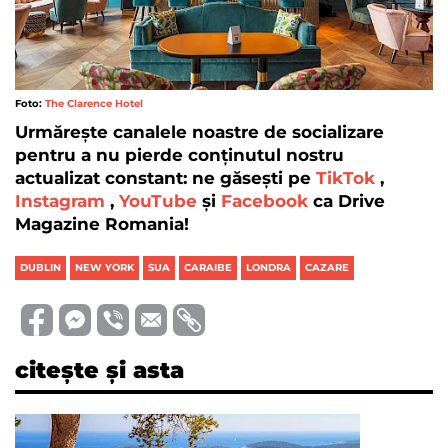
Foto:
The Clarence Hotel
Urmărește canalele noastre de socializare
pentru a nu pierde conținutul nostru
actualizat constant: ne găsești pe
TikTok
,
Instagram
,
YouTube
și
Facebook
ca Drive
Magazine Romania!
DUBLIN
NEW YORK
SUA
CARAIBE
LONDRA
CAZARE
citește și asta