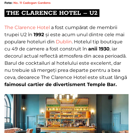
Foto:
No. 11 Cadogan Gardens
THE CLARENCE HOTEL – U2
The Clarence Hotel
a fost cumpărat de membrii
trupei U2 în
1992
și este acum unul dintre cele mai
populare hoteluri din
Dublin
. Hotelul tip boutique
cu 49 de camere a fost construit în
anii 1930
, iar
decorul actual reflectă atmosfera din acea perioadă.
Barul de cocktailuri al hotelului este excelent, dar
nu trebuie să mergeți prea departe pentru a bea
ceva, deoarece The Clarence Hotel este situat lângă
faimosul cartier de divertisment Temple Bar.