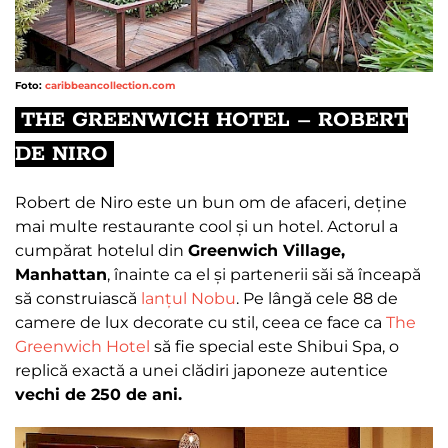
Foto:
caribbeancollection.com
THE GREENWICH HOTEL – ROBERT
DE NIRO
Robert de Niro este un bun om de afaceri, deține
mai multe restaurante cool și un hotel. Actorul a
cumpărat hotelul din
Greenwich Village,
Manhattan
, înainte ca el și partenerii săi să înceapă
să construiască
lanțul Nobu
. Pe lângă cele 88 de
camere de lux decorate cu stil, ceea ce face ca
The
Greenwich Hotel
să fie special este Shibui Spa, o
replică exactă a unei clădiri japoneze autentice
vechi de 250 de ani.