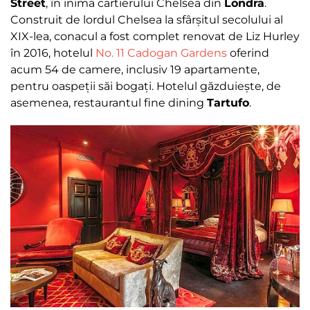
Street
, în inima cartierului Chelsea din
Londra
.
Construit de lordul Chelsea la sfârșitul secolului al
XIX-lea, conacul a fost complet renovat de Liz Hurley
în 2016, hotelul
No. 11 Cadogan Gardens
oferind
acum 54 de camere, inclusiv 19 apartamente,
pentru oaspeții săi bogați. Hotelul găzduiește, de
asemenea, restaurantul fine dining
Tartufo
.