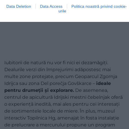
Data Deletion
Data Access
Politica noastră privind cookie-
urile
Iubitorii de natură nu vor fi nici ei dezamăgiți.
Dealurile verzi din împrejurimi adăpostesc mai
multe zone protejate, precum Geoparcul Zgornja
Idrijca sau zona Del porečja Govškarce –
ideale
pentru drumeții și explorare.
De asemenea,
centrul de apicultură Idrijski mestni čebelnjak oferă
o experiență inedită, mai ales pentru cei interesați
de sortimentele locale de miere. În plus, muzeul
interactiv Topilnica Hg, amenajat în fosta instalație
de prelucrare a mercurului propune un program