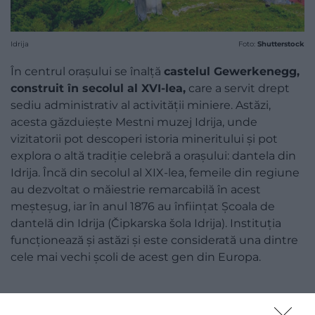
Idrija
Foto:
Shutterstock
În centrul orașului se înalță
castelul Gewerkenegg,
construit în secolul al XVI-lea,
care a servit drept
sediu administrativ al activității miniere. Astăzi,
acesta găzduiește Mestni muzej Idrija, unde
vizitatorii pot descoperi istoria mineritului și pot
explora o altă tradiție celebră a orașului: dantela din
Idrija. Încă din secolul al XIX-lea, femeile din regiune
au dezvoltat o măiestrie remarcabilă în acest
meșteșug, iar în anul 1876 au înființat Școala de
dantelă din Idrija (Čipkarska šola Idrija). Instituția
funcționează și astăzi și este considerată una dintre
cele mai vechi școli de acest gen din Europa.