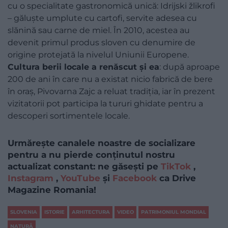
cu o specialitate gastronomică unică: Idrijski žlikrofi
– găluște umplute cu cartofi, servite adesea cu
slănină sau carne de miel. În 2010, acestea au
devenit primul produs sloven cu denumire de
origine protejată la nivelul Uniunii Europene.
Cultura berii locale a renăscut și ea
: după aproape
200 de ani în care nu a existat nicio fabrică de bere
în oraș, Pivovarna Zajc a reluat tradiția, iar în prezent
vizitatorii pot participa la tururi ghidate pentru a
descoperi sortimentele locale.
Urmărește canalele noastre de socializare
pentru a nu pierde conținutul nostru
actualizat constant: ne găsești pe
TikTok
,
Instagram
,
YouTube
și
Facebook
ca Drive
Magazine Romania!
SLOVENIA
ISTORIE
ARHITECTURA
VIDEO
PATRIMONIUL MONDIAL
NATURĂ