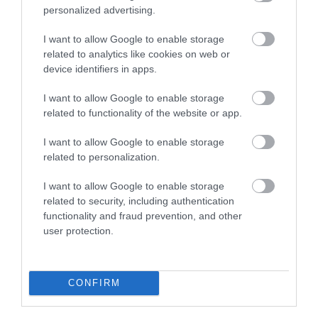
Europa, funcționează astăzi ca muzeu interactiv. Pe
personalized advertising.
parcursul unui traseu de 1.200 de metri,
vizitatorii
pot admira formațiuni geologice spectaculoase
,
I want to allow Google to enable storage
vizitează o capelă subterană și pot chiar participa la
related to analytics like cookies on web or
device identifiers in apps.
un joc de tip „escape room” cu tematică istorică.
I want to allow Google to enable storage
related to functionality of the website or app.
I want to allow Google to enable storage
related to personalization.
I want to allow Google to enable storage
related to security, including authentication
functionality and fraud prevention, and other
user protection.
CONFIRM