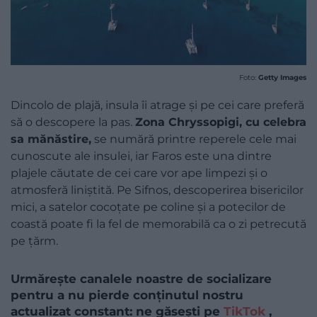
Foto:
Getty Images
Dincolo de plajă, insula îi atrage și pe cei care preferă
să o descopere la pas.
Zona Chryssopigi, cu celebra
sa mănăstire,
se numără printre reperele cele mai
cunoscute ale insulei, iar Faros este una dintre
plajele căutate de cei care vor ape limpezi și o
atmosferă liniștită. Pe Sifnos, descoperirea bisericilor
mici, a satelor cocoțate pe coline și a potecilor de
coastă poate fi la fel de memorabilă ca o zi petrecută
pe țărm.
Urmărește canalele noastre de socializare
pentru a nu pierde conținutul nostru
actualizat constant: ne găsești pe
TikTok
,