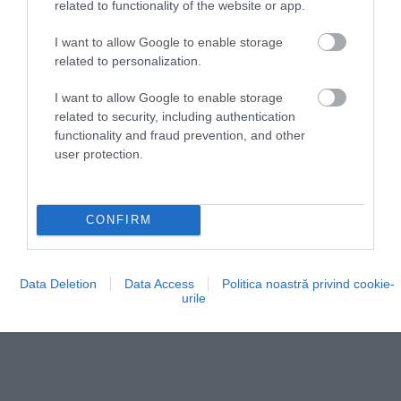
care ingredientele insulei și rețetele transmise din
related to functionality of the website or app.
generație în generație au încă un rol esențial.
I want to allow Google to enable storage
Tocmai această dimensiune autentică face din
related to personalization.
Sifnos o destinație care nu impresionează
ostentativ, ci cucerește treptat.
I want to allow Google to enable storage
related to security, including authentication
functionality and fraud prevention, and other
user protection.
CONFIRM
Data Deletion
Data Access
Politica noastră privind cookie-
urile