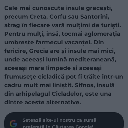
Cele mai cunoscute insule grecești,
precum Creta, Corfu sau Santorini,
atrag în fiecare vară mulțimi de turiști.
Pentru mulți, însă, tocmai aglomerația
umbrește farmecul vacanței. Din
fericire, Grecia are și insule mai mici,
unde aceeași lumină mediteraneană,
aceeași mare limpede și aceeași
frumusețe cicladică pot fi trăite într-un
cadru mult mai liniștit. Sifnos, insulă
din arhipelagul Cicladelor, este una
dintre aceste alternative.
Setează site-ul nostru ca sursă
preferată în Căutarea Google!