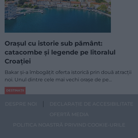
Orașul cu istorie sub pământ:
catacombe și legende pe litoralul
Croației
Bakar și-a îmbogățit oferta istorică prin două atracții
noi. Unul dintre cele mai vechi orașe de pe…
DESTINAȚII
DESPRE NOI
DECLARAȚIE DE ACCESIBILITATE
OFERTĂ MEDIA
POLITICA NOASTRĂ PRIVIND COOKIE-URILE