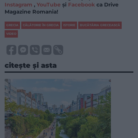
Instagram
,
YouTube
și
Facebook
ca Drive
Magazine Romania!
GRECIA
CĂLĂTORIE ÎN GRECIA
ISTORIE
BUCĂTĂRIA GRECEASCĂ
VIDEO
citește și asta