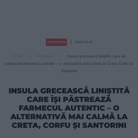
DESTINAȚII
2026-03-15
Drive
Destinații
Insula grecească liniștită care își
păstrează farmecul autentic – o alternativă mai calmă la Creta, Corfu și
Santorini
INSULA GRECEASCĂ LINIȘTITĂ
CARE ÎȘI PĂSTREAZĂ
FARMECUL AUTENTIC – O
ALTERNATIVĂ MAI CALMĂ LA
CRETA, CORFU ȘI SANTORINI