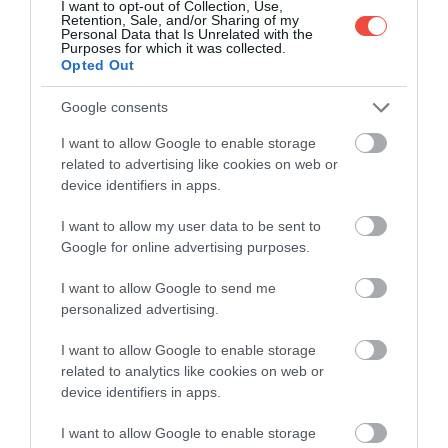
I want to opt-out of Collection, Use,
Retention, Sale, and/or Sharing of my
Personal Data that Is Unrelated with the
Purposes for which it was collected.
Opted Out
Google consents
I want to allow Google to enable storage
related to advertising like cookies on web or
device identifiers in apps.
I want to allow my user data to be sent to
Google for online advertising purposes.
Foto:
Getty Images
I want to allow Google to send me
Unul dintre marile atuuri ale insulei rămâne
personalized advertising.
gastronomia. Sifnos este asociată deopotrivă cu
I want to allow Google to enable storage
tradiția culinară și cu meșteșugul olăritului, iar
related to analytics like cookies on web or
această identitate se simte firesc în viața de zi cu zi.
device identifiers in apps.
În multe locuri, tavernele și restaurantele de familie
păstrează un
stil simplu, cald și profund local,
în
I want to allow Google to enable storage