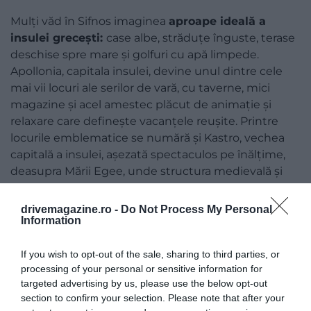
Mulți văd în Sifnos imaginea
aproape ideală a
insulei grecești:
case albe, străduțe înguste, terase
deschise spre mare și golfuri cu apă limpede.
Apollonia, capitala insulei, devine unul dintre cele
mai vii locuri ale serilor de vară, cu taverne, mici
magazine și acel amestec plăcut de animație și
relaxare care definește vacanțele reușite. Printre
locurile emblematice se numără și Kastro, vechea
capitală a insulei, așezată spectaculos pe înălțime,
deasupra Mării Egee, unde structura medievală și
perspectiva largă asupra mării dau locului o
frumusețe aparte.
drivemagazine.ro -
Do Not Process My Personal
Information
If you wish to opt-out of the sale, sharing to third parties, or
processing of your personal or sensitive information for
targeted advertising by us, please use the below opt-out
section to confirm your selection. Please note that after your