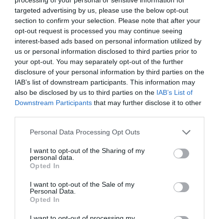
targeted advertising by us, please use the below opt-out
Panorama 360° de pe acoperiș și vizita la fabrica cu
section to confirm your selection. Please note that after your
miros de malţ sunt o amintire de neuitat.
opt-out request is processed you may continue seeing
interest-based ads based on personal information utilized by
us or personal information disclosed to third parties prior to
your opt-out. You may separately opt-out of the further
disclosure of your personal information by third parties on the
IAB’s list of downstream participants. This information may
also be disclosed by us to third parties on the
IAB’s List of
Downstream Participants
that may further disclose it to other
third parties.
Please note that this website/app uses one or more Google
Personal Data Processing Opt Outs
services and may gather and store information including but
not limited to your visit or usage behaviour. You may click to
I want to opt-out of the Sharing of my
personal data.
grant or deny consent to Google and its third-party tags to
Opted In
use your data for below specified purposes in below Google
consent section.
I want to opt-out of the Sale of my
Personal Data.
Opted In
Interesant este că cele mai mari două biserici din
capitala irlandezilor binecunoscuţi drept catolici
I want to opt-out of processing my