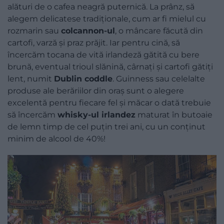
alături de o cafea neagră puternică. La prânz, să
alegem delicatese tradiţionale, cum ar fi mielul cu
rozmarin sau
colcannon-ul
, o mâncare făcută din
cartofi, varză și praz prăjit. Iar pentru cină, să
încercăm tocana de vită irlandeză gătită cu bere
brună, eventual trioul slănină, cârnaţi și cartofi gătiţi
lent, numit
Dublin coddle
. Guinness sau celelalte
produse ale berăriilor din oraș sunt o alegere
excelentă pentru fiecare fel și măcar o dată trebuie
să încercăm
whisky-ul irlandez
maturat în butoaie
de lemn timp de cel puţin trei ani, cu un conţinut
minim de alcool de 40%!