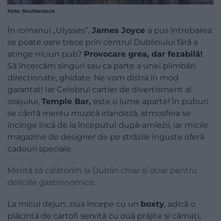
Foto: Shutterstock
În romanul „Ulysses”,
James Joyce
a pus întrebarea:
se poate oare trece prin centrul Dublinului fără a
atinge niciun pub?
Provocare grea, dar fezabilă!
Să încercăm singuri sau ca parte a unei plimbări
direcţionate, ghidate. Ne vom distra în mod
garantat! Iar Celebrul cartier de divertisment al
orașului,
Temple Bar,
este o lume aparte! În puburi
se cântă mereu muzică irlandeză, atmosfera se
încinge încă de la începutul după-amiezii, iar micile
magazine de designer de pe străzile înguste oferă
cadouri speciale.
Merită să călătorim la Dublin chiar și doar pentru
deliciile gastronomice.
La micul dejun, ziua începe cu un
boxty
, adică o
plăcintă de cartofi servită cu ouă prăjite și cârnaţi,