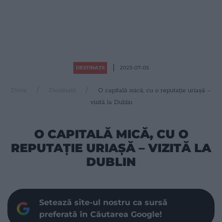
DESTINAȚII
2023-07-05
Drive
Destinații
O capitală mică, cu o reputaţie uriașă –
vizită la Dublin
O CAPITALĂ MICĂ, CU O
REPUTAŢIE URIAȘĂ – VIZITĂ LA
DUBLIN
Setează site-ul nostru ca sursă
preferată în Căutarea Google!