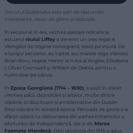
Trecutul Dublinului este plin de răsturnări
interesante, epoci de glorie și războaie.
În secolul al XI-lea, vechea așezare ridicată la
estuarul
râului Liffey
a devenit un oraș regal al
vikingilor de origine norvegiană, sosiţi pe insulă. De-
a lungul secolelor, au luptat aici marele rege irlandez
Brian Boru, regele Henric al II-lea al Angliei, Elisabeta
I, Oliver Cromwell și William de Orania, pentru a
numi doar pe câţiva.
În
Epoca Georgiană (1714 – 1830)
, a sosit în sfârșit
vremea păcii, dezvoltării și artelor, multe dintre
clădirile strălucitoare și emblematice din Dublin
fiind ridicate în această epocă. Perioada de glorie s-a
sfârșit odată cu răzbunarea din partea britanicilor a
eforturilor de independenţă, dar și de
Marea
Foamete Irlandeză.
Deși revoluţia din 1916 a adus