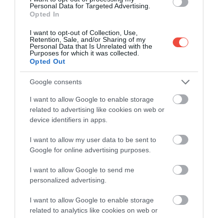
Personal Data for Targeted Advertising.
sunt anglicane.
Opted In
Christ Church și Catedrala St. Patrick
ocupă pe
I want to opt-out of Collection, Use,
Retention, Sale, and/or Sharing of my
bună dreptate un loc de frunte în itinerariile
Personal Data that Is Unrelated with the
turiștilor. Deși patronul ţării este Sfântul Patrick, în
Purposes for which it was collected.
Opted Out
biserica carmelită de pe strada Whitefriar din Dublin
găsim relicvele
Sfântului Valentin.
Google consents
Atunci când enumerăm însușirile inedite, nu putem
I want to allow Google to enable storage
uita că din 2010 Dublin este unul dintre
orașele
related to advertising like cookies on web or
device identifiers in apps.
literare ale UNESCO
, în timp ce este denumit și
„localitatea celor 1.000 de puburi”
– o dualitate
I want to allow my user data to be sent to
interesantă... Iar intrând în
biblioteca vechii
Google for online advertising purposes.
universităţi Trinity College
, parcă am ajunge brusc la
Hogwarts. Ne așteaptă un spaţiu imens, fermecat,
I want to allow Google to send me
scări și arcade din lemn sculptate rafinat, precum și
personalized advertising.
zeci de mii de volume. După ce am vizitat acest
I want to allow Google to enable storage
imperiu de basm (să-i acordăm timp din belșug), să
related to analytics like cookies on web or
aruncăm o privire și la
Evangheliarul din Kells din