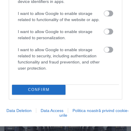
device identifiers in apps.
secolul al IX-lea
, păstrat aici.
I want to allow Google to enable storage
Între zidurile gri a
închisorii Kilmainham,
putem
related to functionality of the website or app.
cunoaște partea întunecată a istoriei Irlandei, care
timp de secole a luptat neobosit pentru
I want to allow Google to enable storage
related to personalization.
independenţa faţă de coroana britanică. Mii de
rebeli și revoluţionari au fost închiși în celule, care
I want to allow Google to enable storage
acum pot fi vizitate ca muzeu și sunt bogat
related to security, including authentication
mobilate cu obiecte de epocă.
functionality and fraud prevention, and other
user protection.
CONFIRM
Data Deletion
Data Access
Politica noastră privind cookie-
urile