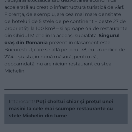
tradiția aristocratică sau dezvoltarea economică
accelerată au creat o infrastructură turistică de vârf.
Florența, de exemplu, are cea mai mare densitate
de hoteluri de 5 stele de pe continent – peste 27 de
proprietăți la 100 km² – și aproape 44 de restaurante
din Ghidul Michelin la aceeași suprafață.
Singurul
oraș din România
prezent în clasament este
Bucureștiul, care se află pe locul 78, cu un indice de
27,4 – și asta, în bună măsură, pentru că,
deocamdată, nu are niciun restaurant cu stea
Michelin.
Interesant!
Poți cheltui chiar și prețul unei
mașini la cele mai scumpe restaurante cu
stele Michelin din lume