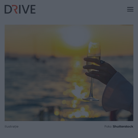
Ilustrație
Foto:
Shutterstock