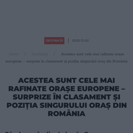
DESTINAȚII
2025-12-02
Drive
Destinații
Acestea sunt cele mai rafinate orașe
europene – surprize în clasament și poziția singurului oraș din România
ACESTEA SUNT CELE MAI
RAFINATE ORAȘE EUROPENE –
SURPRIZE ÎN CLASAMENT ȘI
POZIȚIA SINGURULUI ORAȘ DIN
ROMÂNIA