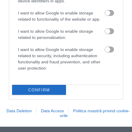
device identifiers in apps.
Vizitatorii pot alege dintre mai multe spa-uri, cel mai
renumit fiind Friedrichsbad, un spa de lux care
I want to allow Google to enable storage
amintește de băile romane.
O atracție de neratat
related to functionality of the website or app.
este traseul suspendat prin coronamentul
copacilor, aflat în apropiere de Bad Wildbad.
I want to allow Google to enable storage
related to personalization.
Traseul se ridică la 20 de metri deasupra solului și are
o lungime de 1.200 de metri, culminând cu un
I want to allow Google to enable storage
punct de belvedere oval. Coborârea se poate face și
related to security, including authentication
pe un tobogan spectaculos, lung de 55 de metri.
functionality and fraud prevention, and other
user protection.
CONFIRM
Data Deletion
Data Access
Politica noastră privind cookie-
urile