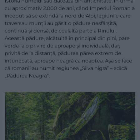
Istoria numelui său datează din antichitate. În urmă
cu aproximativ 2.000 de ani, când Imperiul Roman a
început să se extindă la nord de Alpi, legiunile care
traversau munții au găsit o pădure nesfârșită,
continuă și densă, de cealaltă parte a Rinului.
Această pădure, alcătuită în principal din pini, pare
verde la o privire de aproape și individuală, dar,
privită de la distanță, pădurea părea extrem de
întunecată, aproape neagră ca noaptea. Așa se face
că romanii au numit regiunea „Silva nigra” – adică
„Pădurea Neagră”.