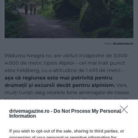
Foto:
Shutterstock
Pădurea Neagră nu are vârfuri înzăpezite de 3.000–
4.000 de metri, tipice Alpilor – cel mai înalt punct
este Feldberg, cu o altitudine de 1.493 de metri –
așa că regiunea este mai potrivită pentru
drumeții și excursii decât pentru alpinism.
Vara,
mulți turiști aleg rețelele bine amenajate de trasee
tematice care pun accentul pe diverse aspecte ale
regiunii: viața rurală, obiectivele culturale, tradițiile,
drivemagazine.ro -
Do Not Process My Personal
sau vinul.
Information
If you wish to opt-out of the sale, sharing to third parties, or
processing of your personal or sensitive information for