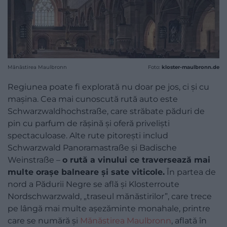
Mănăstirea Maulbronn
Foto:
kloster-maulbronn.de
Regiunea poate fi explorată nu doar pe jos, ci și cu
mașina. Cea mai cunoscută rută auto este
Schwarzwaldhochstraße, care străbate păduri de
pin cu parfum de rășină și oferă priveliști
spectaculoase. Alte rute pitorești includ
Schwarzwald Panoramastraße și Badische
Weinstraße –
o rută a vinului ce traversează mai
multe orașe balneare și sate viticole.
În partea de
nord a Pădurii Negre se află și Klosterroute
Nordschwarzwald, „traseul mănăstirilor”, care trece
pe lângă mai multe așezăminte monahale, printre
care se numără și
Mănăstirea Maulbronn
, aflată în