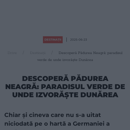
DESTINAȚII
2025-06-23
Drive
Destinații
Descoperă Pădurea Neagră: paradisul
verde de unde izvorăște Dunărea
DESCOPERĂ PĂDUREA
NEAGRĂ: PARADISUL VERDE DE
UNDE IZVORĂȘTE DUNĂREA
Chiar și cineva care nu s-a uitat
niciodată pe o hartă a Germaniei a