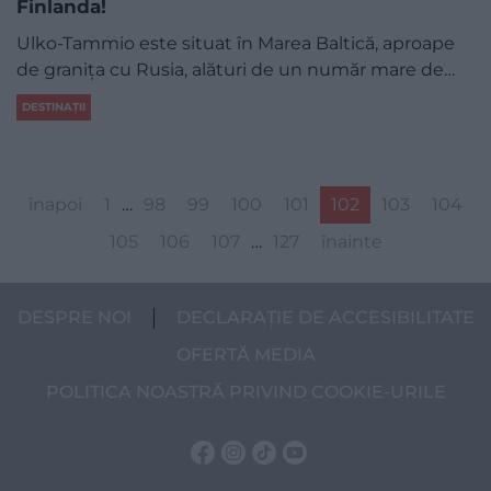
Finlanda!
Ulko-Tammio este situat în Marea Baltică, aproape
de granița cu Rusia, alături de un număr mare de…
DESTINAȚII
înapoi
1
…
98
99
100
101
102
103
104
105
106
107
…
127
înainte
DESPRE NOI
DECLARAȚIE DE ACCESIBILITATE
OFERTĂ MEDIA
POLITICA NOASTRĂ PRIVIND COOKIE-URILE