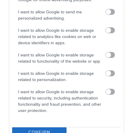
I want to allow Google to send me
personalized advertising.
I want to allow Google to enable storage
related to analytics like cookies on web or
device identifiers in apps.
I want to allow Google to enable storage
related to functionality of the website or app.
I want to allow Google to enable storage
related to personalization.
I want to allow Google to enable storage
related to security, including authentication
Un nou tren de mare viteză te va duce de la
functionality and fraud prevention, and other
Roma direct la Pompei, în mai puțin de două
user protection.
ore
Serviciul non-stop va funcționa inițial doar în a treia
CONFIRM
duminică a lunii, astfel că următoarele…