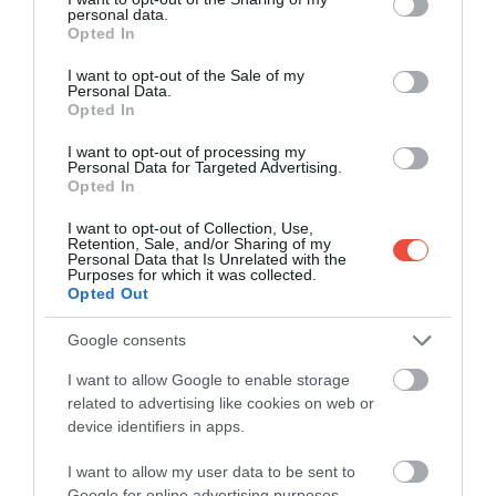
mașina în Dalmația
personal data.
grant or deny consent to Google and its third-party tags to
Opted In
​Zadar … În Zadar există ruinele Forumului construit
use your data for below specified purposes in below Google
în secolul 1 î. H. Descoperirea minuţioasă a…
consent section.
I want to opt-out of the Sale of my
Personal Data.
DESTINAȚII
Opted In
I want to opt-out of processing my
Personal Data for Targeted Advertising.
Opted In
I want to opt-out of Collection, Use,
Retention, Sale, and/or Sharing of my
Personal Data that Is Unrelated with the
Purposes for which it was collected.
Opted Out
Google consents
I want to allow Google to enable storage
related to advertising like cookies on web or
device identifiers in apps.
I want to allow my user data to be sent to
Google for online advertising purposes.