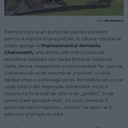
Foto:
Shutterstock
Edensor este și un punct de plecare excelent
pentru a explora împrejurimile. În câteva minute se
poate ajunge la
impresionantul domeniu
Chatsworth,
una dintre cele mai cunoscute
reședințe nobiliare din Marea Britanie. Grădinile
vaste, ferma, magazinele și restaurantele fac ușor ca
vizitatorul să nu se rezume la „o privire”, ci să își
dedice chiar o zi întreagă zonei. Atmosfera satului se
vede bine și din impresiile vizitatorilor: mulți îl
descriu ca fiind atât de idilic și de „perfect”, încât
uneori pare aproape ireal – ca cum cineva ar fi
proiectat satul englezesc „model”, iar apoi l-ar fi
adus pur și simplu la viață.