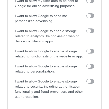
I want to allow my user data to be sent to
Google for online advertising purposes.
I want to allow Google to send me
personalized advertising.
Foto:
Shutterstock
Diversitatea se vede, poate, cel mai spectaculos la
I want to allow Google to enable storage
clădirea emblematică a satului: Biserica Sfântul
related to analytics like cookies on web or
device identifiers in apps.
Petru, cu turnul ei zvelt. În interior, amintirile familiei
Cavendish –
monumente funerare și plăci
I want to allow Google to enable storage
comemorative
– conturează unul dintre firele cele
related to functionality of the website or app.
mai importante ale istoriei locale, iar cimitirul
bisericii continuă aceeași poveste de familie, prin
I want to allow Google to enable storage
șirul de morminte. Locul este, în același timp, un
related to personalization.
spațiu sacru și o „capsulă a timpului”, aparte și
I want to allow Google to enable storage
tăcută. În centrul satului, o altă oprire, mult mai
related to security, including authentication
cotidiană, dar deosebit de plăcută, îi așteaptă pe
functionality and fraud prevention, and other
vizitatori:
Edensor Tea Cottage, amenajată în fosta
user protection.
poștă.
Deschis în orice anotimp, e locul potrivit
înainte sau după o plimbare mai lungă: în ofertă se