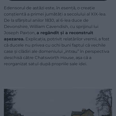
Edensorul de astăzi este, în esență, o creație
conștientă a primei jumătăți a secolului al XIX-lea.
De la sfârșitul anilor 1830, al 6-lea duce de
Devonshire, William Cavendish, cu sprijinul lui
Joseph Paxton,
a regândit și a reconstruit
așezarea.
Explicația, potrivit relatărilor vremii, a fost
că ducele nu privea cu ochi buni faptul că vechile
case și clădiri ale domeniului „intrau” în perspectiva
deschisă către Chatsworth House, așa că a
reorganizat satul după propriile sale idei.