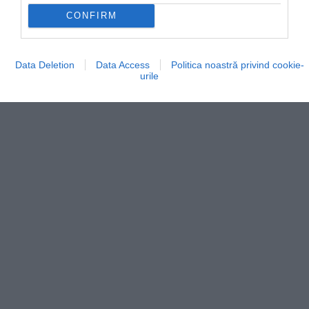
găsesc mic dejun, cafea, prânz ușor și, bineînțeles,
CONFIRM
clasica gustare de după-amiază cu ceai.
Data Deletion
Data Access
Politica noastră privind cookie-
urile