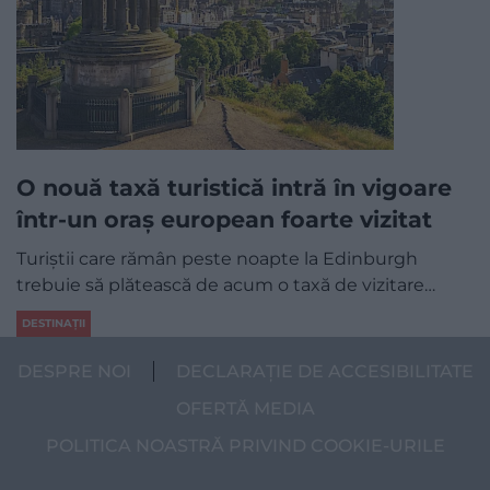
O nouă taxă turistică intră în vigoare
într-un oraș european foarte vizitat
Turiștii care rămân peste noapte la Edinburgh
trebuie să plătească de acum o taxă de vizitare…
DESTINAȚII
DESPRE NOI
DECLARAȚIE DE ACCESIBILITATE
OFERTĂ MEDIA
POLITICA NOASTRĂ PRIVIND COOKIE-URILE