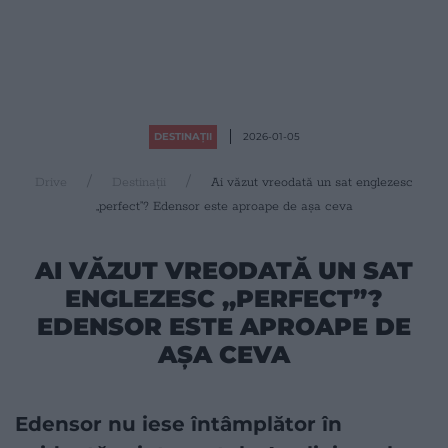
DESTINAȚII
2026-01-05
Drive
Destinații
Ai văzut vreodată un sat englezesc
„perfect”? Edensor este aproape de așa ceva
AI VĂZUT VREODATĂ UN SAT
ENGLEZESC „PERFECT”?
EDENSOR ESTE APROAPE DE
AȘA CEVA
Edensor nu iese întâmplător în