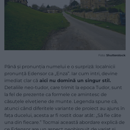
Foto:
Shutterstock
Până și pronunția numelui e o surpriză: localnicii
pronunță Edensor ca „Enza”. Iar cum intri, devine
imediat clar că
aici nu domină un singur stil.
Detaliile neo-tudor, care trimit la epoca Tudor, sunt
la fel de prezente ca formele ce amintesc de
căsuțele elvețiene de munte. Legenda spune că,
atunci când diferitele variante de proiect au ajuns în
fața ducelui, acesta ar fi rostit doar atât: „Să fie câte
una din fiecare.” Tocmai această abordare explică de
ce Edensor are un aspect neobișnuit de variat și,