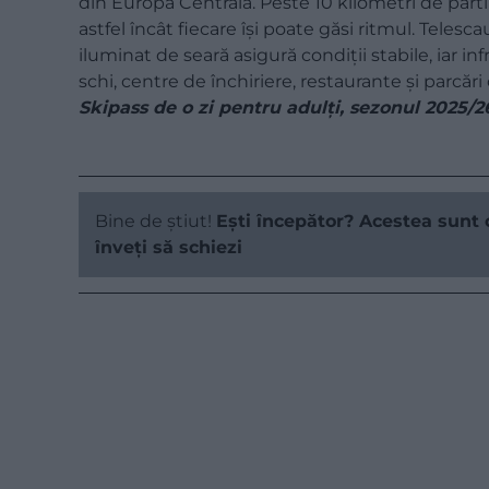
din Europa Centrală. Peste 10 kilometri de pârtii 
astfel încât fiecare își poate găsi ritmul. Teles
iluminat de seară asigură condiții stabile, iar in
schi, centre de închiriere, restaurante și parcăr
Skipass de o zi pentru adulți, sezonul 2025/2
Bine de știut!
Ești începător? Acestea sunt 
înveți să schiezi