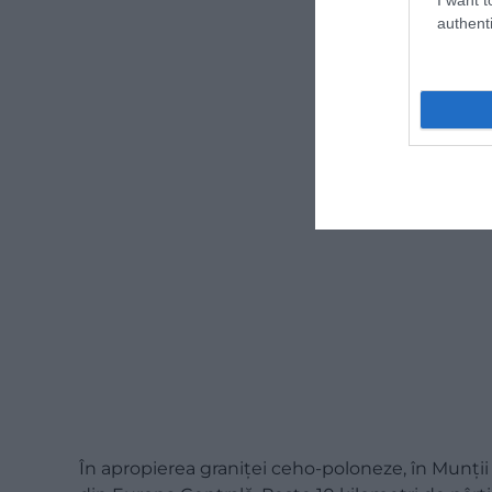
authenti
În apropierea graniței ceho-poloneze, în Munții 