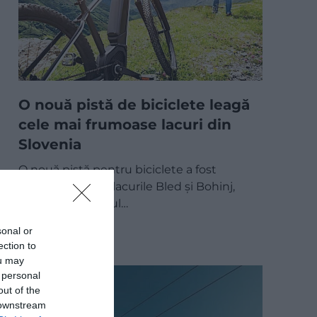
O nouă pistă de biciclete leagă
cele mai frumoase lacuri din
Slovenia
O nouă pistă pentru biciclete a fost
inaugurată între lacurile Bled și Bohinj,
astfel încât traseul…
DESTINAȚII
sonal or
ection to
ou may
 personal
out of the
 downstream