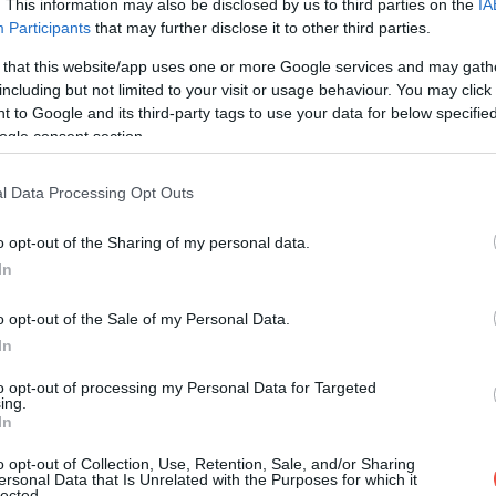
. This information may also be disclosed by us to third parties on the
IA
Participants
that may further disclose it to other third parties.
 that this website/app uses one or more Google services and may gath
including but not limited to your visit or usage behaviour. You may click 
cea mai cunoscută stațiune de iarnă a Poloniei, la circa
 to Google and its third-party tags to use your data for below specifi
rat de domenii cu profiluri diferite: pârtiile mai blânde
ogle consent section.
te pentru primele coborâri, în timp ce Vârful
ren pentru schiorii cu experiență. În total, aproximativ
l Data Processing Opt Outs
a de pârtii bine întreținute, pe alocuri cu iluminat
chiriere, căsuțe de lemn primitoare și restaurante cu
o opt-out of the Sharing of my personal data.
ă-schi.
In
6: 150 PLN (35 EUR).
o opt-out of the Sale of my Personal Data.
In
to opt-out of processing my Personal Data for Targeted
ing.
In
o opt-out of Collection, Use, Retention, Sale, and/or Sharing
ersonal Data that Is Unrelated with the Purposes for which it
lected.