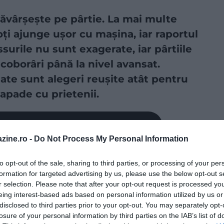
săvârșește pe pârtie. La mai multe
ți ajunge ușor cu mașina, iar raportul
surile nu sunt exagerate, iar pârtiile
 coborâri până la nivel avansat.
ate sunt alegeri reușite atât pentru
capade cu prietenii.
a sursă preferată în Căutarea Google!
zine.ro -
Do Not Process My Personal Information
to opt-out of the sale, sharing to third parties, or processing of your per
formation for targeted advertising by us, please use the below opt-out s
r selection. Please note that after your opt-out request is processed y
eing interest-based ads based on personal information utilized by us or
disclosed to third parties prior to your opt-out. You may separately opt-
losure of your personal information by third parties on the IAB’s list of