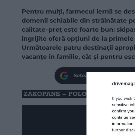
Pentru mulți, farmecul iernii se de
domenii schiabile din străinătate po
calitate–preț este foarte bun: skipas
îngrijite oferă opțiuni de la primele
Următoarele patru destinații apropi
vacanțe în familie, cât și pentru es
Setează site-ul nostru c
drivemaga
ZAKOPANE – POLONIA
If you wish 
sensitive in
confirm you
continue se
information 
further disc