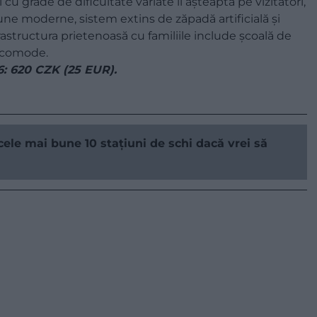
cu grade de dificultate variate îi așteaptă pe vizitatori,
caune moderne, sistem extins de zăpadă artificială și
frastructura prietenoasă cu familiile include școală de
i comode.
6: 620 CZK (25 EUR).
cele mai bune 10 stațiuni de schi dacă vrei să