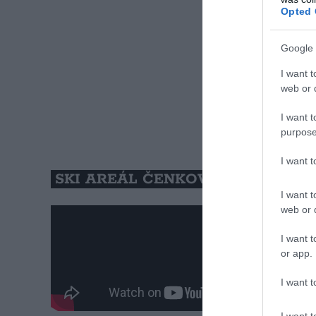
Opted 
Google 
I want t
web or d
I want t
purpose
I want 
SKI AREÁL ČENKOVICE – CEHIA
I want t
web or d
I want t
or app.
I want t
I want t