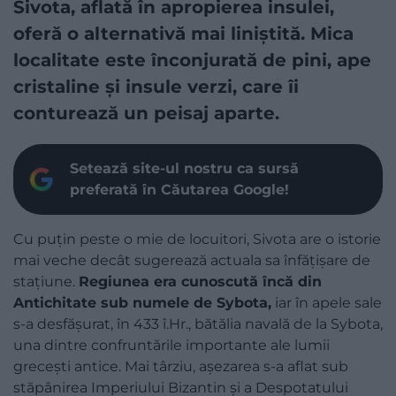
Sivota, aflată în apropierea insulei,
oferă o alternativă mai liniștită. Mica
localitate este înconjurată de pini, ape
cristaline și insule verzi, care îi
conturează un peisaj aparte.
Setează site-ul nostru ca sursă
preferată în Căutarea Google!
Cu puțin peste o mie de locuitori, Sivota are o istorie
mai veche decât sugerează actuala sa înfățișare de
stațiune.
Regiunea era cunoscută încă din
Antichitate sub numele de Sybota,
iar în apele sale
s-a desfășurat, în 433 î.Hr., bătălia navală de la Sybota,
una dintre confruntările importante ale lumii
grecești antice. Mai târziu, așezarea s-a aflat sub
stăpânirea Imperiului Bizantin și a Despotatului