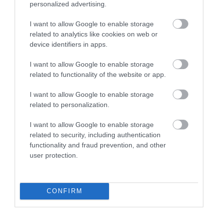
personalized advertising.
dincolo.
Pe lângă peisaj, vizitatorii se pot răcori în
apă sau pot face rafting.
O altă idee pentru o zi
I want to allow Google to enable storage
întreagă este Meteora, de preferat într-o excursie
related to analytics like cookies on web or
device identifiers in apps.
organizată. Mănăstirile ridicate pe vârfuri de stâncă
se află într-un decor impresionant, străbătut de
I want to allow Google to enable storage
trasee de drumeție. Cea mai cunoscută plajă din
related to functionality of the website or app.
zonă este Bella Vraka, legată de insula Mourtemeno
printr-o limbă îngustă de nisip.
Când nivelul apei
I want to allow Google to enable storage
este scăzut, se poate ajunge pe insulă chiar și pe
related to personalization.
jos.
Printre alte plaje apreciate se numără Mega
I want to allow Google to enable storage
Ammos, Zavia, plaja Laguna Albastră, Gallikos Molos,
related to security, including authentication
aflată aproape de centru, și Mikri Ammos, așezată
functionality and fraud prevention, and other
într-un golf verde. Coasta ascunde numeroase
user protection.
golfuri retrase, iar unele pot fi atinse numai cu barca.
CONFIRM