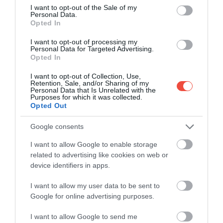
consent section.
I want to opt-out of the Sale of my
Personal Data.
Opted In
I want to opt-out of processing my
Personal Data for Targeted Advertising.
Opted In
I want to opt-out of Collection, Use,
Retention, Sale, and/or Sharing of my
Personal Data that Is Unrelated with the
Purposes for which it was collected.
Opted Out
Google consents
I want to allow Google to enable storage
related to advertising like cookies on web or
device identifiers in apps.
Bella Vraka
Foto:
Shutterstock
I want to allow my user data to be sent to
Google for online advertising purposes.
Pentru o excursie în împrejurimi, merită văzut râul
Aheron, în apropiere de Glyki. În mitologia greacă,
I want to allow Google to send me
acesta este unul dintre cele cinci râuri ale lumii de