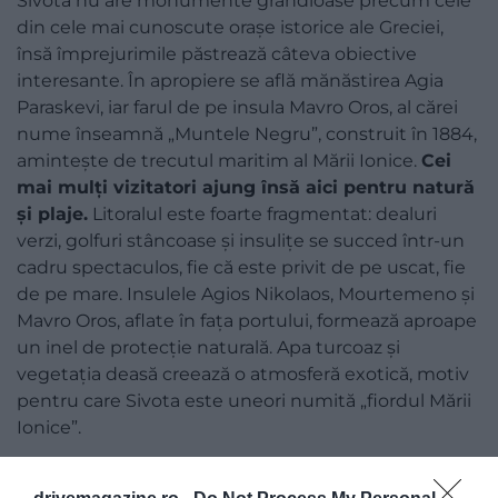
Sivota nu are monumente grandioase precum cele
din cele mai cunoscute orașe istorice ale Greciei,
însă împrejurimile păstrează câteva obiective
interesante. În apropiere se află mănăstirea Agia
Paraskevi, iar farul de pe insula Mavro Oros, al cărei
nume înseamnă „Muntele Negru”, construit în 1884,
amintește de trecutul maritim al Mării Ionice.
Cei
mai mulți vizitatori ajung însă aici pentru natură
și plaje.
Litoralul este foarte fragmentat: dealuri
verzi, golfuri stâncoase și insulițe se succed într-un
cadru spectaculos, fie că este privit de pe uscat, fie
de pe mare. Insulele Agios Nikolaos, Mourtemeno și
Mavro Oros, aflate în fața portului, formează aproape
un inel de protecție naturală. Apa turcoaz și
vegetația deasă creează o atmosferă exotică, motiv
pentru care Sivota este uneori numită „fiordul Mării
Ionice”.