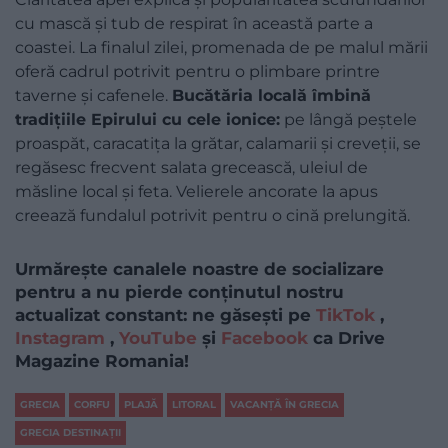
cu mască și tub de respirat în această parte a
coastei. La finalul zilei, promenada de pe malul mării
oferă cadrul potrivit pentru o plimbare printre
taverne și cafenele.
Bucătăria locală îmbină
tradițiile Epirului cu cele ionice:
pe lângă peștele
proaspăt, caracatița la grătar, calamarii și creveții, se
regăsesc frecvent salata grecească, uleiul de
măsline local și feta. Velierele ancorate la apus
creează fundalul potrivit pentru o cină prelungită.
Urmărește canalele noastre de socializare
pentru a nu pierde conținutul nostru
actualizat constant: ne găsești pe
TikTok
,
Instagram
,
YouTube
și
Facebook
ca Drive
Magazine Romania!
GRECIA
CORFU
PLAJĂ
LITORAL
VACANȚĂ ÎN GRECIA
GRECIA DESTINAȚII