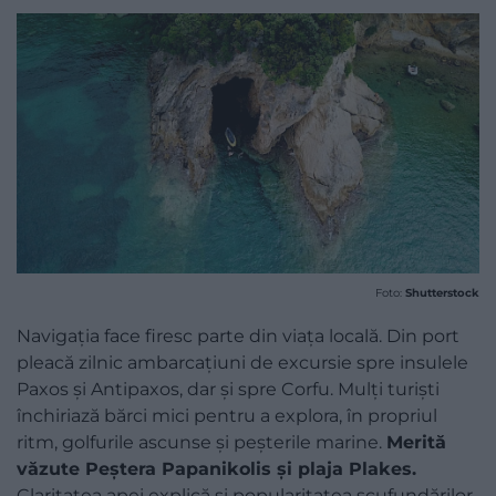
Foto:
Shutterstock
Navigația face firesc parte din viața locală. Din port
pleacă zilnic ambarcațiuni de excursie spre insulele
Paxos și Antipaxos, dar și spre Corfu. Mulți turiști
închiriază bărci mici pentru a explora, în propriul
ritm, golfurile ascunse și peșterile marine.
Merită
văzute Peștera Papanikolis și plaja Plakes.
Claritatea apei explică și popularitatea scufundărilor