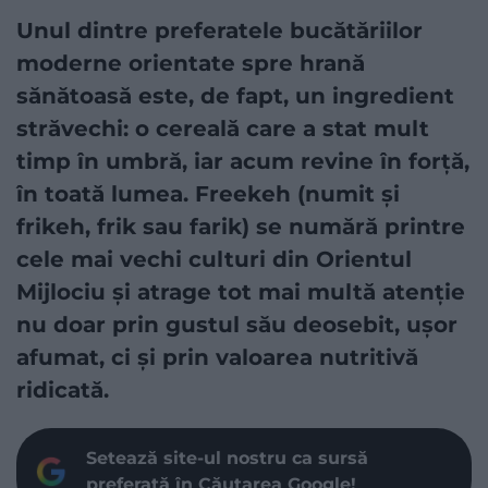
Unul dintre preferatele bucătăriilor
moderne orientate spre hrană
sănătoasă este, de fapt, un ingredient
străvechi: o cereală care a stat mult
timp în umbră, iar acum revine în forță,
în toată lumea. Freekeh (numit și
frikeh, frik sau farik) se numără printre
cele mai vechi culturi din Orientul
Mijlociu și atrage tot mai multă atenție
nu doar prin gustul său deosebit, ușor
afumat, ci și prin valoarea nutritivă
ridicată.
Setează site-ul nostru ca sursă
preferată în Căutarea Google!