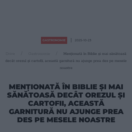
GASTRONOMIE
2025-10-23
Drive
Gastronomie
Menționată în Biblie și mai sănătoasă
decât orezul și cartofii, această garnitură nu ajunge prea des pe mesele
noastre
MENȚIONATĂ ÎN BIBLIE ȘI MAI
SĂNĂTOASĂ DECÂT OREZUL ȘI
CARTOFII, ACEASTĂ
GARNITURĂ NU AJUNGE PREA
DES PE MESELE NOASTRE