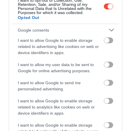
I want to opt-out of Collection, Use,
Retention, Sale, and/or Sharing of my
Personal Data that Is Unrelated with the
Purposes for which it was collected.
Opted Out
Ca aspect, freekeh are o nuanță palidă, verde-
maronie.
Ca textură, amintește de bulgur, iar ca
Google consents
aromă, domină notele de nucă și fum.
Este un
I want to allow Google to enable storage
ingredient extrem de versatil: merge în supe și
related to advertising like cookies on web or
salate, dar și în pilafuri, umpluturi sau ca garnitură
device identifiers in apps.
pentru preparate din carne.
Mulți o aleg în locul
orezului, al altor cereale sau chiar al cartofilor,
I want to allow my user data to be sent to
deoarece conținutul ridicat de fibre și proteine se
Google for online advertising purposes.
potrivește bine unei diete cu indice glicemic redus.
I want to allow Google to send me
În plus, conține cantități semnificative de calciu,
personalized advertising.
potasiu, fier și zinc.
I want to allow Google to enable storage
related to analytics like cookies on web or
device identifiers in apps.
Un alt ingredient din Orientul Mijlociu:
I want to allow Google to enable storage
Condimentul pe care aproape nimeni nu-l