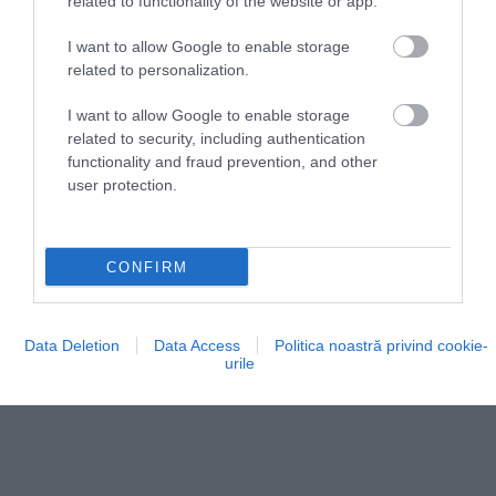
related to functionality of the website or app.
cunoaște, dar care face minuni cu orice fel de
mâncare
I want to allow Google to enable storage
related to personalization.
I want to allow Google to enable storage
related to security, including authentication
functionality and fraud prevention, and other
user protection.
CONFIRM
Data Deletion
Data Access
Politica noastră privind cookie-
urile