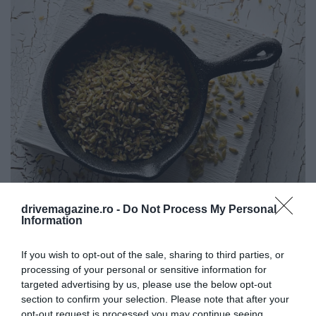
drivemagazine.ro -
Do Not Process My Personal
Freekeh
Foto:
Shutterstock
Information
Există referințe și în surse antice: în Biblie
If you wish to opt-out of the sale, sharing to third parties, or
apare sub numele de „qalûy”, adică „grâu
processing of your personal or sensitive information for
pârlit”.
targeted advertising by us, please use the below opt-out
section to confirm your selection. Please note that after your
opt-out request is processed you may continue seeing