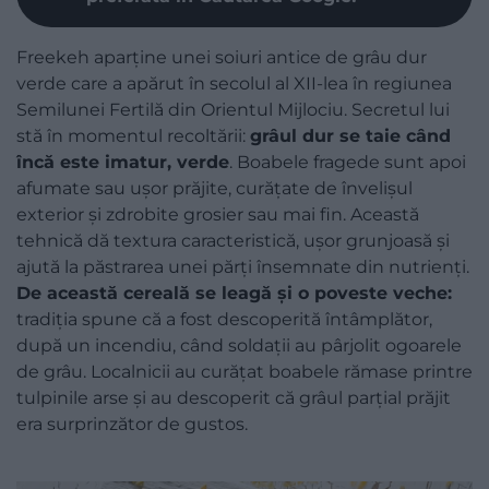
Freekeh aparține unei soiuri antice de grâu dur
verde care a apărut în secolul al XII-lea în regiunea
Semilunei Fertilă din Orientul Mijlociu. Secretul lui
stă în momentul recoltării:
grâul dur se taie când
încă este imatur, verde
. Boabele fragede sunt apoi
afumate sau ușor prăjite, curățate de învelișul
exterior și zdrobite grosier sau mai fin. Această
tehnică dă textura caracteristică, ușor grunjoasă și
ajută la păstrarea unei părți însemnate din nutrienți.
De această cereală se leagă și o poveste veche:
tradiția spune că a fost descoperită întâmplător,
după un incendiu, când soldații au pârjolit ogoarele
de grâu. Localnicii au curățat boabele rămase printre
tulpinile arse și au descoperit că grâul parțial prăjit
era surprinzător de gustos.