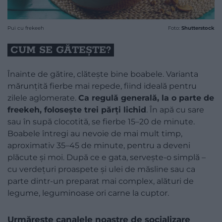
Pui cu frekeeh
Foto:
Shutterstock
CUM SE GĂTEȘTE?
Înainte de gătire, clătește bine boabele. Varianta
mărunțită fierbe mai repede, fiind ideală pentru
zilele aglomerate.
Ca regulă generală, la o parte de
freekeh, folosește trei părți lichid
. În apă cu sare
sau în supă clocotită, se fierbe 15–20 de minute.
Boabele întregi au nevoie de mai mult timp,
aproximativ 35–45 de minute, pentru a deveni
plăcute și moi. După ce e gata, servește-o simplă –
cu verdețuri proaspete și ulei de măsline sau ca
parte dintr-un preparat mai complex, alături de
legume, leguminoase ori carne la cuptor.
Urmărește canalele noastre de socializare