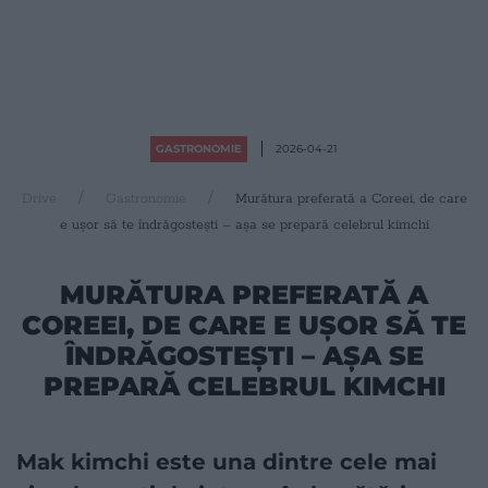
GASTRONOMIE
2026-04-21
Drive
Gastronomie
Murătura preferată a Coreei, de care
e ușor să te îndrăgostești – așa se prepară celebrul kimchi
MURĂTURA PREFERATĂ A
COREEI, DE CARE E UȘOR SĂ TE
ÎNDRĂGOSTEȘTI – AȘA SE
PREPARĂ CELEBRUL KIMCHI
Mak kimchi este una dintre cele mai