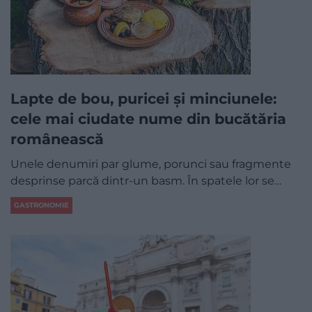
Lapte de bou, puricei și minciunele:
cele mai ciudate nume din bucătăria
românească
Unele denumiri par glume, porunci sau fragmente
desprinse parcă dintr-un basm. În spatele lor se…
GASTRONOMIE