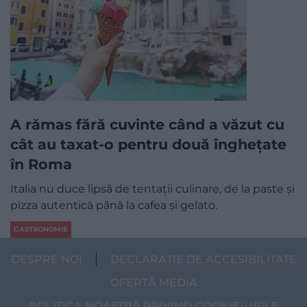
A rămas fără cuvinte când a văzut cu
cât au taxat-o pentru două înghețate
în Roma
Italia nu duce lipsă de tentații culinare, de la paste și
pizza autentică până la cafea și gelato.
GASTRONOMIE
DESPRE NOI
DECLARAȚIE DE ACCESIBILITATE
OFERTĂ MEDIA
POLITICA NOASTRĂ PRIVIND COOKIE-URILE