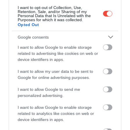
1 lingură de sare
I want to opt-out of Collection, Use,
5–7 fire de ceapă verde
Retention, Sale, and/or Sharing of my
Personal Data that Is Unrelated with the
Purposes for which it was collected.
PENTRU PASTA DE CONDIMENTE:
Opted Out
100–120 g gochugaru, adică fulgi coreeni de
Google consents
ardei iute
I want to allow Google to enable storage
80 g creveți sărați fermentați, tocați fin
related to advertising like cookies on web or
4 linguri de sos de pește
device identifiers in apps.
60 g usturoi tocat
2 lingurițe de ghimbir ras
I want to allow my user data to be sent to
1 lingură de zahăr, opțional
Google for online advertising purposes.
aproximativ 250 ml apă
I want to allow Google to send me
personalized advertising.
I want to allow Google to enable storage
related to analytics like cookies on web or
device identifiers in apps.