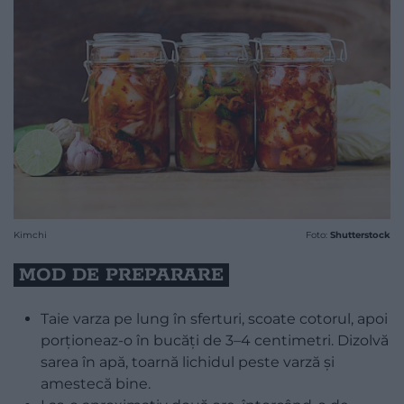
Kimchi
Foto:
Shutterstock
MOD DE PREPARARE
Taie varza pe lung în sferturi, scoate cotorul, apoi
porționeaz-o în bucăți de 3–4 centimetri. Dizolvă
sarea în apă, toarnă lichidul peste varză și
amestecă bine.