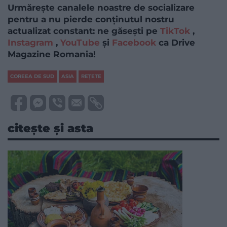
Urmărește canalele noastre de socializare
pentru a nu pierde conținutul nostru
actualizat constant: ne găsești pe
TikTok
,
Instagram
,
YouTube
și
Facebook
ca Drive
Magazine Romania!
COREEA DE SUD
ASIA
REȚETE
citește și asta