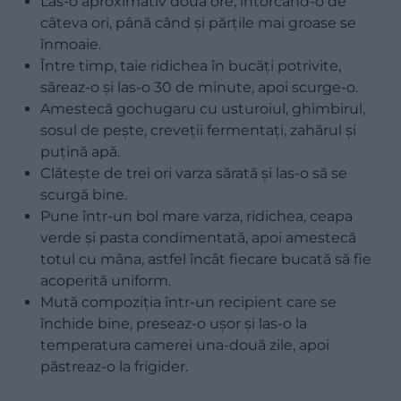
Las-o aproximativ două ore, întorcând-o de
câteva ori, până când și părțile mai groase se
înmoaie.
Între timp, taie ridichea în bucăți potrivite,
săreaz-o și las-o 30 de minute, apoi scurge-o.
Amestecă gochugaru cu usturoiul, ghimbirul,
sosul de pește, creveții fermentați, zahărul și
puțină apă.
Clătește de trei ori varza sărată și las-o să se
scurgă bine.
Pune într-un bol mare varza, ridichea, ceapa
verde și pasta condimentată, apoi amestecă
totul cu mâna, astfel încât fiecare bucată să fie
acoperită uniform.
Mută compoziția într-un recipient care se
închide bine, preseaz-o ușor și las-o la
temperatura camerei una-două zile, apoi
păstreaz-o la frigider.