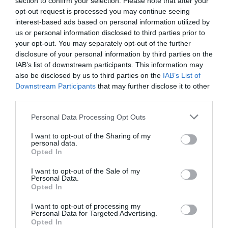
section to confirm your selection. Please note that after your
opt-out request is processed you may continue seeing
interest-based ads based on personal information utilized by
us or personal information disclosed to third parties prior to
your opt-out. You may separately opt-out of the further
disclosure of your personal information by third parties on the
IAB’s list of downstream participants. This information may
also be disclosed by us to third parties on the
IAB’s List of
Downstream Participants
that may further disclose it to other
third parties.
Please note that this website/app uses one or more Google
Personal Data Processing Opt Outs
services and may gather and store information including but
not limited to your visit or usage behaviour. You may click to
I want to opt-out of the Sharing of my
personal data.
grant or deny consent to Google and its third-party tags to
Opted In
use your data for below specified purposes in below Google
INGREDIENTE
consent section.
I want to opt-out of the Sale of my
Personal Data.
2 căpățâni medii de varză chinezească
Opted In
300 g sare grunjoasă de mare
1,5 l apă
I want to opt-out of processing my
Personal Data for Targeted Advertising.
1 ridiche coreeană mai mică
Opted In