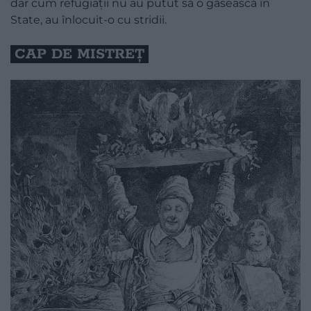
dar cum refugiații nu au putut să o găsească în
State, au înlocuit-o cu stridii.
CAP DE MISTREȚ