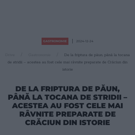
GASTRONOMIE
2024-12-24
Drive
Gastronomie
De la friptura de păun, până la tocana
de stridii – acestea au fost cele mai râvnite preparate de Crăciun din
istorie
DE LA FRIPTURA DE PĂUN,
PÂNĂ LA TOCANA DE STRIDII –
ACESTEA AU FOST CELE MAI
RÂVNITE PREPARATE DE
CRĂCIUN DIN ISTORIE