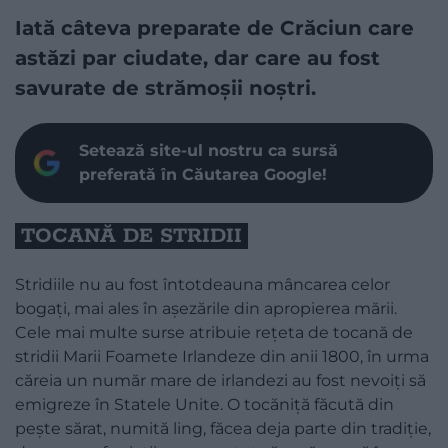
Iată câteva preparate de Crăciun care
astăzi par ciudate, dar care au fost
savurate de strămoșii noștri.
Setează site-ul nostru ca sursă
preferată în Căutarea Google!
TOCANĂ DE STRIDII
Stridiile nu au fost întotdeauna mâncarea celor
bogați, mai ales în așezările din apropierea mării.
Cele mai multe surse atribuie rețeta de tocană de
stridii Marii Foamete Irlandeze din anii 1800, în urma
căreia un număr mare de irlandezi au fost nevoiți să
emigreze în Statele Unite. O tocăniță făcută din
pește sărat, numită ling, făcea deja parte din tradiție,