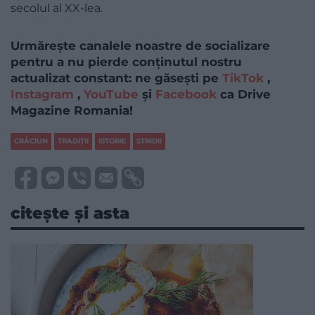
secolul al XX-lea.
Urmărește canalele noastre de socializare
pentru a nu pierde conținutul nostru
actualizat constant: ne găsești pe
TikTok
,
Instagram
,
YouTube
și
Facebook
ca Drive
Magazine Romania!
CRĂCIUN
TRADIŢII
ISTORIE
STRIDII
citește și asta