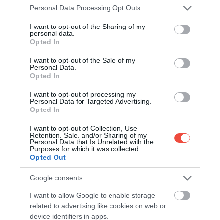
Please note that this website/app uses one or more Google
Personal Data Processing Opt Outs
services and may gather and store information including but
not limited to your visit or usage behaviour. You may click to
I want to opt-out of the Sharing of my
personal data.
grant or deny consent to Google and its third-party tags to
Opted In
use your data for below specified purposes in below Google
consent section.
I want to opt-out of the Sale of my
Personal Data.
Opted In
Începând cu secolul al XVI-lea, capul de mistreț era,
I want to opt-out of processing my
Personal Data for Targeted Advertising.
de asemenea, un ospăț festiv. În timpul procesului
Opted In
de gătire, pe acesta se turna vin și era servit cu sos
wassail, bogat în condimente precum scorțișoară,
I want to opt-out of Collection, Use,
Retention, Sale, and/or Sharing of my
sirop de cireșe și ghimbir.
Personal Data that Is Unrelated with the
Purposes for which it was collected.
Opted Out
FRUMENTY
Google consents
I want to allow Google to enable storage
related to advertising like cookies on web or
device identifiers in apps.