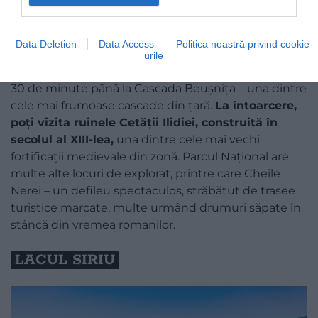
Data Deletion
Data Access
Politica noastră privind cookie-
Foto:
Shutterstock
urile
Dacă ai ajuns aici, merită să faci o plimbare de doar
30 de minute până la Cascada Beușnița – una dintre
cele mai frumoase cascade din țară.
La întoarcere,
poți vizita ruinele Cetății Ilidiei, construită în
secolul al XIII-lea,
una dintre cele mai vechi
fortificații medievale din zonă. Parcul Național are
multe alte locuri de explorat, printre care Cheile
Nerei – un defileu spectaculos, străbătut de trasee
turistice marcate, multe urmând drumuri săpate în
stâncă din vremea romanilor.
LACUL SIRIU