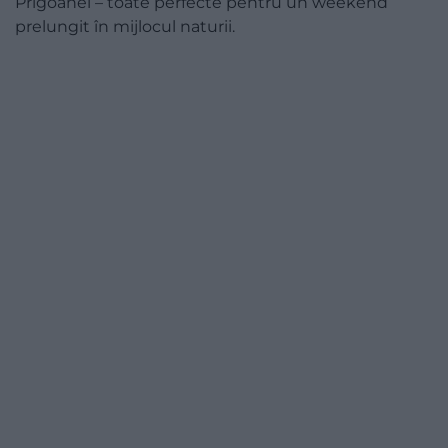
Prigoanei – toate perfecte pentru un weekend
prelungit în mijlocul naturii.