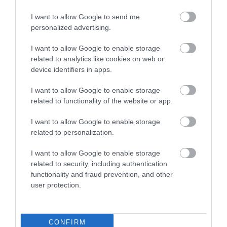
albastru-verzui ireal, simți imediat că a meritat
I want to allow Google to send me
efortul. Lacul are 3,6 metri adâncime, este alimentat
personalized advertising.
de un izvor subteran și nu îngheață nici măcar iarna.
Peștii pot fi văzuți cu ochiul liber, iar locul a dat
I want to allow Google to enable storage
naștere mai multor legende – una dintre ele spune
related to analytics like cookies on web or
că lacul s-a format din lacrimile unui tânăr turc care
device identifiers in apps.
suferea din dragoste.
I want to allow Google to enable storage
related to functionality of the website or app.
I want to allow Google to enable storage
related to personalization.
I want to allow Google to enable storage
related to security, including authentication
functionality and fraud prevention, and other
user protection.
CONFIRM