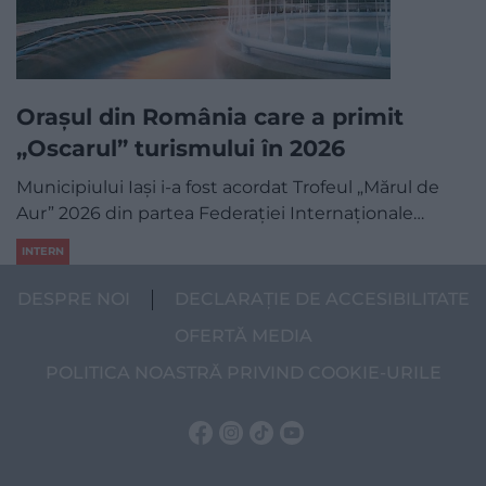
Orașul din România care a primit
„Oscarul” turismului în 2026
Municipiului Iași i-a fost acordat Trofeul „Mărul de
Aur” 2026 din partea Federației Internaționale…
INTERN
DESPRE NOI
DECLARAȚIE DE ACCESIBILITATE
OFERTĂ MEDIA
POLITICA NOASTRĂ PRIVIND COOKIE-URILE