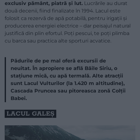
exclusiv pământ, piatră și lut.
Lucrările au durat
două decenii, fiind finalizate în 1994. Lacul este
folosit ca rezervă de apă potabilă, pentru irigații și
producerea energiei electrice – dar peisajul natural
justifică din plin efortul. Poți pescui, te poți plimba
cu barca sau practica alte sporturi acvatice.
Pădurile de pe mal oferă excursii de
neuitat. În apropiere se află Băile Siriu, o
stațiune mică, cu apă termală. Alte atracții
sunt Lacul Vulturilor (la 1.420 m altitudine),
Cascada Pruncea sau pitoreasca zonă Colții
Babei.
LACUL GALEȘ