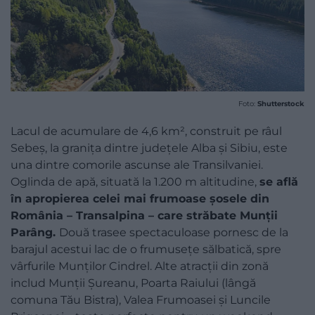
Foto:
Shutterstock
Lacul de acumulare de 4,6 km², construit pe râul
Sebeș, la granița dintre județele Alba și Sibiu, este
una dintre comorile ascunse ale Transilvaniei.
Oglinda de apă, situată la 1.200 m altitudine,
se află
în apropierea celei mai frumoase șosele din
România – Transalpina – care străbate Munții
Parâng.
Două trasee spectaculoase pornesc de la
barajul acestui lac de o frumusețe sălbatică, spre
vârfurile Munților Cindrel. Alte atracții din zonă
includ Munții Șureanu, Poarta Raiului (lângă
comuna Tău Bistra), Valea Frumoasei și Luncile