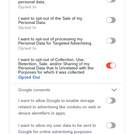
personal data.
pentru plimbări relaxante. Priveliștea ca din povești
grant or deny consent to Google and its third-party tags to
Opted In
continuă pe o distanță de 10 km de-a lungul Cheilor
use your data for below specified purposes in below Google
Videi – cele mai lungi din Apuseni.
Zona este
consent section.
I want to opt-out of the Sale of my
Personal Data.
bogată în peșteri (aproximativ 300),
iar satul Roșia
Opted In
este considerat un important centru pentru
speologie în România. De asemenea, aici găsești
I want to opt-out of processing my
Personal Data for Targeted Advertising.
condiții excelente pentru cățărat sau zbor cu
Opted In
parapanta.
I want to opt-out of Collection, Use,
Retention, Sale, and/or Sharing of my
LACUL OCHIUL BEIULUI
Personal Data that Is Unrelated with the
Purposes for which it was collected.
Opted Out
Deși are un diametru de doar 15 metri, Lacul Ochiul
Beiului este considerat unul dintre cele mai
Google consents
frumoase lacuri din România. Comoara naturală se
I want to allow Google to enable storage
află în Parcul Național Cheile Nerei–Beușnița, la
related to advertising like cookies on web or
altitudinea de 310 metri, însă este cel mai greu
device identifiers in apps.
accesibil dintre cele cinci.
O drumeție de
aproximativ patru ore este necesară pentru a
I want to allow my user data to be sent to
Google for online advertising purposes.
ajunge aici,
dar când privești în apa cristalină, de un