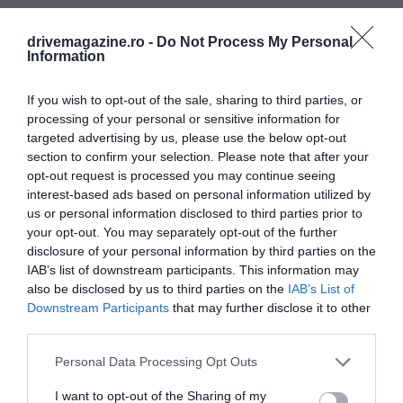
drivemagazine.ro -
Do Not Process My Personal
Information
If you wish to opt-out of the sale, sharing to third parties, or
processing of your personal or sensitive information for
targeted advertising by us, please use the below opt-out
section to confirm your selection. Please note that after your
opt-out request is processed you may continue seeing
interest-based ads based on personal information utilized by
us or personal information disclosed to third parties prior to
your opt-out. You may separately opt-out of the further
disclosure of your personal information by third parties on the
IAB’s list of downstream participants. This information may
also be disclosed by us to third parties on the
IAB’s List of
Downstream Participants
that may further disclose it to other
third parties.
Foto:
Shutterstock
Please note that this website/app uses one or more Google
Personal Data Processing Opt Outs
services and may gather and store information including but
Drumul forestier ce înconjoară lacul este ideal
not limited to your visit or usage behaviour. You may click to
I want to opt-out of the Sharing of my