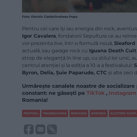
Foto: Electric Castle/Andreea Popa
Pentru cei care își iau energia din rock, aventur
Igor
Cavalera
, fondatorii Sepultura ce au reînre
vor prezenta live, într-o formulă nouă,
Sleaford
actuală, sau garage rock cu
Iguana Death Cult
strop de eleganță în line up, cu stilul lor unic, 
centrul atenției și la ediția a 10-a a festivalului:
S
Byron, Delia, Șuie Paparude, CTC
și alte zec
Urmărește canalele noastre de socializare 
constant: ne găsești pe
TikTok
,
Instagram
Romania!
FESTIVAL
TRANSILVANIA
ROMÁNIA
BONȚIDA
ELECTRIC CASTL