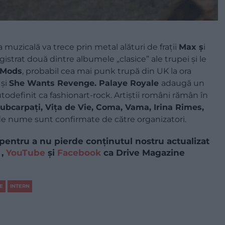
a muzicală va trece prin metal alături de frații
Max ș
i
gistrat două dintre albumele „clasice” ale trupei și le
 Mods
, probabil cea mai punk trupă din UK la ora
și
She Wants Revenge. Palaye Royale
adaugă un
autodefinit ca fashionart-rock. Artiștii români rămân în
ubcarpați, Vița de Vie, Coma, Vama, Irina Rimes,
i de nume sunt confirmate de către organizatori.
pentru a nu pierde conținutul nostru actualizat
,
YouTube
și
Facebook
ca Drive Magazine
E
INTERN