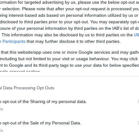
formation for targeted advertising by us, please use the below opt-out s
r selection. Please note that after your opt-out request is processed y
a sursă preferată în Căutarea Google!
eing interest-based ads based on personal information utilized by us or
disclosed to third parties prior to your opt-out. You may separately opt-
losure of your personal information by third parties on the IAB’s list of
. This information may also be disclosed by us to third parties on the
IA
f The Stone Age, Chase and Status, Sean Paul și Paolo
Participants
that may further disclose it to other third parties.
diții a festivalului Electric Castle. Alți 300 de artiști din
 that this website/app uses one or more Google services and may gath
 Banffy, din Bonțida, între 17 și 21 iulie, pentru a crea o
including but not limited to your visit or usage behaviour. You may click 
ista completă a artiștilor prezenți la Electric Castle 2024
 to Google and its third-party tags to use your data for below specifi
ogle consent section.
există artiști ce scriu istorie în muzică.
Massive
l Data Processing Opt Outs
tiluri muzicale, devenind repere pentru generații
Bring Me The Horizon
și
Chase and Status
o opt-out of the Sharing of my personal data.
a experimenta în zone muzicale diferite. Electric Castle
In
le vedea show-urile live și a fi parte din această istorie.
oca, iar
Sean Paul
, unul dintre cei mai prolifici artiști
o opt-out of the Sale of my Personal Data.
iei. În registrul opus,
Paolo Nutini
vine cu un cocktail
In
 peste 20 de ani de carieră care i-au adus milioane de