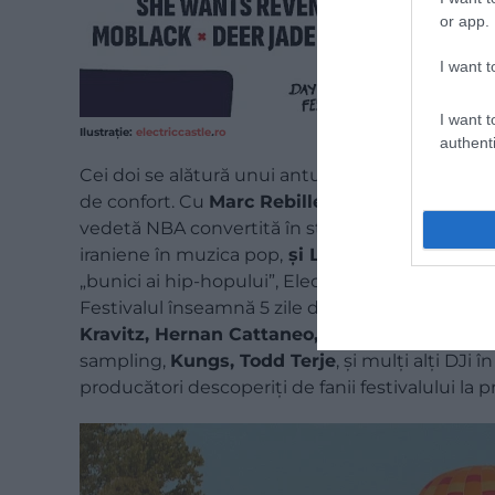
or app.
I want t
I want t
Ilustrație
:
electriccastle
.
ro
authenti
Cei doi se alătură unui anturaj muzical creat de 
de confort. Cu
Marc Rebillet
, cel mai țicnit D
vedetă NBA convertită în star drum and bass,
S
iraniene în muzica pop,
și L'Entourloop
, proie
„bunici ai hip-hopului”, Electric Castle refuză reț
Festivalul înseamnă 5 zile de party non-stop, în
Kravitz, Hernan Cattaneo,
un nume important
sampling,
Kungs, Todd Terje
, și mulți alți DJi 
producători descoperiți de fanii festivalului la pr