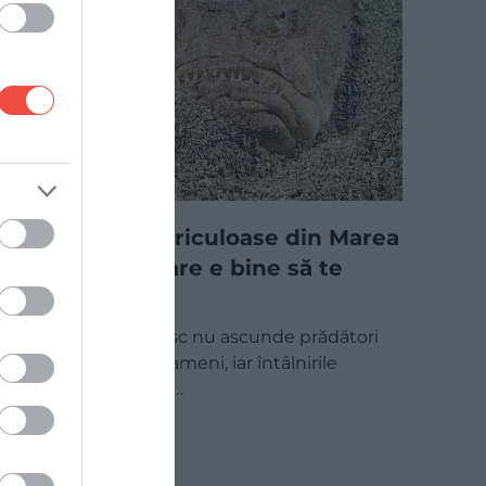
5 animale periculoase din Marea
Neagră de care e bine să te
ferești
Litoralul românesc nu ascunde prădători
care să vâneze oameni, iar întâlnirile
periculoase sunt…
INTERN