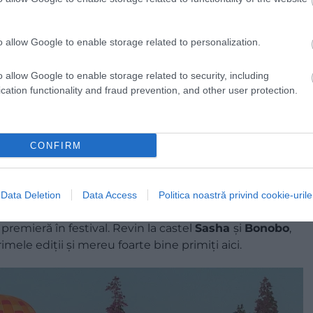
o allow Google to enable storage related to personalization.
o allow Google to enable storage related to security, including
cation functionality and fraud prevention, and other user protection.
organizatori pentru a scoate fanii festivalului din zona
J al momentului, Shaquille O’Neal aka
DJ Diesel
aka
evdaliza
, artista ce experimentează cu ritmurile
CONFIRM
ctul colectiv condus de doi francezi ce pozează în
etele în line up și își urmează propriul instinct creativ.
treținut, anul acesta, de regina muzicii techno,
Nina
Data Deletion
Data Access
Politica noastră privind cookie-urile
 în progressive house,
DJ Shadow,
maestru în arta de
în premieră în festival. Revin la castel
Sasha
și
Bonobo
,
imele ediții și mereu foarte bine primiți aici.