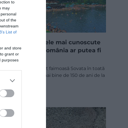
ection to
ou may
 personal
out of the
 downstream
B’s List of
Una dintre cele mai cunoscute
er and store
atracții din România ar putea fi
to grant or
în pericol
ed purposes
Lacul Ursu a făcut faimoasă Sovata în toată
Europa, însă, la mai bine de 150 de ani de la
formare…
INTERN