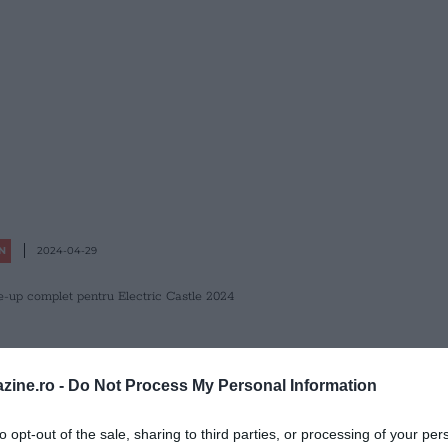
N
2024-04-29
e-up complet pentru Electric Castle 2024
T PENTRU ELECTRIC
zine.ro -
Do Not Process My Personal Information
LE 2024
to opt-out of the sale, sharing to third parties, or processing of your per