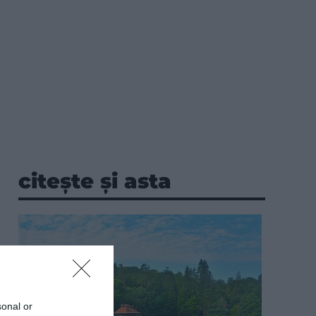
citește și asta
sonal or