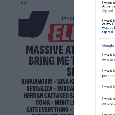
fani.
I want 
Advertis
Opted 
I want t
of my P
was col
Opted 
Google 
I want t
web or d
I want t
purpose
I want 
I want t
web or d
I want t