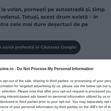
 la volan, pornești pe autostradă și, timp
olanul. Totuși, acest drum există – în
intre cele mai dure deșerturi de pe
a sursă preferată în Căutarea Google!
utostrada 10 străbate Rub al-Khali, cel mai mare deșert
240 de km aproape perfect dreaptă. Traseul deține un
zine.ro -
Do Not Process My Personal Information
 apreciabile,
construită inițial ca drum privat pentru
aua națională. Anterior, titlul era deținut de Eyre
to opt-out of the sale, sharing to third parties, or processing of your per
n segment de aproximativ 146 km fără niciun viraj, peste
formation for targeted advertising by us, please use the below opt-out s
r selection. Please note that after your opt-out request is processed y
eing interest-based ads based on personal information utilized by us or
disclosed to third parties prior to your opt-out. You may separately opt-
losure of your personal information by third parties on the IAB’s list of