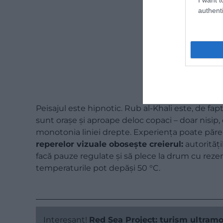
authenti
Peisajul este hipnotic. Rub al-Khali este, de fap
sunt orașe și aproape deloc copaci – doar nisip, 
monotonia liniei drepte. Experiența poate părea
reperelor vizuale obosește creierul:
autorități
facă pauze regulate și să plece la drum cu rezerv
temperaturile pot depăși 50 °C.
Interesant!
Red Sea Project: turism ultramo