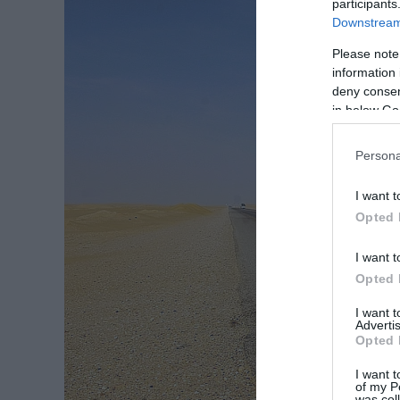
participants
Downstream 
Please note
information 
deny consent
in below Go
Persona
I want t
Opted 
I want t
Opted 
I want 
Advertis
Opted 
I want t
of my P
was col