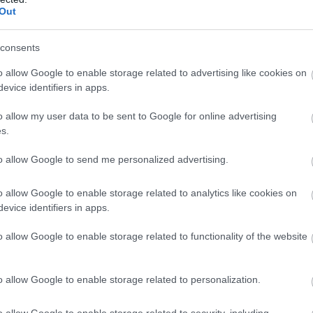
Out
consents
Foto:
Shutterstock
o allow Google to enable storage related to advertising like cookies on
evice identifiers in apps.
o allow my user data to be sent to Google for online advertising
a avea un tren de lux care va traversa deșertul
s.
to allow Google to send me personalized advertising.
o allow Google to enable storage related to analytics like cookies on
evice identifiers in apps.
o allow Google to enable storage related to functionality of the website
o allow Google to enable storage related to personalization.
o allow Google to enable storage related to security, including