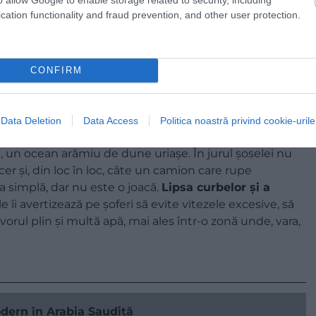
cation functionality and fraud prevention, and other user protection.
CONFIRM
Data Deletion
Data Access
Politica noastră privind cookie-urile
t, un ocean arămiu de dune uriașe. În jurul șoselei nu
cer și, din loc în loc, câte un camion care rupe
 simplă, dar nu este o joacă.
Lipsa curbelor și a
le îi avertizează pe șoferi să evite vitezele excesive, să
orul plin și multă apă, mai ales într-o zonă unde, vara,
dern în Arabia Saudită