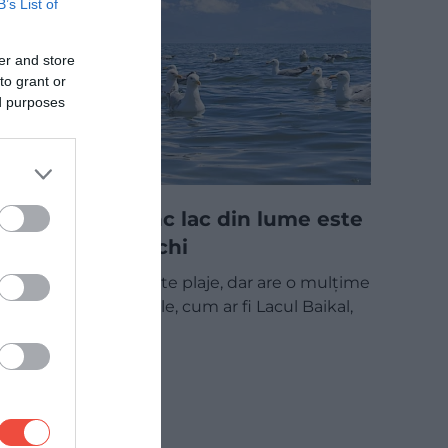
B’s List of
er and store
to grant or
ed purposes
Cel mai adânc lac din lume este
și cel mai vechi
Rusia nu are multe plaje, dar are o mulțime
de atracții naturale, cum ar fi Lacul Baikal,
care este…
MAPAMOND