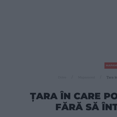
MAPAM
Drive
Mapamond
Țara î
ȚARA ÎN CARE P
FĂRĂ SĂ ÎN