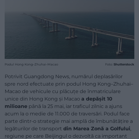
Podul Hong Kong–Zhuhai–Macao
Foto:
Shutterstock
Potrivit Guangdong News, numărul deplasărilor
spre nord efectuate prin podul Hong Kong–Zhuhai–
Macao de vehicule cu plăcuțe de înmatriculare
unice din Hong Kong și Macao
a depășit 10
milioane
până la 25 mai, iar traficul zilnic a ajuns
acum la o medie de 11.000 de traversări. Podul face
parte dintr-o strategie mai amplă de îmbunătățire a
legăturilor de transport
din Marea Zonă a Golfului
,
regiune pe care Beijingul o dezvoltă ca important