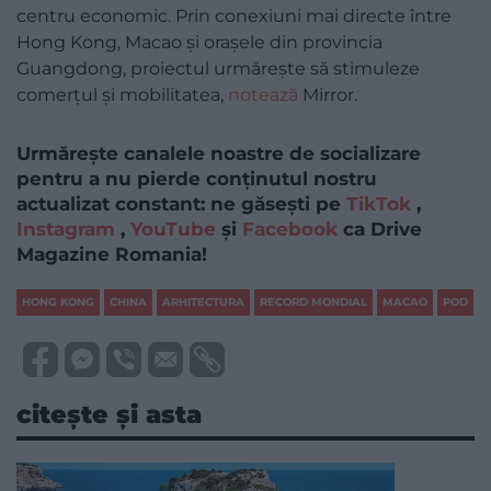
centru economic. Prin conexiuni mai directe între
Hong Kong, Macao și orașele din provincia
Guangdong, proiectul urmărește să stimuleze
comerțul și mobilitatea,
notează
Mirror.
Urmărește canalele noastre de socializare
pentru a nu pierde conținutul nostru
actualizat constant: ne găsești pe
TikTok
,
Instagram
,
YouTube
și
Facebook
ca Drive
Magazine Romania!
HONG KONG
CHINA
ARHITECTURA
RECORD MONDIAL
MACAO
POD
citește și asta