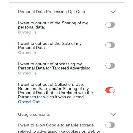
Please note that this website/app uses one or more Google
Personal Data Processing Opt Outs
services and may gather and store information including but
not limited to your visit or usage behaviour. You may click to
I want to opt-out of the Sharing of my
personal data.
grant or deny consent to Google and its third-party tags to
Opted In
use your data for below specified purposes in below Google
consent section.
I want to opt-out of the Sale of my
Personal Data.
Opted In
I want to opt-out of processing my
Personal Data for Targeted Advertising.
Opted In
Podul folosește piloni cu o singură coloană, fixați în
I want to opt-out of Collection, Use,
Retention, Sale, and/or Sharing of my
fundul mării, pentru a reduce influența asupra
Personal Data that Is Unrelated with the
curenților și pentru a limita impactul asupra
Purposes for which it was collected.
Opted Out
speciilor locale, inclusiv asupra delfinului alb
chinezesc. Cele trei poduri principale au structuri
Google consents
susținute prin cabluri,
fiecare având un design
propriu al turnurilor.
Aceste forme au fost gândite
I want to allow Google to enable storage
related to advertising like cookies on web or
pentru a oferi întregii traversări o imagine coerentă,