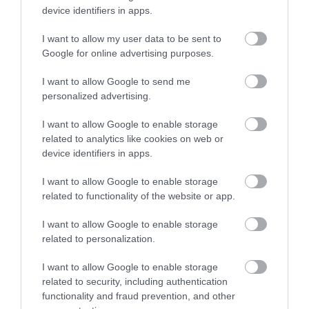
device identifiers in apps.
dar nu monotonă, mai ales că este vizibilă de pe
uscat, de pe mare și din aer. Podul Jiuzhou și-a
I want to allow my user data to be sent to
păstrat turnurile inspirate de forma velierelor, chiar și
Google for online advertising purposes.
după modificările făcute în etapa de proiectare
detaliată. Deschiderea era prevăzută inițial pentru
I want to allow Google to send me
personalized advertising.
sfârșitul lui 2016, însă podul a fost inaugurat oficial în
octombrie 2018.
I want to allow Google to enable storage
related to analytics like cookies on web or
device identifiers in apps.
La construcție s-au folosit 400.000 de tone
de oțel, iar structura a fost proiectată să
I want to allow Google to enable storage
reziste la cutremure și taifunuri.
related to functionality of the website or app.
I want to allow Google to enable storage
related to personalization.
I want to allow Google to enable storage
related to security, including authentication
functionality and fraud prevention, and other