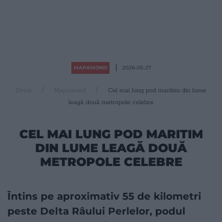
MAPAMOND
2026-05-27
Drive
Mapamond
Cel mai lung pod maritim din lume
leagă două metropole celebre
CEL MAI LUNG POD MARITIM
DIN LUME LEAGĂ DOUĂ
METROPOLE CELEBRE
Întins pe aproximativ 55 de kilometri
peste Delta Râului Perlelor, podul