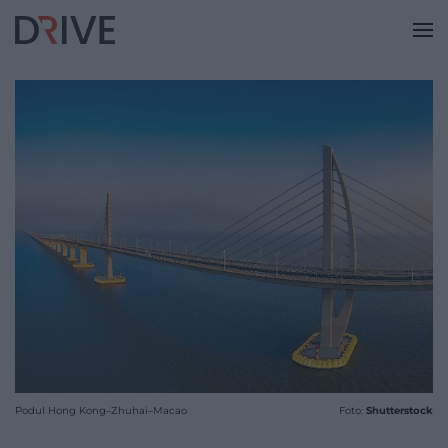
Podul Hong Kong–Zhuhai–Macao
Foto:
Shutterstock