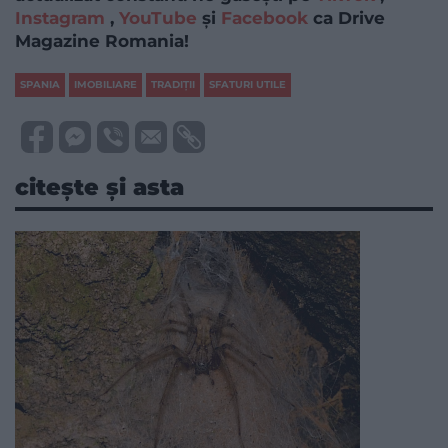
Instagram
,
YouTube
și
Facebook
ca Drive
Magazine Romania!
SPANIA
IMOBILIARE
TRADIŢII
SFATURI UTILE
citește și asta