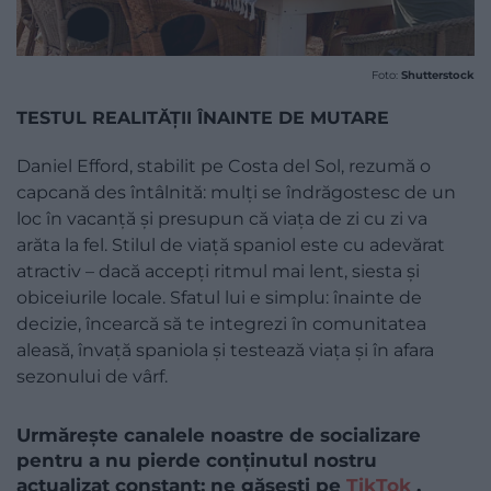
Foto:
Shutterstock
TESTUL REALITĂȚII ÎNAINTE DE MUTARE
Daniel Efford, stabilit pe Costa del Sol, rezumă o
capcană des întâlnită: mulți se îndrăgostesc de un
loc în vacanță și presupun că viața de zi cu zi va
arăta la fel. Stilul de viață spaniol este cu adevărat
atractiv – dacă accepți ritmul mai lent, siesta și
obiceiurile locale. Sfatul lui e simplu: înainte de
decizie, încearcă să te integrezi în comunitatea
aleasă, învață spaniola și testează viața și în afara
sezonului de vârf.
Urmărește canalele noastre de socializare
pentru a nu pierde conținutul nostru
actualizat constant: ne găsești pe
TikTok
,