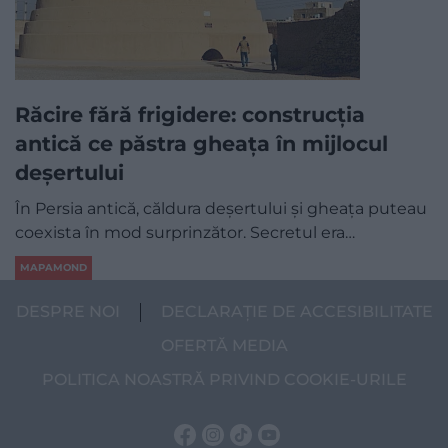
Răcire fără frigidere: construcția
antică ce păstra gheața în mijlocul
deșertului
În Persia antică, căldura deșertului și gheața puteau
coexista în mod surprinzător. Secretul era…
MAPAMOND
DESPRE NOI
DECLARAȚIE DE ACCESIBILITATE
OFERTĂ MEDIA
POLITICA NOASTRĂ PRIVIND COOKIE-URILE