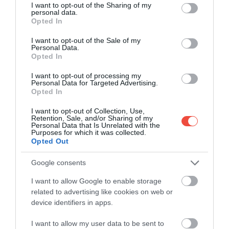
not limited to your visit or usage behaviour. You may click to
I want to opt-out of the Sharing of my
personal data.
grant or deny consent to Google and its third-party tags to
Opted In
use your data for below specified purposes in below Google
consent section.
I want to opt-out of the Sale of my
Personal Data.
Opted In
I want to opt-out of processing my
Personal Data for Targeted Advertising.
Opted In
CALITATEA VIEȚII ÎN LOCALITĂȚILE MICI
I want to opt-out of Collection, Use,
Retention, Sale, and/or Sharing of my
Între soarele sudic, munți și livezi de măslini, zilele
Personal Data that Is Unrelated with the
Purposes for which it was collected.
curg altfel decât în „jungla de beton” a capitalei. În
Opted Out
târgurile și piețele locale încă se negociază, oamenii
se cunosc între ei, iar „menú del día” – prânz în trei
Google consents
feluri – rămâne o opțiune frecventă și convenabilă,
I want to allow Google to enable storage
în jur de 12 euro.
related to advertising like cookies on web or
device identifiers in apps.
PARTEA MAI PUȚIN PLĂCUTĂ
I want to allow my user data to be sent to
Mutarea în mediul rural vine cu transport public mai