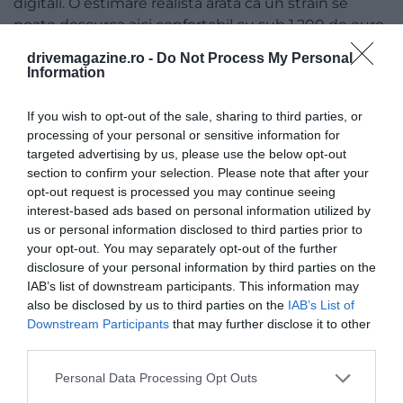
digitali. O estimare realistă arată că un străin se
poate descurca aici confortabil cu sub 1.200 de euro
pe lună – locuință, masă, utilități și transport local
drivemagazine.ro -
Do Not Process My Personal
incluse.
Information
If you wish to opt-out of the sale, sharing to third parties, or
processing of your personal or sensitive information for
targeted advertising by us, please use the below opt-out
section to confirm your selection. Please note that after your
opt-out request is processed you may continue seeing
interest-based ads based on personal information utilized by
us or personal information disclosed to third parties prior to
your opt-out. You may separately opt-out of the further
disclosure of your personal information by third parties on the
IAB’s list of downstream participants. This information may
also be disclosed by us to third parties on the
IAB’s List of
Downstream Participants
that may further disclose it to other
third parties.
Please note that this website/app uses one or more Google
Personal Data Processing Opt Outs
services and may gather and store information including but