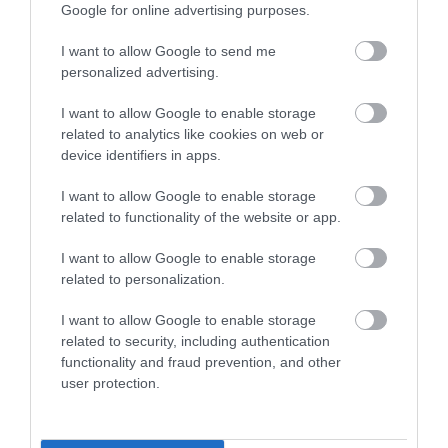
Google for online advertising purposes.
rar, internet de calitate inegală – nu peste tot de
mare viteză – și o ofertă mai limitată de școli
I want to allow Google to send me
internaționale. Pentru cei deschiși la stilul de viață
personalized advertising.
local, însă, adaptarea poate fi rapidă.
I want to allow Google to enable storage
related to analytics like cookies on web or
device identifiers in apps.
I want to allow Google to enable storage
related to functionality of the website or app.
I want to allow Google to enable storage
related to personalization.
I want to allow Google to enable storage
related to security, including authentication
functionality and fraud prevention, and other
user protection.