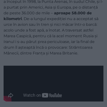
a început în 1998, la Punta Arenas, în sudul Chile, și l-
a purtat prin Americi, Asia și Europa, pe o distanță
de peste 36.000 de mile –
aproape 58.000 de
kilometri
. De-a lungul expediției nu a acceptat să
urce în avion sau în tren și nici măcar într-o barcă:
acolo unde a fost apă, a înotat. A traversat astfel
Marea Caspică, pentru că la acel moment Rusia și
Iranul i s-au părut prea periculoase, iar la final de
drum îl așteaptă încă o provocare: Strâmtoarea
Mânecii, dintre Franța și Marea Britanie.