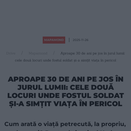
MAPAMOND
2025-11-26
Drive
Mapamond
Aproape 30 de ani pe jos în jurul lumii:
cele două locuri unde fostul soldat și-a simțit viața în pericol
APROAPE 30 DE ANI PE JOS ÎN
JURUL LUMII: CELE DOUĂ
LOCURI UNDE FOSTUL SOLDAT
ȘI-A SIMȚIT VIAȚA ÎN PERICOL
Cum arată o viață petrecută, la propriu,