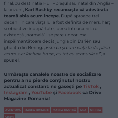
final, cu destinația Hull – orașul său natal din Anglia –
la orizont,
Karl Bushby recunoaște că adevărata
teamă abia acum începe.
După aproape trei
decenii în care viața lui a fost definită de mers, hărți
și obiective îndepărtate, ideea întoarcerii la o
existență „normală” i se pare uneori mai
înspăimântătoare decât jungla din Darién sau
gheața din Bering.
„Este ca și cum viața ta de până
acum s-ar încheia brusc, cu tot cu scopurile ei”
, a
spus el.
Urmărește canalele noastre de socializare
pentru a nu pierde conținutul nostru
actualizat constant: ne găsești pe
TikTok
,
Instagram
,
YouTube
și
Facebook
ca Drive
Magazine Romania!
AVENTURA
MAREA BRITANIE
MAREA CASPICĂ
ASIA
SIBERIA
VIDEO