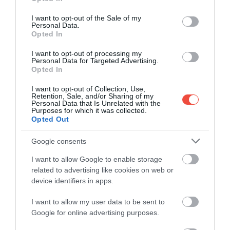
use your data for below specified purposes in below Google
consent section.
I want to opt-out of the Sale of my
Personal Data.
Opted In
ESTE O ZONĂ DE RĂZBOI.
I want to opt-out of processing my
Personal Data for Targeted Advertising.
REGIUNEA DARIÉN ESTE
Opted In
CONTROLATĂ DE CARTELURI
I want to opt-out of Collection, Use,
Retention, Sale, and/or Sharing of my
ȘI PLINĂ DE PLANTAȚII DE
Personal Data that Is Unrelated with the
Purposes for which it was collected.
DROGURI, IAR JUNGLA ESTE
Opted Out
UN TEREN ÎNGROZITOR DE
Google consents
GREU
I want to allow Google to enable storage
related to advertising like cookies on web or
device identifiers in apps.
– a povestit Bushby pentru CBS News, descriind un
I want to allow my user data to be sent to
loc unde o rătăcire, o infecție sau o întâlnire greșită
Google for online advertising purposes.
pot fi fatale. Al doilea loc pe care îl menționează ca