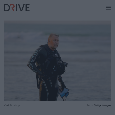
Karl Bushby
Foto:
Getty Images