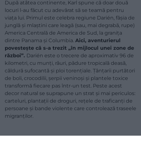
După atâtea continente, Karl spune că doar două
locuri l-au făcut cu adevărat să se teamă pentru
viața lui. Primul este celebra regiune Darién, fâșia de
junglă și mlaștini care leagă (sau, mai degrabă, rupe)
America Centrală de America de Sud, la granița
dintre Panama și Columbia.
Aici, aventurierul
povestește că s-a trezit „în mijlocul unei zone de
război”.
Darién este o trecere de aproximativ 96 de
kilometri, cu munți, râuri, pădure tropicală deasă,
căldură sufocantă și ploi torențiale. Țânțarii purtători
de boli, crocodilii, șerpii veninoși și plantele toxice
transformă fiecare pas într-un test. Peste acest
decor natural se suprapune un strat și mai periculos:
carteluri, plantații de droguri, rețele de traficanți de
persoane și bande violente care controlează traseele
migranților.