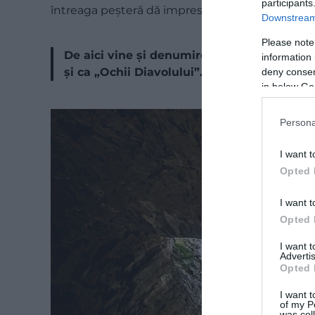
participants
întreaga peșteră dă impresia că un chip uriaș 
Downstream 
Please note
De aici vine și denumirea populară de „Och
information 
și ca „Ochii Diavolului”.
deny consent
in below Go
Persona
I want t
Opted 
I want t
Opted 
I want 
Advertis
Opted 
I want t
of my P
was col