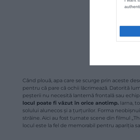
authenti
Când plouă, apa care se scurge prin aceste des
pentru că pare că ochii lăcrimează. Datorită lum
peșterii nu necesită lanternă frontală sau echi
locul poate fi văzut în orice anotimp.
Iarna, t
solului alunecos și a țurțurilor. Forma neobișnuit
străine. Aici au fost turnate scene din filmul „
locul este la fel de memorabil pentru apariția sa