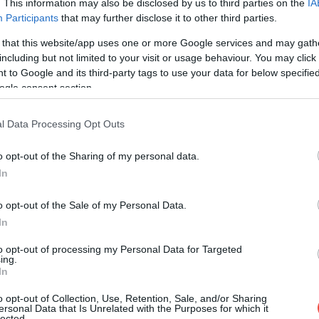
. This information may also be disclosed by us to third parties on the
IA
ne urmărește.
Participants
that may further disclose it to other third parties.
 that this website/app uses one or more Google services and may gath
ii lui Dumnezeu”, deși în unele descrieri apar
including but not limited to your visit or usage behaviour. You may click 
 to Google and its third-party tags to use your data for below specifi
ogle consent section.
l Data Processing Opt Outs
o opt-out of the Sharing of my personal data.
In
o opt-out of the Sale of my Personal Data.
In
to opt-out of processing my Personal Data for Targeted
ing.
In
o opt-out of Collection, Use, Retention, Sale, and/or Sharing
ersonal Data that Is Unrelated with the Purposes for which it
lected.