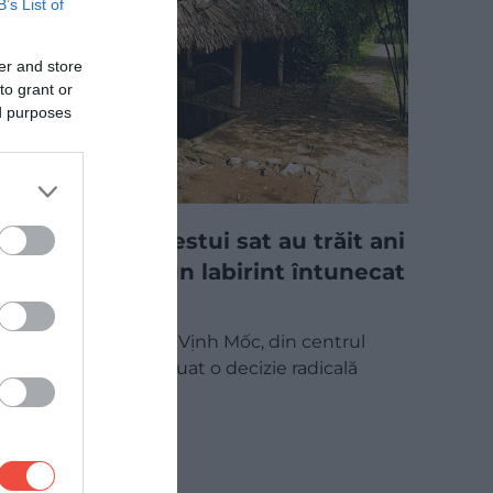
B’s List of
er and store
to grant or
ed purposes
Locuitorii acestui sat au trăit ani
întregi într-un labirint întunecat
sub pământ
Locuitorii satului Vịnh Mốc, din centrul
Vietnamului, au luat o decizie radicală
pentru a…
MAPAMOND