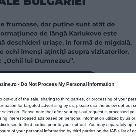
ALE BULGARIEI
ale frumoase, dar puține sunt atât de
Formațiunea de lângă Karlukovo este
ă deschideri uriașe, în formă de migdală,
 ochi imenși ațintiți asupra vizitatorilor.
c „Ochii lui Dumnezeu”.
a sursă preferată în Căutarea Google!
zine.ro -
Do Not Process My Personal Information
Prohodna este una dintre cele mai cunoscute și mai
ușor
to opt-out of the sale, sharing to third parties, or processing of your per
 de 262 de metri trece prin peisaj ca un pod natural de
formation for targeted advertising by us, please use the below opt-out s
mativ 35 de metri și alta de aproape 45 de metri. Cea
r selection. Please note that after your opt-out request is processed y
eing interest-based ads based on personal information utilized by us or
trare într-o peșteră din țară. Totuși, farmecul locului
disclosed to third parties prior to your opt-out. You may separately opt-
 două deschideri din tavan
. Formate prin eroziune
losure of your personal information by third parties on the IAB’s list of
esc de o pereche de ochi. Privită din unghiul potrivit,