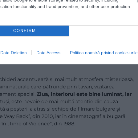
cation functionality and fraud prevention, and other user protection.
CONFIRM
Data Deletion
Data Access
Politica noastră privind cookie-urile
chideri accentuează și mai mult atmosfera misterioasă,
inii naturale care pătrunde prin tavan, vizitarea
pament special.
Ziua, interiorul este bine luminat, iar
otuși, este nevoie de mai multă atenție din cauza
ă a peșterii a atras și echipe de filmare bulgare și
The Way Back”, din 2010, iar în cinematografia bulgară
 în „Time of Violence”, din 1988.