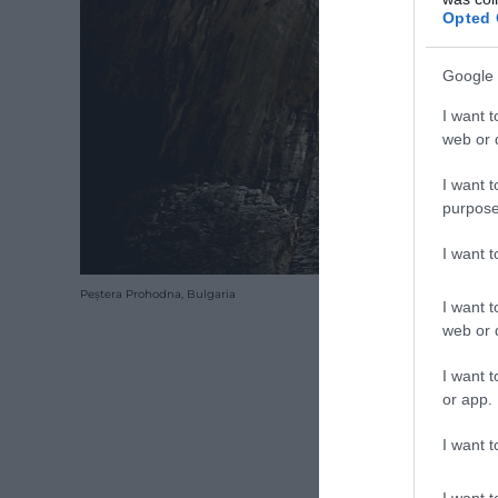
Opted 
Google 
I want t
web or d
I want t
purpose
I want 
Peștera Prohodna, Bulgaria
I want t
web or d
I want t
or app.
I want t
I want t