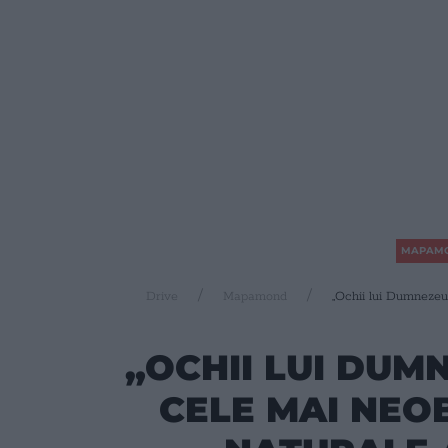
MAPAM
Drive
Mapamond
„Ochii lui Dumnezeu”
„OCHII LUI DUM
CELE MAI NEOB