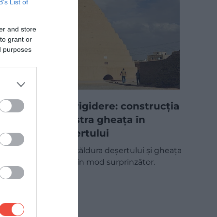
B’s List of
er and store
to grant or
ed purposes
Răcire fără frigidere: construcția
antică ce păstra gheața în
mijlocul deșertului
În Persia antică, căldura deșertului și gheața
puteau coexista în mod surprinzător.
Secretul era…
MAPAMOND