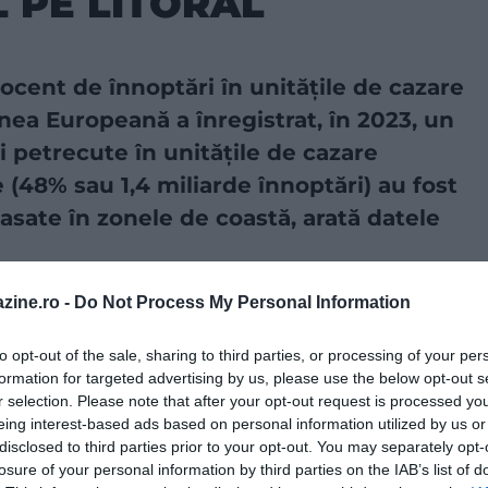
 PE LITORAL
ocent de înnoptări în unităţile de cazare
nea Europeană a înregistrat, în 2023, un
i petrecute în unităţile de cazare
 (48% sau 1,4 miliarde înnoptări) au fost
lasate în zonele de coastă, arată datele
zine.ro -
Do Not Process My Personal Information
a sursă preferată în Căutarea Google!
to opt-out of the sale, sharing to third parties, or processing of your per
formation for targeted advertising by us, please use the below opt-out s
ă, aproape toate înnoptările din Malta au fost în
r selection. Please note that after your opt-out request is processed y
de 97% în Cipru şi 96% în Grecia. În contrast,
Belgia şi
eing interest-based ads based on personal information utilized by us or
a şi Slovenia (ambele cu 19%) au cel mai mic
disclosed to third parties prior to your opt-out. You may separately opt-
le de cazare din zonele de coastă.
România avea în
losure of your personal information by third parties on the IAB’s list of
e cazare turistică,
mai multe decât Bulgaria