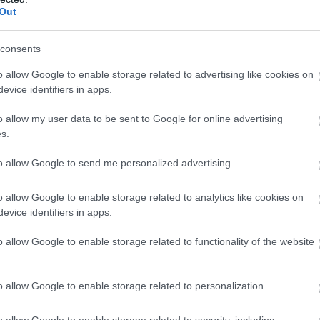
Out
consents
o allow Google to enable storage related to advertising like cookies on
Foto:
Unsplash
evice identifiers in apps.
o allow my user data to be sent to Google for online advertising
2023 în unităţile de cazare turistică din UE,
s.
e de turişti interni şi aproape 1,4 miliarde de
to allow Google to send me personalized advertising.
o allow Google to enable storage related to analytics like cookies on
evice identifiers in apps.
o allow Google to enable storage related to functionality of the website
o allow Google to enable storage related to personalization.
o allow Google to enable storage related to security, including