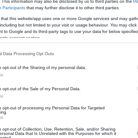
. This information may also be disclosed by us to third parties on the
IA
 puţine decât Belgia (472.000), Cehia (759.000) sau
Participants
that may further disclose it to other third parties.
 that this website/app uses one or more Google services and may gath
including but not limited to your visit or usage behaviour. You may click 
 to Google and its third-party tags to use your data for below specifi
ogle consent section.
l Data Processing Opt Outs
o opt-out of the Sharing of my personal data.
In
o opt-out of the Sale of my Personal Data.
In
to opt-out of processing my Personal Data for Targeted
ing.
In
o opt-out of Collection, Use, Retention, Sale, and/or Sharing
ersonal Data that Is Unrelated with the Purposes for which it
lected.