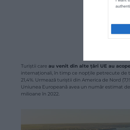
authenti
Turiştii care
au venit din alte ţări UE au acope
internaţionali, în timp ce nopţile petrecute de t
21,4%. Urmează turiştii din America de Nord (7,1%)
Uniunea Europeană avea un număr estimat de 29
milioane în 2022.