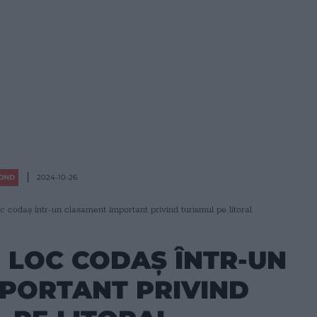
OND
2024-10-26
 codaș într-un clasament important privind turismul pe litoral
 LOC CODAȘ ÎNTR-UN
PORTANT PRIVIND