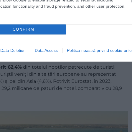
cation functionality and fraud prevention, and other user protection.
CONFIRM
Data Deletion
Data Access
Politica noastră privind cookie-urile
rit 62,4%
din totalul nopţilor petrecute de turiştii
uriştii veniţi din alte ţări europene au reprezentat
 şi cei din Asia (4,6%). Potrivit Eurostat, în 2023,
,2 milioane de paturi de hotel, comparativ cu 28,9