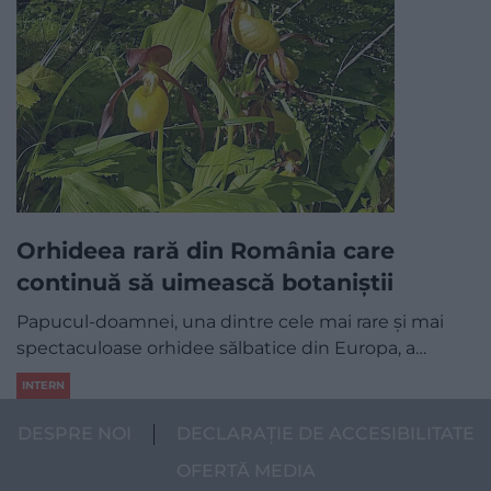
Orhideea rară din România care
continuă să uimească botaniștii
Papucul-doamnei, una dintre cele mai rare și mai
spectaculoase orhidee sălbatice din Europa, a…
INTERN
DESPRE NOI
DECLARAȚIE DE ACCESIBILITATE
OFERTĂ MEDIA