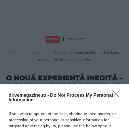
INTERN
2023-02-27
Drive
Intern
O nouă experiență inedită – a fost lansat
proiectul AR Immersive Oradea
O NOUĂ EXPERIENȚĂ INEDITĂ –
A FOST LANSAT PROIECTUL AR
IMMERSIVE ORADEA
drivemagazine.ro -
Do Not Process My Personal
Information
If you wish to opt-out of the sale, sharing to third parties, or
Setează site-ul nostru ca sursă
processing of your personal or sensitive information for
preferată în Căutarea Google!
targeted advertising by us, please use the below opt-out