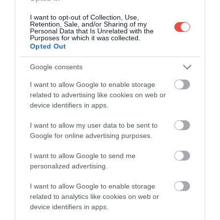
realitate augmentată
“Immersive Oradea”. După
I want to opt-out of Collection, Use,
scanare, utilizatorii trebuie să îndrepte camera spre
Retention, Sale, and/or Sharing of my
imaginea de pe totem și astfel să înceapă
Personal Data that Is Unrelated with the
Purposes for which it was collected.
incursiunea prin imaginile de realitate „suprapusă”,
Opted Out
care-i poartă prin secole de istorie, le arată ce clădiri
obișnuiau să existe, de pildă, înainte de construcția
Google consents
emblematicului
Palat Vulturul Negru
sau cum era
I want to allow Google to enable storage
un târg ce avea loc în Piața Unirii.
related to advertising like cookies on web or
device identifiers in apps.
I want to allow my user data to be sent to
Google for online advertising purposes.
I want to allow Google to send me
personalized advertising.
I want to allow Google to enable storage
related to analytics like cookies on web or
device identifiers in apps.