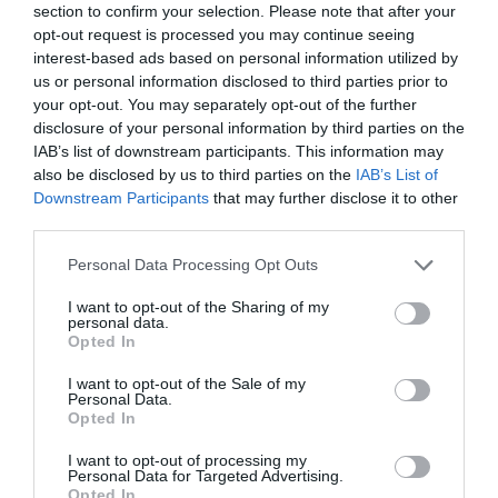
section to confirm your selection. Please note that after your
opt-out request is processed you may continue seeing
interest-based ads based on personal information utilized by
Vizitatorii pot descărca gratuit din
Apple Store și
us or personal information disclosed to third parties prior to
Google Play
aplicația
Immersive Oradea
, care îi va
your opt-out. You may separately opt-out of the further
transporta în istoria celei mai reprezentative piețe
disclosure of your personal information by third parties on the
din oraș. Prin imaginile de realitate „suprapusă”
IAB’s list of downstream participants. This information may
tehnologia prezintă, printre altele, cum au fost
also be disclosed by us to third parties on the
IAB’s List of
Downstream Participants
that may further disclose it to other
construite cele mai impresionate
biserici și palate
third parties.
din piața centrală
a orașului. Aplicația este
disponibilă în trei limbi,
română, maghiară și
Please note that this website/app uses one or more Google
Personal Data Processing Opt Outs
engleză.
services and may gather and store information including but
not limited to your visit or usage behaviour. You may click to
I want to opt-out of the Sharing of my
personal data.
Conținutul a fost realizat alături de istorici locali
grant or deny consent to Google and its third-party tags to
Opted In
use your data for below specified purposes in below Google
pentru a se asigura acuratețea informațiilor
consent section.
prezentate utilizatorilor aplicației.
I want to opt-out of the Sale of my
Personal Data.
Opted In
Odată ajunși în Piața Unirii, vizitatorii pot scana
codurile QR amplasate pe cele trei totemuri
I want to opt-out of processing my
Personal Data for Targeted Advertising.
informative și vor putea descărca aplicația de
Opted In