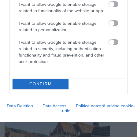
I want to allow Google to enable storage
related to functionality of the website or app.
Foto: Pixabay
Urmărește canalele noastre de socializare
I want to allow Google to enable storage
pentru a nu pierde conținutul nostru
related to personalization.
actualizat constant: ne găsești pe
TikTok
,
Instagram
,
YouTube
și
Facebook
ca Drive
I want to allow Google to enable storage
Magazine Romania!
related to security, including authentication
functionality and fraud prevention, and other
CITY BREAK
ORADEA
ROMÁNIA
TURISM
ARHITECTURA
TREND
user protection.
CONFIRM
citește și asta
Data Deletion
Data Access
Politica noastră privind cookie-
urile