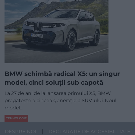
BMW schimbă radical X5: un singur
model, cinci soluții sub capotă
La 27 de ani de la lansarea primului X5, BMW
pregătește a cincea generație a SUV-ului. Noul
model…
TEHNOLOGIE
DESPRE NOI
DECLARAȚIE DE ACCESIBILITATE