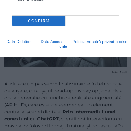
CONFIRM
Data Deletion
Data Access
Politica noastră privind cookie-
urile
Foto:
Audi
Audi face un pas semnificativ înainte în tehnologia
de afișare, cu afișajul head-up display opțional de a
doua generație cu funcții de realitate augmentată
(AR HuD), care este, de asemenea, un element
central al scenei digitale.
Prin intermediul unei
conexiuni cu ChatGPT
, clienții pot interacționa cu
mașina lor folosind limbajul natural și pot asculta în