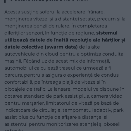
Acesta susține șoferul la accelerare, frânare,
menținerea vitezei și a distanței setate, precum și la
menținerea benzii de rulare. În completarea
diferiților senzori, în funcție de regiune,
sistemul
utilizează datele de înaltă rezoluție ale hărților și
datele colective (swarm data)
de la alte
autovehicule din cloud pentru a optimiza conduita
mașinii. Făcând uz de acest mix de informații,
automobilul calculează traseul ce urmează a fi
parcurs, pentru a asigura o experiență de condus
confortabilă, pe întreaga plajă de viteze și în
blocajele de trafic. La lansare, modelul va dispune în
dotarea standard de park assist plus, camera video
pentru marșarier, limitatorul de viteză pe bază de
indicatoare de circulație, tempomatul adaptiv, park
assist plus cu funcție de afișare a distanței și
asistentul pentru monitorizarea atenției și oboselii