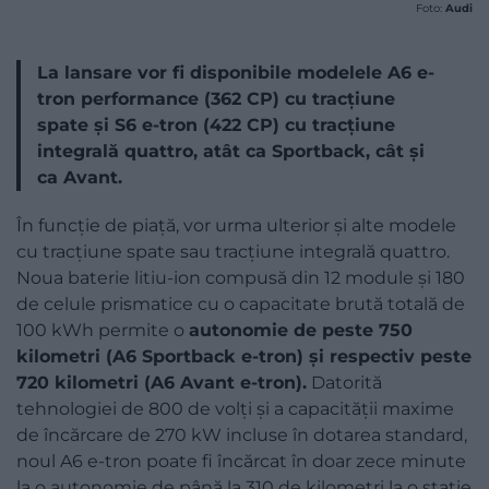
Foto:
Audi
La lansare vor fi disponibile modelele A6 e-
tron performance (362 CP) cu tracțiune
spate și S6 e-tron (422 CP) cu tracțiune
integrală quattro, atât ca Sportback, cât și
ca Avant.
În funcție de piață, vor urma ulterior și alte modele
cu tracțiune spate sau tracțiune integrală quattro.
Noua baterie litiu-ion compusă din 12 module și 180
de celule prismatice cu o capacitate brută totală de
100 kWh permite o
autonomie de peste 750
kilometri (A6 Sportback e-tron) și respectiv peste
720 kilometri (A6 Avant e-tron).
Datorită
tehnologiei de 800 de volți și a capacității maxime
de încărcare de 270 kW incluse în dotarea standard,
noul A6 e-tron poate fi încărcat în doar zece minute
la o autonomie de până la 310 de kilometri la o stație