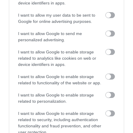
device identifiers in apps.
Afișajul panoramic MMI, cu design curbat și
I want to allow my user data to be sent to
tehnologie OLED, este compus din afișajul Audi
Google for online advertising purposes.
virtual cockpit de 11,9 inci și afișajul tactil MMI de 14,5
inci și, împreună cu display-ul MMI de 10,9 inci
I want to allow Google to send me
personalized advertising.
pentru pasagerul din față creează o scenă digitală
cu un design vizual clar definit. Modul Active Privacy
I want to allow Google to enable storage
permite pasagerului din față să se bucure de
related to analytics like cookies on web or
divertisment în timpul călătoriilor, cum ar fi de
device identifiers in apps.
vizionarea de filme sau seriale, fără a distrage
atenția șoferului.
În funcție de viteza curentă și de
I want to allow Google to enable storage
related to functionality of the website or app.
gradul de ocupare a locurilor automobilului, lumina
este focalizată (modul Privacy activat) sau dispersată
I want to allow Google to enable storage
(conținut vizibil tuturor), în baza unei unități de
related to personalization.
comandă inteligente.
I want to allow Google to enable storage
related to security, including authentication
functionality and fraud prevention, and other
user protection.