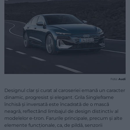
Foto:
Audi
Designul clar și curat al caroseriei emană un caracter
dinamic, progresist și elegant. Grila Singleframe
închisă și inversată este încadrată de o mască
neagră, reflectând limbajul de design distinctiv al
modelelor e-tron. Farurile principale, precum și alte
elemente funcționale, ca, de pildă, senzorii