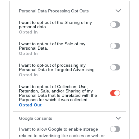
Please note that this website/app uses one or more Google
Personal Data Processing Opt Outs
services and may gather and store information including but
not limited to your visit or usage behaviour. You may click to
I want to opt-out of the Sharing of my
personal data.
grant or deny consent to Google and its third-party tags to
Opted In
use your data for below specified purposes in below Google
consent section.
I want to opt-out of the Sale of my
Personal Data.
Opted In
I want to opt-out of processing my
Personal Data for Targeted Advertising.
Opted In
I want to opt-out of Collection, Use,
Retention, Sale, and/or Sharing of my
Personal Data that Is Unrelated with the
Purposes for which it was collected.
Opted Out
Google consents
I want to allow Google to enable storage
related to advertising like cookies on web or