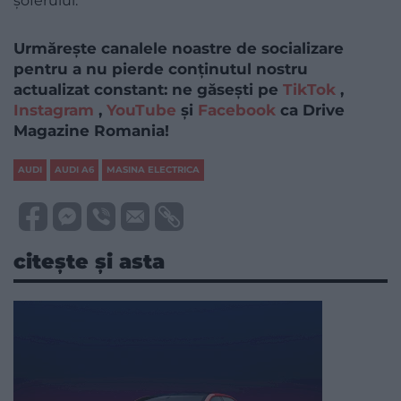
șoferului.
Urmărește canalele noastre de socializare
pentru a nu pierde conținutul nostru
actualizat constant: ne găsești pe
TikTok
,
Instagram
,
YouTube
și
Facebook
ca Drive
Magazine Romania!
AUDI
AUDI A6
MASINA ELECTRICA
citește și asta