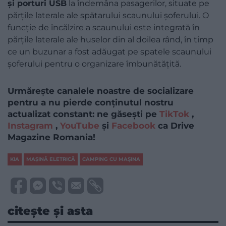
și porturi USB
la îndemâna pasagerilor, situate pe
părțile laterale ale spătarului scaunului șoferului. O
funcție de încălzire a scaunului este integrată în
părțile laterale ale huselor din al doilea rând, în timp
ce un buzunar a fost adăugat pe spatele scaunului
șoferului pentru o organizare îmbunătățită.
Urmărește canalele noastre de socializare
pentru a nu pierde conținutul nostru
actualizat constant: ne găsești pe
TikTok
,
Instagram
,
YouTube
și
Facebook
ca Drive
Magazine Romania!
KIA
MAȘINĂ ELETRICĂ
CAMPING CU MAȘINA
citește și asta