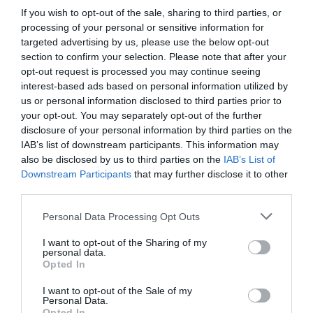
If you wish to opt-out of the sale, sharing to third parties, or
processing of your personal or sensitive information for
targeted advertising by us, please use the below opt-out
section to confirm your selection. Please note that after your
Foto:
Kia Motors
opt-out request is processed you may continue seeing
interest-based ads based on personal information utilized by
Toate versiunile Kia PV5 sunt alimentate cu o
us or personal information disclosed to third parties prior to
baterie NCM de 51,5 kWh sau 71,2 kWh. Aceasta
your opt-out. You may separately opt-out of the further
antrenează un motor situat frontal
de 160 CP (120
disclosure of your personal information by third parties on the
kW) care produce un cuplu de 250 Nm.
Modelul
IAB’s list of downstream participants. This information may
PV5 încorporează un sistem de baterii „cell-to-pack”,
also be disclosed by us to third parties on the
IAB’s List of
Downstream Participants
that may further disclose it to other
care elimină nevoia de module prin integrarea
third parties.
directă a celulelor în pachetul de baterii, rezultând o
eficiență energetică îmbunătățită. Când este
Please note that this website/app uses one or more Google
Personal Data Processing Opt Outs
echipat cu bateria de 71,2 kWh, modelul PV5
services and may gather and store information including but
Passenger
atinge o autonomie de până la 400
not limited to your visit or usage behaviour. You may click to
I want to opt-out of the Sharing of my
personal data.
grant or deny consent to Google and its third-party tags to
km
. Kia PV5 oferă un timp de încărcare rapidă de la
Opted In
use your data for below specified purposes in below Google
10% la 80% în 30 de minute.
consent section.
I want to opt-out of the Sale of my
Personal Data.
Opted In