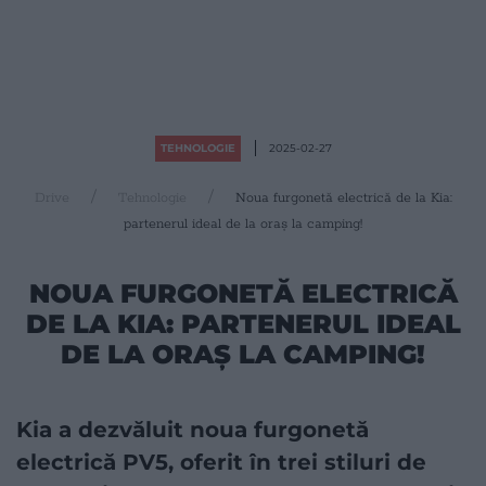
TEHNOLOGIE
2025-02-27
Drive
Tehnologie
Noua furgonetă electrică de la Kia:
partenerul ideal de la oraș la camping!
NOUA FURGONETĂ ELECTRICĂ
DE LA KIA: PARTENERUL IDEAL
DE LA ORAȘ LA CAMPING!
Kia a dezvăluit noua furgonetă
electrică PV5, oferit în trei stiluri de