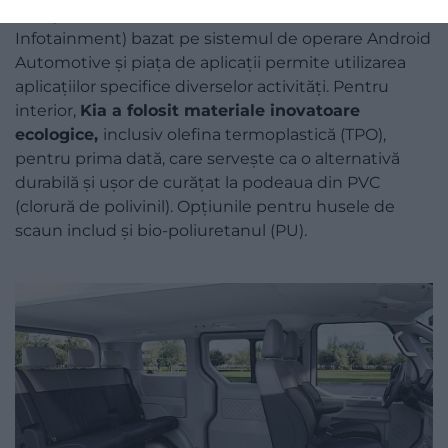
funcțiile vehiculului. Sistemul IVI (In-Vehicle
Infotainment) bazat pe sistemul de operare Android
Automotive și piața de aplicații permite utilizarea
aplicațiilor specifice diverselor activități. Pentru
interior,
Kia a folosit materiale inovatoare
ecologice,
inclusiv olefina termoplastică (TPO),
pentru prima dată, care servește ca o alternativă
durabilă și ușor de curățat la podeaua din PVC
(clorură de polivinil). Opțiunile pentru husele de
scaun includ și bio-poliuretanul (PU).