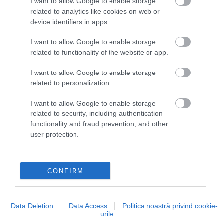
I want to allow Google to enable storage
related to analytics like cookies on web or
device identifiers in apps.
I want to allow Google to enable storage
related to functionality of the website or app.
I want to allow Google to enable storage
related to personalization.
I want to allow Google to enable storage
related to security, including authentication
functionality and fraud prevention, and other
user protection.
Foto:
Kia Motors
CONFIRM
Modelul PV5 dispune de un grup de instrumente
de 7 inci și un ecran pentru navigație de 12,9 inci,
precum și tehnologia Digital Key 2.0
Data Deletion
Data Access
Politica noastră privind cookie-
urile
(NFC+BLE+UWB) pentru acces îmbunătățit la