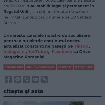
se aplică însă cetățenilor UE care, până la sfârșitul
anului 2020,
s-au stabilit legal și permanent în
Regatul Unit
și au obținut dreptul de ședere
nelimitat, cunoscut sub numele de EU Settled
Status.
Urmărește canalele noastre de socializare
pentru a nu pierde conținutul nostru
actualizat constant: ne găsești pe
TikTok
,
Instagram
,
YouTube
și
Facebook
ca Drive
Magazine Romania!
REGATUL UNIT
UNIUNEA EUROPEANĂ
AEROPORT
SFATURI UTILE
citește și asta