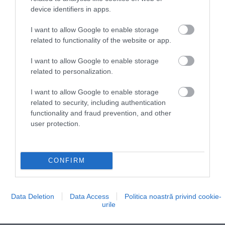
device identifiers in apps.
dețin o ETA valabilă.
Autorizația poate fi necesară
și în tranzit
, dacă, pe durata escalei, pasagerul trece
I want to allow Google to enable storage
prin controlul de frontieră britanic și i se verifică
related to functionality of the website or app.
pașaportul; în schimb, în unele situații de tranzit fără
trecere prin controlul pașapoartelor, aceasta nu este
I want to allow Google to enable storage
cerută. Autoritățile subliniază și faptul că ETA nu
related to personalization.
garantează intrarea pe teritoriul britanic: decizia
I want to allow Google to enable storage
finală este luată la frontieră de autoritățile Regatului
related to security, including authentication
Unit.
functionality and fraud prevention, and other
user protection.
CONFIRM
Data Deletion
Data Access
Politica noastră privind cookie-
urile