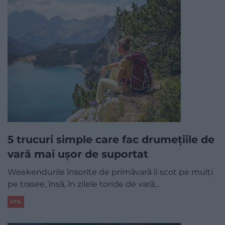
5 trucuri simple care fac drumețiile de
vară mai ușor de suportat
Weekendurile însorite de primăvară îi scot pe mulți
pe trasee, însă, în zilele toride de vară…
UTIL