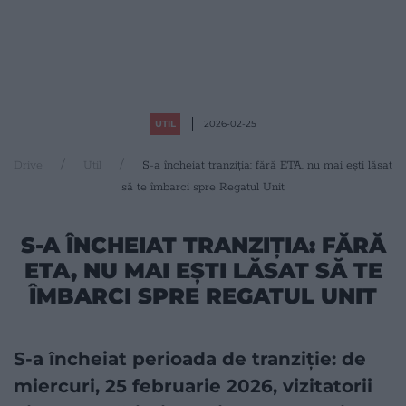
UTIL
2026-02-25
Drive
Util
S-a încheiat tranziția: fără ETA, nu mai ești lăsat
să te îmbarci spre Regatul Unit
S-A ÎNCHEIAT TRANZIȚIA: FĂRĂ
ETA, NU MAI EȘTI LĂSAT SĂ TE
ÎMBARCI SPRE REGATUL UNIT
S-a încheiat perioada de tranziție: de
miercuri, 25 februarie 2026, vizitatorii