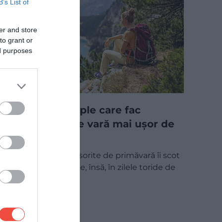
B’s List of
er and store
to grant or
ed purposes
5 trucuri simple care fac
drumețiile de vară mai ușor de
suportat
Weekendurile însorite de primăvară îi scot
pe mulți pe trasee, însă, în zilele toride de
vară…
UTIL