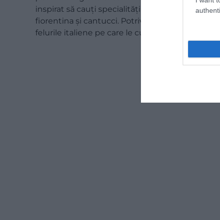
inspirat să cauți specialități locale. Napoli este
authenti
fiorentina și cantucci. Potrivit localnicilor, mul
felurile italiene pe care le cunosc deja de acasă.