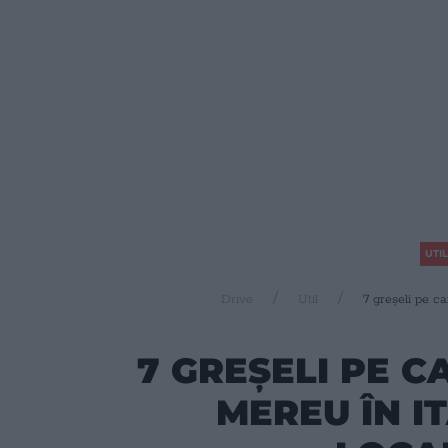
UTIL
Drive
Util
7 greșeli pe car
7 GREȘELI PE CA
MEREU ÎN IT