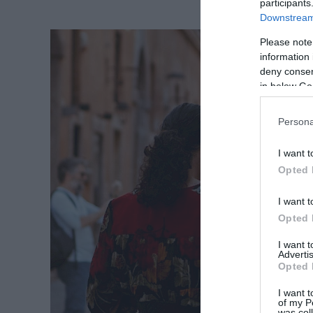
participants
Downstream 
Please note
information 
deny consent
in below Go
Persona
I want t
Opted 
I want t
Opted 
I want 
Advertis
Opted 
I want t
of my P
was col