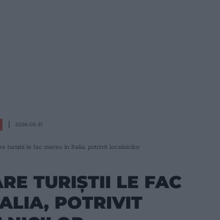
2026-05-31
e turiștii le fac mereu în Italia, potrivit localnicilor
RE TURIȘTII LE FAC
ALIA, POTRIVIT