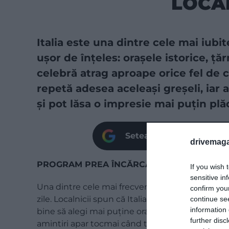
LOCA
Italia este una dintre cele mai iubit
ușor de înțeles: orașele istorice, ț
celebră atrag aproape orice fel de că
repetă adesea aceleași greșeli, iar
și pot lăsa o impresie mai puțin plă
Setează site-ul nostru c
drivemaga
PROGRAM PREA ÎNCĂRCAT ȘI VIZITE PE FU
If you wish 
sensitive in
Una dintre cele mai frecvente greșeli este dori
confirm you
zile. Localnicii spun că Italia nu poate fi desco
continue se
information 
bine să alegi mai puține orașe și să lași timp p
further disc
amintiri apar tocmai când te abați de la traseu și 