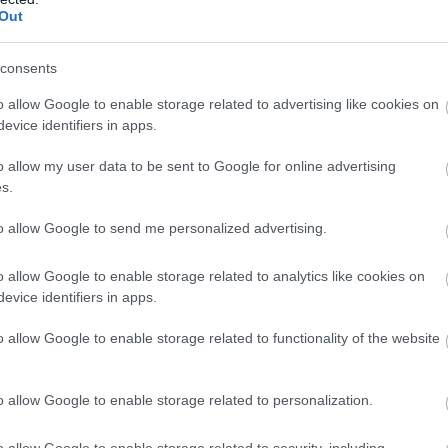
Out
consents
o allow Google to enable storage related to advertising like cookies on
evice identifiers in apps.
Foto:
Alessia Cocconi/Unsplash
o allow my user data to be sent to Google for online advertising
s.
ȚE
to allow Google to send me personalized advertising.
tatori. Specialista în limbi străine Martina Carucci
 într-un magazin sau într-un restaurant fără să saluți.
o allow Google to enable storage related to analytics like cookies on
în interacțiunile cu persoane necunoscute sunt mai
evice identifiers in apps.
asera sau arrivederci. Italienii apreciază, de regulă,
imple în limba lor.
o allow Google to enable storage related to functionality of the website
o allow Google to enable storage related to personalization.
taliei au atras atenția că gastronomia italiană este
 un preparat tipic roman, așa că, în Veneția, este mai
o allow Google to enable storage related to security, including