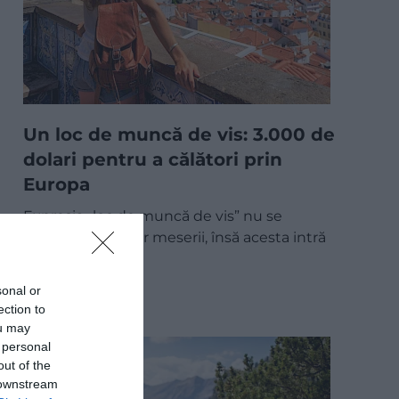
Un loc de muncă de vis: 3.000 de
dolari pentru a călători prin
Europa
Expresia „loc de muncă de vis” nu se
potrivește multor meserii, însă acesta intră
fără îndoială în…
sonal or
UTIL
ection to
ou may
 personal
out of the
 downstream