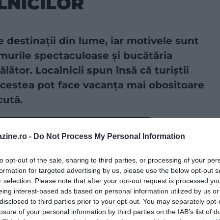
LNICILOR
e destinații din lume, iar motivele sunt
ărmurile spectaculoase și bucătăria
lător. Localnicii spun însă că turiștii
 acestea pot face vacanța mai obositoare
cută.
a sursă preferată în Căutarea Google!
zine.ro -
Do Not Process My Personal Information
GĂ
to opt-out of the sale, sharing to third parties, or processing of your per
formation for targeted advertising by us, please use the below opt-out s
nța de a înghesui prea multe obiective în doar câteva
r selection. Please note that after your opt-out request is processed y
perită cu adevărat într-o singură vacanță, așa că este mai
eing interest-based ads based on personal information utilized by us or
disclosed to third parties prior to your opt-out. You may separately opt-
entru plimbări neplanificate. Uneori, cele mai frumoase
losure of your personal information by third parties on the IAB’s list of
te pierzi pe străzi fără o țintă clară.