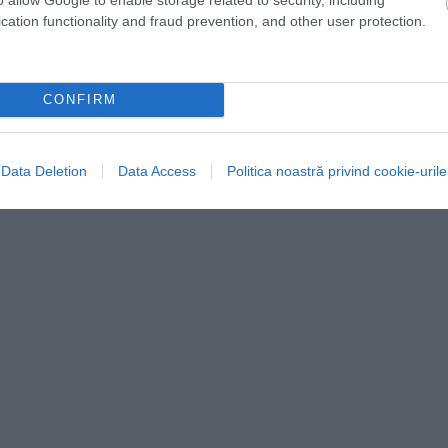
 faimos pentru pizza, iar Florența pentru bistecca alla
cation functionality and fraud prevention, and other user protection.
ți turiști greșesc atunci când caută peste tot doar
CONFIRM
Data Deletion
Data Access
Politica noastră privind cookie-urile