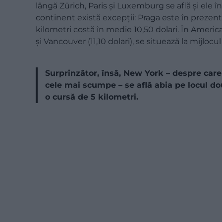
lângă Zürich, Paris și Luxemburg se află și ele în 
continent există excepții: Praga este în prezent
kilometri costă în medie 10,50 dolari. În Americ
și Vancouver (11,10 dolari), se situează la mijloc
Surprinzător, însă, New York – despre car
cele mai scumpe – se află abia pe locul do
o cursă de 5 kilometri.