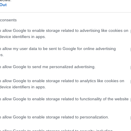
Out
consents
o allow Google to enable storage related to advertising like cookies on
evice identifiers in apps.
o allow my user data to be sent to Google for online advertising
s.
Foto:
Shutterstock
to allow Google to send me personalized advertising.
ia,
unde o cursă de numai 5 kilometri costă în
cel mai scump loc din lume din punctul de vedere al
o allow Google to enable storage related to analytics like cookies on
flă Cairo, în Egipt, unde aceeași distanță poate fi parcursă
evice identifiers in apps.
 sunt deosebit de prietenoase cu portofelul. La Delhi o
o allow Google to enable storage related to functionality of the website
0 dolari, iar la Bengaluru aproximativ 2,90 dolari, astfel
i, respectiv, șase în topul celor mai ieftine orașe din
o allow Google to enable storage related to personalization.
o allow Google to enable storage related to security, including