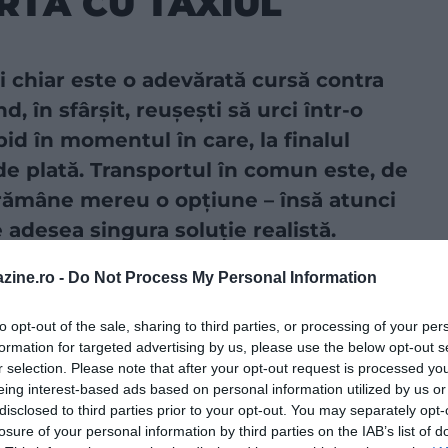
RTĂ CU TAXIUL
 chiar este o adevărată cursă contra
, în sfârșit, reușești să urci într-o
id în momentul în care, la finalul
de plată. Transportul în comun este, de
s rămâne mereu o opțiune – însă atunci
 adesea singura soluție realistă.
zine.ro -
Do Not Process My Personal Information
a sursă preferată în Căutarea Google!
to opt-out of the sale, sharing to third parties, or processing of your per
formation for targeted advertising by us, please use the below opt-out s
e afli și cât ajungi să plătești pentru o cursă scurtă –
r selection. Please note that after your opt-out request is processed y
așe. Potrivit studiului Deutsche Bank „Mapping the
eing interest-based ads based on personal information utilized by us or
le aceleiași curse de 5 kilometri
cu taxiul în diferite
disclosed to third parties prior to your opt-out. You may separately opt-
 pe lângă tarifele locale, atât prețurile taxiurilor clasice
losure of your personal information by third parties on the IAB’s list of
ndate prin aplicații.
Rezultatul este clar
: diferențele