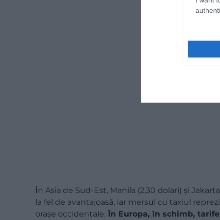
authenti
În Asia de Sud-Est, Manila (2,30 dolari) și Jakart
la fel de avantajoasă, iar mersul cu taxiul repr
orașe occidentale.
În Europa, în schimb, tarife