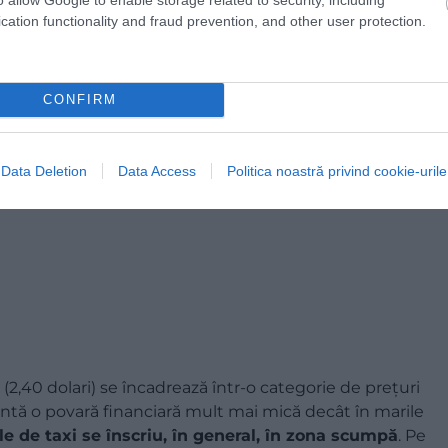
cation functionality and fraud prevention, and other user protection.
CONFIRM
Data Deletion
Data Access
Politica noastră privind cookie-urile
a (2,40 dolari) se încadrează într-o categorie de prețuri
ezintă o povară financiară mult mai mică decât în marile
le de taxi se înscriu, în general, în zona scumpă
. Pe