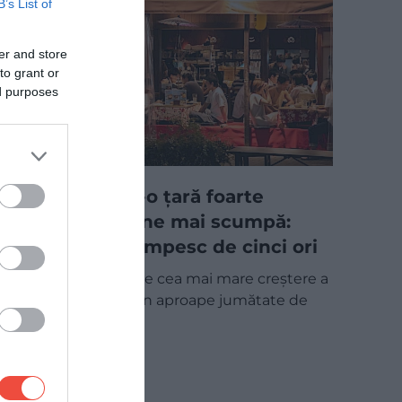
B’s List of
er and store
to grant or
ed purposes
Vacanța într-o țară foarte
căutată devine mai scumpă:
vizele se scumpesc de cinci ori
Japonia introduce cea mai mare creștere a
taxelor de viză din aproape jumătate de
secol: pentru…
UTIL