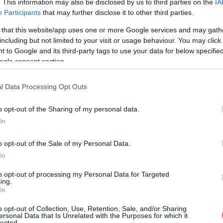
. This information may also be disclosed by us to third parties on the
IA
ste aceeași, însă în unele locuri costă aproape nimic,
Participants
that may further disclose it to other third parties.
 that this website/app uses one or more Google services and may gath
including but not limited to your visit or usage behaviour. You may click 
 to Google and its third-party tags to use your data for below specifi
ogle consent section.
l Data Processing Opt Outs
o opt-out of the Sharing of my personal data.
In
o opt-out of the Sale of my Personal Data.
In
to opt-out of processing my Personal Data for Targeted
ing.
In
o opt-out of Collection, Use, Retention, Sale, and/or Sharing
ersonal Data that Is Unrelated with the Purposes for which it
lected.