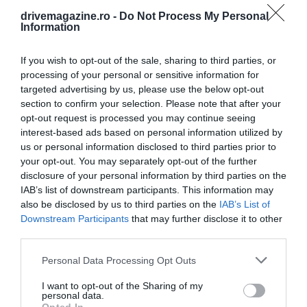
drivemagazine.ro -
Do Not Process My Personal
Information
Foto:
Shutterstock
If you wish to opt-out of the sale, sharing to third parties, or
Compania aeriană ultra-low cost, care operează o
processing of your personal or sensitive information for
flotă de 224 de aeronave Airbus A320 şi A321, a
targeted advertising by us, please use the below opt-out
introdus opţiunile de plată Apple Pay şi Google Pay
section to confirm your selection. Please note that after your
opt-out request is processed you may continue seeing
în aplicaţia sa oficială şi
a început să accepte
interest-based ads based on personal information utilized by
cardurile Revolut pentru achiziţiile efectuate la
us or personal information disclosed to third parties prior to
bord.
De asemenea, Wizz Air va pune la dispoziţia
your opt-out. You may separately opt-out of the further
pasagerilor săi în acest sezon
peste 28 de milioane
disclosure of your personal information by third parties on the
de locuri în întreaga reţea
, cea mai mare ofertă din
IAB’s list of downstream participants. This information may
punctul de vedere al capacităţii pe timp de iarnă de
also be disclosed by us to third parties on the
IAB’s List of
la începutul operaţiunilor sale, deservind Europa,
Downstream Participants
that may further disclose it to other
third parties.
Africa de Nord, Orientul Mijlociu şi Asia Centrală.
Please note that this website/app uses one or more Google
Personal Data Processing Opt Outs
services and may gather and store information including but
not limited to your visit or usage behaviour. You may click to
I want to opt-out of the Sharing of my
personal data.
grant or deny consent to Google and its third-party tags to