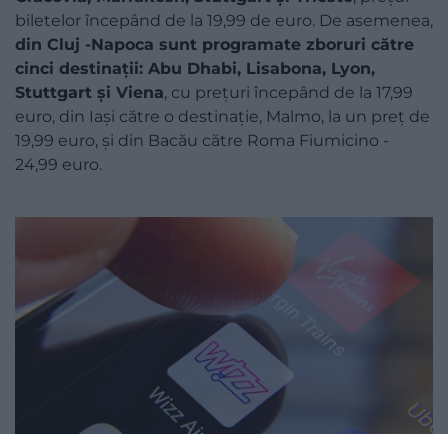
biletelor începând de la 19,99 de euro. De asemenea,
din Cluj -Napoca sunt programate zboruri către
cinci destinaţii: Abu Dhabi, Lisabona, Lyon,
Stuttgart şi Viena
, cu preţuri începând de la 17,99
euro, din Iaşi către o destinaţie, Malmo, la un preţ de
19,99 euro, şi din Bacău către Roma Fiumicino -
24,99 euro.