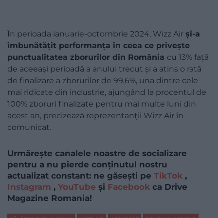
În perioada ianuarie-octombrie 2024, Wizz Air
şi-a
îmbunătăţit performanţa în ceea ce priveşte
punctualitatea zborurilor din România
cu 13% faţă
de aceeaşi perioadă a anului trecut şi a atins o rată
de finalizare a zborurilor de 99,6%, una dintre cele
mai ridicate din industrie, ajungând la procentul de
100% zboruri finalizate pentru mai multe luni din
acest an, precizează reprezentanţii Wizz Air în
comunicat.
Urmărește canalele noastre de socializare
pentru a nu pierde conținutul nostru
actualizat constant: ne găsești pe
TikTok
,
Instagram
,
YouTube
și
Facebook
ca Drive
Magazine Romania!