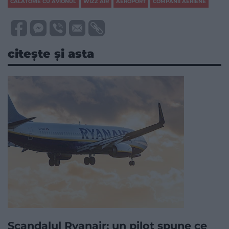
CĂLĂTORIE CU AVIONUL
WIZZ AIR
AEROPORT
COMPANII AERIENE
citește și asta
Scandalul Ryanair: un pilot spune ce