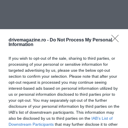
drivemagazine.ro -
Do Not Process My Personal
Information
If you wish to opt-out of the sale, sharing to third parties, or
processing of your personal or sensitive information for
targeted advertising by us, please use the below opt-out
section to confirm your selection. Please note that after your
opt-out request is processed you may continue seeing
interest-based ads based on personal information utilized by
Cei mai afectați sunt piețele și aeroporturile
us or personal information disclosed to third parties prior to
regionale.
La Santiago de Compostela, Ryanair își
your opt-out. You may separately opt-out of the further
reduce programul cu 38 %
și închide baza de două
disclosure of your personal information by third parties on the
aeronave; la Zaragoza, tăierea ajunge la 45 %.
IAB’s list of downstream participants. This information may
also be disclosed by us to third parties on the
IAB’s List of
Zborurile spre/dinspre Tenerife Nord sunt retrase
Downstream Participants
that may further disclose it to other
complet, iar din ianuarie 2025 compania renunță și