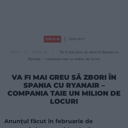
CHECK-IN
2025-09-17
Drive
Check-in
Va fi mai greu să zbori în Spania cu
Ryanair – compania taie un milion de locuri
VA FI MAI GREU SĂ ZBORI ÎN
SPANIA CU RYANAIR –
COMPANIA TAIE UN MILION DE
LOCURI
Anunțul făcut în februarie de