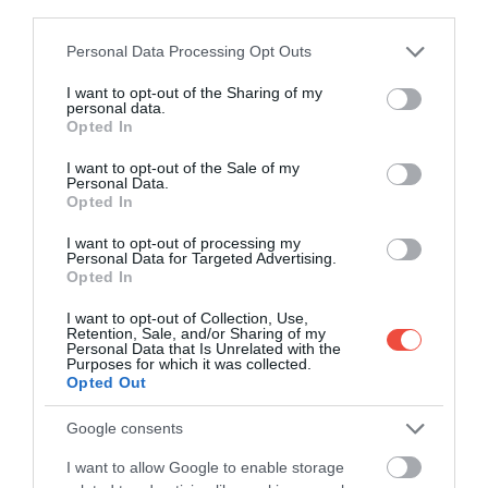
third parties.
la rutele de pe aeroportul din Vigo. Bazele de la
Valladolid și Jerez rămân închise întregul sezon. În
Please note that this website/app uses one or more Google
Personal Data Processing Opt Outs
contrapondere, marile huburi – Madrid și Barcelona
services and may gather and store information including but
not limited to your visit or usage behaviour. You may click to
I want to opt-out of the Sharing of my
– rămân ancore în planurile legate de creșterea
personal data.
grant or deny consent to Google and its third-party tags to
turismului. Efectele trec dincolo de orare. Potrivit
Opted In
use your data for below specified purposes in below Google
Euronews, turismul aduce anual circa 28 miliarde de
consent section.
I want to opt-out of the Sale of my
euro în PIB-ul Spaniei, astfel că reculul pe
Personal Data.
aeroporturile regionale riscă să lovească nu doar în
Opted In
sectorul călătoriilor, ci și în investițiile locale și în
I want to opt-out of processing my
locuri de muncă. Ryanair spune că
locurile tăiate
Personal Data for Targeted Advertising.
Opted In
vor fi redirecționate către alte piețe europene
,
unde infrastructura aeroportuară ar fi mai
I want to opt-out of Collection, Use,
„prietenoasă” cu operatorii.
Retention, Sale, and/or Sharing of my
Personal Data that Is Unrelated with the
Purposes for which it was collected.
Opted Out
Google consents
Important!
O regulă puțin cunoscută la
I want to allow Google to enable storage
Ryanair îți poate da peste cap toată călătoria