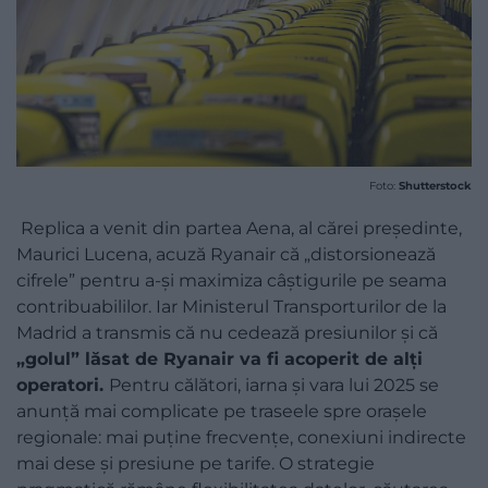
Foto:
Shutterstock
Replica a venit din partea Aena, al cărei președinte,
Maurici Lucena, acuză Ryanair că „distorsionează
cifrele” pentru a-și maximiza câștigurile pe seama
contribuabililor. Iar Ministerul Transporturilor de la
Madrid a transmis că nu cedează presiunilor și că
„golul” lăsat de Ryanair va fi acoperit de alți
operatori.
Pentru călători, iarna și vara lui 2025 se
anunță mai complicate pe traseele spre orașele
regionale: mai puține frecvențe, conexiuni indirecte
mai dese și presiune pe tarife. O strategie