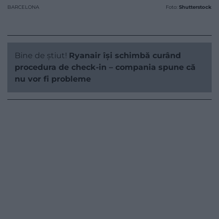
BARCELONA
Foto:
Shutterstock
Bine de știut!
Ryanair își schimbă curând
procedura de check-in – compania spune că
nu vor fi probleme