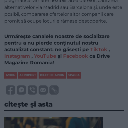
pragmatică rămâne flexibilitatea datelor, căutarea
alternativelor via Madrid sau Barcelona și, unde este
posibil, compararea ofertelor altor companii care
promit să ocupe locurile rămase descoperite.
Urmărește canalele noastre de socializare
pentru a nu pierde conținutul nostru
actualizat constant: ne găsești pe
TikTok
,
Instagram
,
YouTube
și
Facebook
ca Drive
Magazine Romania!
AVION
AEROPORT
BILET DE AVION
SPANIA
citește și asta