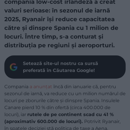
compania low-cost irlandeză a creat
valuri serioase: în sezonul de iarnă
2025, Ryanair își reduce capacitatea
către și dinspre Spania cu 1 milion de
locuri. Între timp, s-a conturat și
distribuția pe regiuni și aeroporturi.
Setează site-ul nostru ca sursă
preferată în Căutarea Google!
Compania
a anunțat
încă din ianuarie că, pentru
sezonul de iarnă, va reduce cu un milion numărul de
locuri pe zborurile către și dinspre Spania. Insulele
Canare pierd 10 % din ofertă (circa 400.000 de
locuri), iar
rutele de pe continent scad cu 41 %
(aproximativ 600.000 de locuri).
Potrivit Ryanair,
în spatele deciziei stă politica de taxe a Aena,