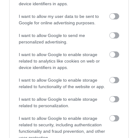
lucrurile înainte de verificare. Au fost instalate și
device identifiers in apps.
stații de lucru moderne, iar activitatea personalului
este sprijinită de un design ergonomic și de un
I want to allow my user data to be sent to
Google for online advertising purposes.
sistem automat de returnare a tăvilor. În total, opt
astfel de unități au fost puse în funcțiune, cu scopul
I want to allow Google to send me
de a grăbi trecerea prin controlul de securitate.
personalized advertising.
I want to allow Google to enable storage
related to analytics like cookies on web or
device identifiers in apps.
Interesant!
Cel mai aglomerat aeroport
internațional din lume se va închide definitiv:
I want to allow Google to enable storage
a fost deschis în 1960
related to functionality of the website or app.
I want to allow Google to enable storage
related to personalization.
I want to allow Google to enable storage
related to security, including authentication
functionality and fraud prevention, and other
user protection.