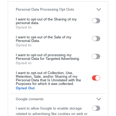
Please note that this website/app uses one or more Google
Personal Data Processing Opt Outs
services and may gather and store information including but
not limited to your visit or usage behaviour. You may click to
I want to opt-out of the Sharing of my
personal data.
grant or deny consent to Google and its third-party tags to
Opted In
use your data for below specified purposes in below Google
consent section.
I want to opt-out of the Sale of my
Personal Data.
Opted In
I want to opt-out of processing my
Personal Data for Targeted Advertising.
Opted In
I want to opt-out of Collection, Use,
Retention, Sale, and/or Sharing of my
Personal Data that Is Unrelated with the
Purposes for which it was collected.
Opted Out
În centrul lucrărilor s-au aflat punctele de control de
securitate, complet regândite. Înaintea zonelor de
Google consents
scanare au fost amenajate zone dedicate de
I want to allow Google to enable storage
pregătire, unde pasagerii își pot organiza mai ușor
related to advertising like cookies on web or