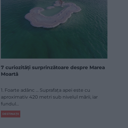
7 curiozități surprinzătoare despre Marea
Moartă
1. Foarte adânc … Suprafața apei este cu
aproximativ 420 metri sub nivelul mării, iar
fundul…
DESTINAȚII