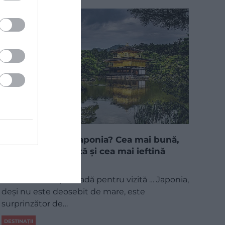
Când să vizităm Japonia? Cea mai bună,
cea mai nepotrivită și cea mai ieftină
perioadă!
Cea mai bună perioadă pentru vizită … Japonia,
deși nu este deosebit de mare, este
surprinzător de…
DESTINAȚII