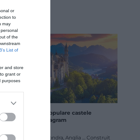
sonal or
ection to
ou may
 personal
out of the
 downstream
B’s List of
er and store
to grant or
ed purposes
Top 10 cele mai populare castele
europene pe Instagram
​1. Turnul Londrei - Londra, Anglia … Construit