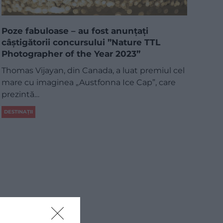
Poze fabuloase – au fost anunțați
câștigătorii concursului ”Nature TTL
Photographer of the Year 2023”
Thomas Vijayan, din Canada, a luat premiul cel
mare cu imaginea „Austfonna Ice Cap”, care
prezintă…
DESTINAȚII