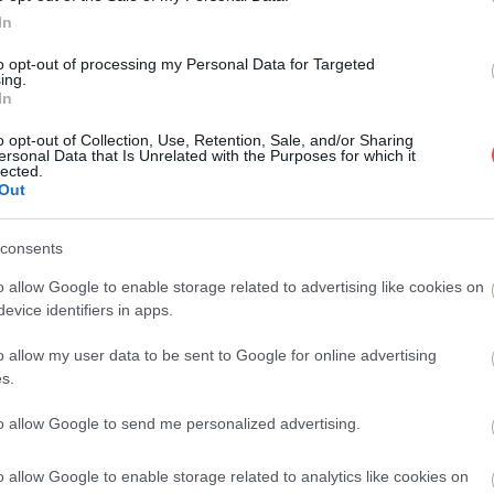
In
​1. Alicante, Spania – în medie 349 de ore de
to opt-out of processing my Personal Data for Targeted
ing.
soare pe lună … Alicante, cunoscut pentru
In
litoralul…
o opt-out of Collection, Use, Retention, Sale, and/or Sharing
DESTINAȚII
ersonal Data that Is Unrelated with the Purposes for which it
lected.
Out
consents
o allow Google to enable storage related to advertising like cookies on
evice identifiers in apps.
o allow my user data to be sent to Google for online advertising
s.
to allow Google to send me personalized advertising.
o allow Google to enable storage related to analytics like cookies on