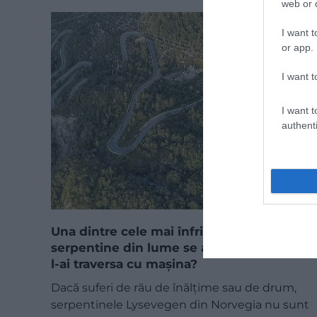
web or d
I want t
or app.
I want t
I want t
authenti
Una dintre cele mai înfricoșătoare
serpentine din lume se află în Norvegia –
l-ai traversa cu mașina?
Dacă suferi de rău de înălțime sau de drum,
serpentinele Lysevegen din Norvegia nu sunt