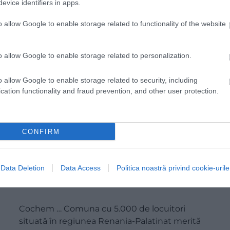
evice identifiers in apps.
o allow Google to enable storage related to functionality of the website
o allow Google to enable storage related to personalization.
o allow Google to enable storage related to security, including
cation functionality and fraud prevention, and other user protection.
CONFIRM
Mici orașe germane pentru weekend-uri
Data Deletion
Data Access
Politica noastră privind cookie-urile
romantice!
Cochem … Comuna cu 5.000 de locuitori
situată în regiunea Renania-Palatinat merită