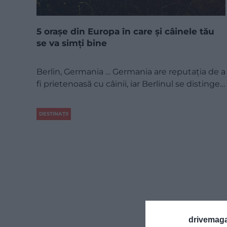
5 orașe din Europa în care și câinele tău
se va simți bine
Berlin, Germania … Germania are reputația de a
fi prietenoasă cu câinii, iar Berlinul se distinge…
DESTINAȚII
drivemaga