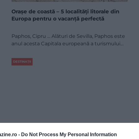
Orașe de coastă – 5 localități litorale din
Europa pentru o vacanță perfectă
Paphos, Cipru … Alături de Sevilla, Paphos este
anul acesta Capitala europeană a turismului…
DESTINAȚII
zine.ro -
Do Not Process My Personal Information