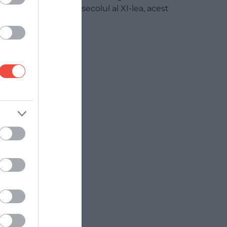
pe malul Tamisei în secolul al XI-lea, acest
castel…
DESTINAȚII