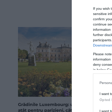
If you wish 
sensitive in
confirm you
continue se
information 
further disc
participants
Downstream 
Please note
information 
deny consent
in below Go
Persona
I want t
Opted 
Grădinile Luxembourg: un loc de relaxare
atât pentru parizieni, cât şi pentru turiştii
I want t