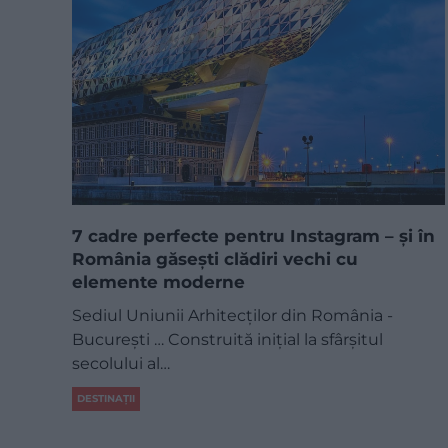
7 cadre perfecte pentru Instagram – și în
România găsești clădiri vechi cu
elemente moderne
Sediul Uniunii Arhitecților din România -
București … Construită inițial la sfârșitul
secolului al…
DESTINAȚII