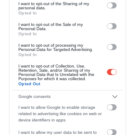
5 minute de muzică clasică în spații
not limited to your visit or usage behaviour. You may click to
I want to opt-out of the Sharing of my
neconvenționale
personal data.
grant or deny consent to Google and its third-party tags to
Opted In
use your data for below specified purposes in below Google
Hipermarketuri, mall-uri, librării, muzee, sedii de
consent section.
I want to opt-out of the Sale of my
firme: sunt spațiile neconvenționale unde marea…
Personal Data.
Opted In
INTERN
I want to opt-out of processing my
Personal Data for Targeted Advertising.
Opted In
I want to opt-out of Collection, Use,
Retention, Sale, and/or Sharing of my
Personal Data that Is Unrelated with the
Purposes for which it was collected.
Opted Out
Google consents
I want to allow Google to enable storage
related to advertising like cookies on web or
device identifiers in apps.
I want to allow my user data to be sent to