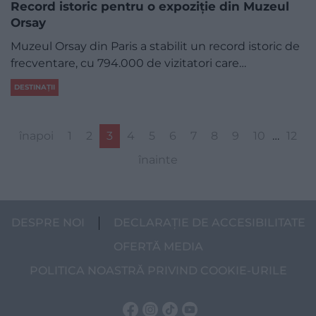
​Record istoric pentru o expoziţie din Muzeul
Orsay
Muzeul Orsay din Paris a stabilit un record istoric de
frecventare, cu 794.000 de vizitatori care…
DESTINAȚII
înapoi
1
2
3
4
5
6
7
8
9
10
…
12
înainte
DESPRE NOI
DECLARAȚIE DE ACCESIBILITATE
OFERTĂ MEDIA
POLITICA NOASTRĂ PRIVIND COOKIE-URILE