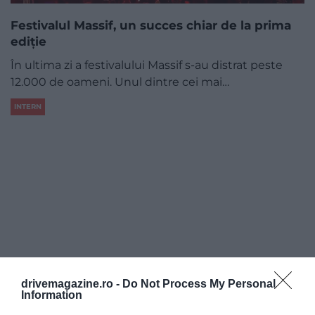
Festivalul Massif, un succes chiar de la prima
ediție
În ultima zi a festivalului Massif s-au distrat peste
12.000 de oameni. Unul dintre cei mai…
INTERN
drivemagazine.ro -
Do Not Process My Personal
Information