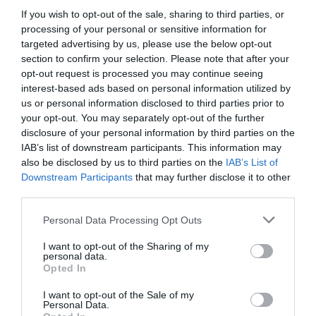
If you wish to opt-out of the sale, sharing to third parties, or
processing of your personal or sensitive information for
targeted advertising by us, please use the below opt-out
section to confirm your selection. Please note that after your
opt-out request is processed you may continue seeing
interest-based ads based on personal information utilized by
us or personal information disclosed to third parties prior to
your opt-out. You may separately opt-out of the further
disclosure of your personal information by third parties on the
IAB’s list of downstream participants. This information may
also be disclosed by us to third parties on the
IAB’s List of
Downstream Participants
that may further disclose it to other
third parties.
Please note that this website/app uses one or more Google
Personal Data Processing Opt Outs
services and may gather and store information including but
not limited to your visit or usage behaviour. You may click to
I want to opt-out of the Sharing of my
personal data.
grant or deny consent to Google and its third-party tags to
Opted In
use your data for below specified purposes in below Google
UNTOLD a fost ales în top 10 cele mai mari
consent section.
I want to opt-out of the Sale of my
festivaluri din lume!
Personal Data.