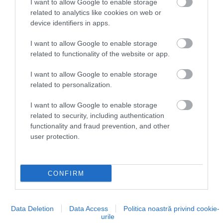
I want to allow Google to enable storage
related to analytics like cookies on web or
device identifiers in apps.
I want to allow Google to enable storage
related to functionality of the website or app.
I want to allow Google to enable storage
related to personalization.
I want to allow Google to enable storage
related to security, including authentication
functionality and fraud prevention, and other
user protection.
Electric Castle anunță primele noutăți pentru
ediția din 2023
CONFIRM
10.000 de participanți și-au achiziționat deja
abonamentele pentru 2023 chiar la finalul ediției…
Data Deletion
Data Access
Politica noastră privind cookie-
urile
INTERN