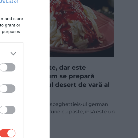
B’s List of
er and store
to grant or
ed purposes
Pare spaghete, dar este
înghețată: cum se prepară
spectaculosul desert de vară al
germanilor
La prima vedere, spaghettieis-ul german
poate părea o farfurie cu paste, însă este un
desert jucăuș…
GASTRONOMIE