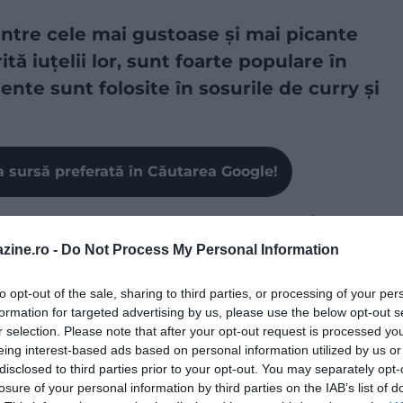
intre cele mai gustoase și mai picante
tă iuțelii lor, sunt foarte populare în
nte sunt folosite în sosurile de curry și
a sursă preferată în Căutarea Google!
a de Sud-Est este curry-ul thailandez, care
vine în
iferite.
Curry-ul roșu este puternic și corpolent, în
zine.ro -
Do Not Process My Personal Information
fin. Totuși, ambele sunt greu de reprodus acasă, chiar
rată de noi în casă.
to opt-out of the sale, sharing to third parties, or processing of your per
formation for targeted advertising by us, please use the below opt-out s
ește chili verde, busuioc, coriandru și suc de lime.
r selection. Please note that after your opt-out request is processed y
cu foarte mult turmeric. La noi, în Europa, este cel mai
eing interest-based ads based on personal information utilized by us or
disclosed to third parties prior to your opt-out. You may separately opt-
losure of your personal information by third parties on the IAB’s list of
un ingredient esențial este utilizarea a 20 de ardei chili,