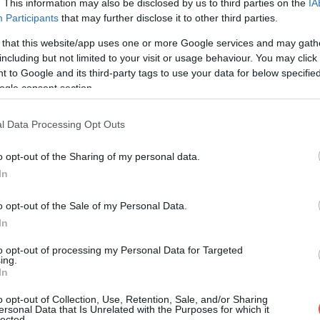
. This information may also be disclosed by us to third parties on the
IA
nga, roiniță, chimen, coriandru, piper verde, sare,
Participants
that may further disclose it to other third parties.
 that this website/app uses one or more Google services and may gath
including but not limited to your visit or usage behaviour. You may click 
 to Google and its third-party tags to use your data for below specifi
ogle consent section.
l Data Processing Opt Outs
o opt-out of the Sharing of my personal data.
In
o opt-out of the Sale of my Personal Data.
In
to opt-out of processing my Personal Data for Targeted
ing.
In
o opt-out of Collection, Use, Retention, Sale, and/or Sharing
ersonal Data that Is Unrelated with the Purposes for which it
lected.