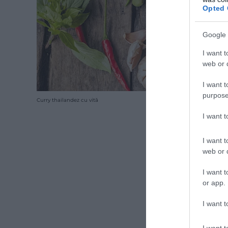
Opted 
Google 
I want t
web or d
I want t
purpose
Curry thailandez cu vită
I want 
I want t
web or d
I want t
or app.
I want t
I want t