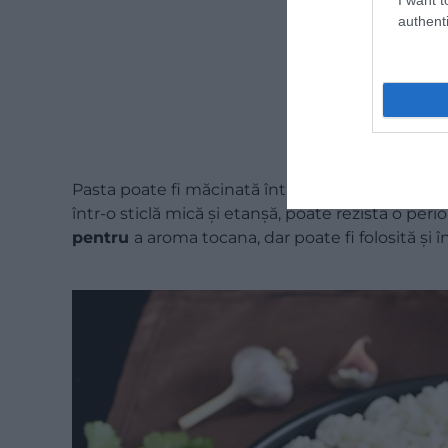
authenti
Pasta poate fi măcinată într-un mojar sau cu aju
într-o sticlă mică și etanșă, poate rezista o per
pentru
a aroma tocana, dar poate fi folosită și