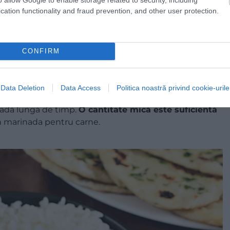
cation functionality and fraud prevention, and other user protection.
CONFIRM
Data Deletion
Data Access
Politica noastră privind cookie-urile
torul unui robot de bucătărie și, dacă este păstrată
ioadă lungă de timp.
O cantitate mică este suficientă
 în marinada pentru carne.