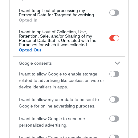
Drăgășani, cabernet sauvignon, syrah, merlot şi
pinot noir. Cea mai cunoscută cramă din regiune
I want to opt-out of processing my
Personal Data for Targeted Advertising.
este DOMENIUL PRINCE ŞTIRBEY, vinul lor de top
Opted In
fiind Genius Loci, un cuvee care provine din struguri
de Novac și Negru de Drăgășani dintr-o mică
I want to opt-out of Collection, Use,
Retention, Sale, and/or Sharing of my
parcelă plantată după „metoda tradiţională” pe araci,
Personal Data that Is Unrelated with the
Purposes for which it was collected.
în amestec. Cu ocazia unei vizite aici vom degusta
Opted Out
vinuri roşii şi roze, dar şi şampanii. Putem opta și
pentru vizite ghidate în vie și în cramă, înconjuraţi
Google consents
de un peisaj fermecător.
I want to allow Google to enable storage
related to advertising like cookies on web or
Tot în zonă se află şi AVINCIS, care oferă şi cazare
device identifiers in apps.
într-o casă de oaspeţi impozantă. La Vila Dobrușa
puteţi rezerva un sejur turistic cu mese incluse,
I want to allow my user data to be sent to
degustări de vinuri, vizitarea cramei și plimbări în vie.
Google for online advertising purposes.
Locul, cu atmosfera sa inovatoare bazată pe tradiţie
I want to allow Google to send me
ar putea fi simbolul noii ere din cultura de vinuri a
personalized advertising.
României.
I want to allow Google to enable storage