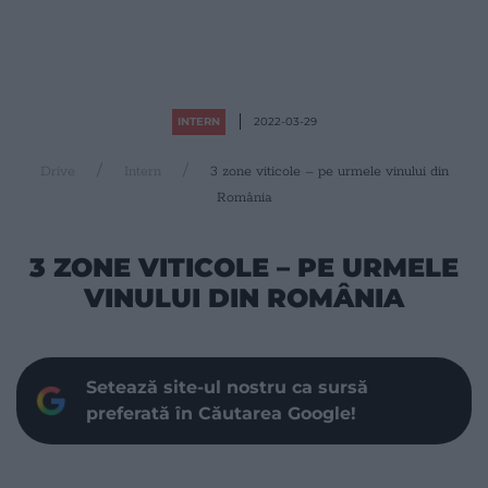
INTERN
2022-03-29
Drive
Intern
3 zone viticole – pe urmele vinului din
România
3 ZONE VITICOLE – PE URMELE
VINULUI DIN ROMÂNIA
Setează site-ul nostru ca sursă
preferată în Căutarea Google!