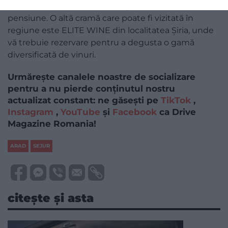
producătorii. Crama dispune și de restaurant sau
pensiune. O altă cramă care poate fi vizitată în
regiune este ELITE WINE din localitatea Şiria, unde
vă trebuie rezervare pentru a degusta o gamă
diversificată de vinuri.
Urmărește canalele noastre de socializare
pentru a nu pierde conținutul nostru
actualizat constant: ne găsești pe
TikTok
,
Instagram
,
YouTube
și
Facebook
ca Drive
Magazine Romania!
ARAD
SEJUR
citește și asta