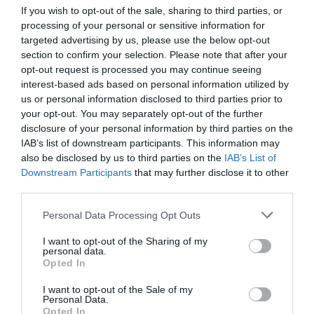
personalizate de picnic. Și renumita cramă
If you wish to opt-out of the sale, sharing to third parties, or
BASILESCU din Urlaţi organizează degustări de
processing of your personal or sensitive information for
vinuri pentru grupuri de 10-18 persoane, iar dacă am
targeted advertising by us, please use the below opt-out
ajuns în localitate, merită să vizităm și Conacul Bellu,
section to confirm your selection. Please note that after your
opt-out request is processed you may continue seeing
transformat în muzeu. La doar 100 de km de
interest-based ads based on personal information utilized by
București, crama LACERTA din Finţeşti, cu clădirile
us or personal information disclosed to third parties prior to
sale impozante, este potrivită nu doar pentru
your opt-out. You may separately opt-out of the further
degustări, dar și pentru team buildinguri sau alte
disclosure of your personal information by third parties on the
tipuri de evenimente.
IAB’s list of downstream participants. This information may
also be disclosed by us to third parties on the
IAB’s List of
DRĂGĂŞANI
Downstream Participants
that may further disclose it to other
third parties.
Regiunea oltenească se află la est de râul Olt şi la
Please note that this website/app uses one or more Google
Personal Data Processing Opt Outs
nord de Dunăre, între orașele Râmnicu Vâlcea şi
services and may gather and store information including but
Craiova. Cu o istorie de 2.000 de ani, în zilele noastre
not limited to your visit or usage behaviour. You may click to
I want to opt-out of the Sharing of my
soiurile cultivate aici sunt fetească albă, fetească
personal data.
grant or deny consent to Google and its third-party tags to
Opted In
regală, riesling italian, pinot gris, chardonnay,
use your data for below specified purposes in below Google
sauvignon blanc, crâmpoşia, muscat ottonel,
consent section.
I want to opt-out of the Sale of my
Personal Data.
tămâioasă românească precum şi Novac, Negru de
Opted In