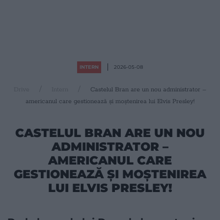
INTERN
2026-05-08
Drive
Intern
Castelul Bran are un nou administrator –
americanul care gestionează și moștenirea lui Elvis Presley!
CASTELUL BRAN ARE UN NOU
ADMINISTRATOR –
AMERICANUL CARE
GESTIONEAZĂ ȘI MOȘTENIREA
LUI ELVIS PRESLEY!