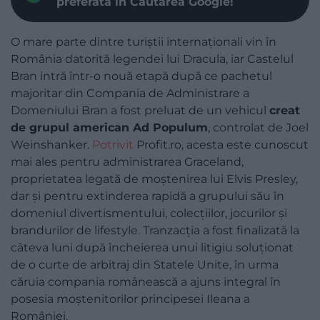
preferată în Căutarea Google!
O mare parte dintre turiștii internaționali vin în
România datorită legendei lui Dracula, iar Castelul
Bran intră într-o nouă etapă după ce pachetul
majoritar din Compania de Administrare a
Domeniului Bran a fost preluat de un vehicul
creat
de grupul american Ad Populum
, controlat de Joel
Weinshanker.
Potrivit
Profit.ro, acesta este cunoscut
mai ales pentru administrarea Graceland,
proprietatea legată de moștenirea lui Elvis Presley,
dar și pentru extinderea rapidă a grupului său în
domeniul divertismentului, colecțiilor, jocurilor și
brandurilor de lifestyle. Tranzacția a fost finalizată la
câteva luni după încheierea unui litigiu soluționat
de o curte de arbitraj din Statele Unite, în urma
căruia compania românească a ajuns integral în
posesia moștenitorilor principesei Ileana a
României.