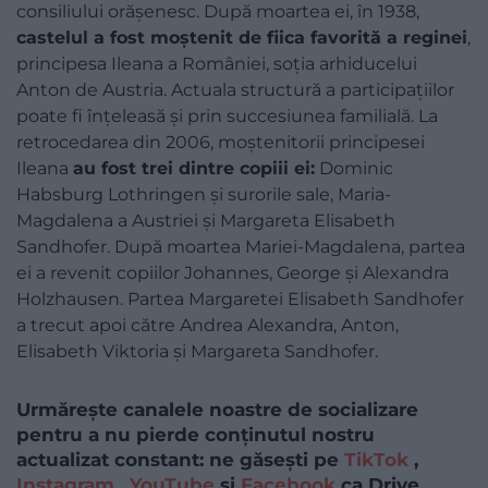
consiliului orășenesc. După moartea ei, în 1938,
castelul a fost moștenit de fiica favorită a reginei
,
principesa Ileana a României, soția arhiducelui
Anton de Austria. Actuala structură a participațiilor
poate fi înțeleasă și prin succesiunea familială. La
retrocedarea din 2006, moștenitorii principesei
Ileana
au fost trei dintre copiii ei:
Dominic
Habsburg Lothringen și surorile sale, Maria-
Magdalena a Austriei și Margareta Elisabeth
Sandhofer. După moartea Mariei-Magdalena, partea
ei a revenit copiilor Johannes, George și Alexandra
Holzhausen. Partea Margaretei Elisabeth Sandhofer
a trecut apoi către Andrea Alexandra, Anton,
Elisabeth Viktoria și Margareta Sandhofer.
Urmărește canalele noastre de socializare
pentru a nu pierde conținutul nostru
actualizat constant: ne găsești pe
TikTok
,
Instagram
,
YouTube
și
Facebook
ca Drive