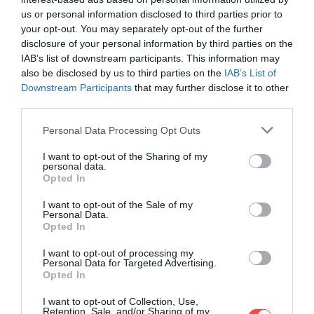
us or personal information disclosed to third parties prior to
your opt-out. You may separately opt-out of the further
disclosure of your personal information by third parties on the
IAB’s list of downstream participants. This information may
also be disclosed by us to third parties on the
IAB’s List of
Downstream Participants
that may further disclose it to other
third parties.
Acum, firma VT Bran, înființată de o companie
Please note that this website/app uses one or more Google
Personal Data Processing Opt Outs
americană din grupul Ad Populum, a preluat 80%
services and may gather and store information including but
din părțile sociale ale CADB.
Restul participațiilor
not limited to your visit or usage behaviour. You may click to
I want to opt-out of the Sharing of my
personal data.
grant or deny consent to Google and its third-party tags to
rămân împărțite astfel:
Dominic Habsburg
Opted In
use your data for below specified purposes in below Google
Lothringen deține 6,67%, Alexandra Ferch 2,67%,
consent section.
I want to opt-out of the Sale of my
Georg Holzhausen și Johann Holzhausen câte 2%,
Personal Data.
Anton Sandhofer și Andrea Alexandra Sandhofer
Opted In
câte 1,67%, iar Elisabeth Viktoria Sandhofer și
I want to opt-out of processing my
Margareta Sandhofer câte 1,66%. Până la publicarea
Personal Data for Targeted Advertising.
articolului
din Profit.ro, reprezentanții Ad Populum
Opted In
nu oferiseră detalii despre strategia de operare a
I want to opt-out of Collection, Use,
castelului.
Totuși, profilul grupului și evoluția sa
Retention, Sale, and/or Sharing of my