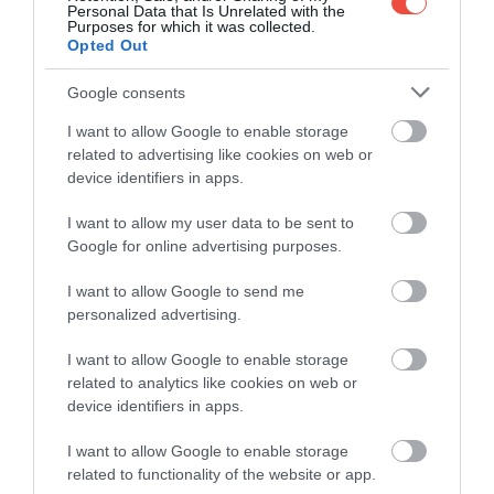
Personal Data that Is Unrelated with the
recentă arată dimensiunea ambițiilor din spatele
Purposes for which it was collected.
tranzacției. Joel Weinshanker a construit Ad
Opted Out
Populum ca un conglomerat cu un portofoliu
Google consents
consistent de companii și mărci precum Kidrobot,
WizKids, Rubies, Chia Pet, Smiffys și Graceland.
I want to allow Google to enable storage
related to advertising like cookies on web or
device identifiers in apps.
În paralel, gestionează, în numele familiei
Presley, turismul, licențierea și
I want to allow my user data to be sent to
evenimentele legate de Elvis Presley.
Google for online advertising purposes.
I want to allow Google to send me
personalized advertising.
I want to allow Google to enable storage
related to analytics like cookies on web or
device identifiers in apps.
I want to allow Google to enable storage
related to functionality of the website or app.