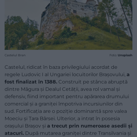
Castelul Bran
Foto:
Unsplash
Castelul, ridicat în baza privilegiului acordat de
regele Ludovic I al Ungariei locuitorilor Brașovului,
a
fost finalizat în 1388.
Construit pe stânca abruptă
dintre Măgura și Dealul Cetății, avea rol vamal și
defensiv, fiind important pentru apărarea drumului
comercial și a graniței împotriva incursiunilor din
sud. Fortificația are o poziție dominantă spre valea
Moeciu și Țara Bârsei. Ulterior, a intrat în posesia
orașului Brașov și
a trecut prin numeroase asedii și
atacuri.
După mutarea graniței dintre Transilvania și