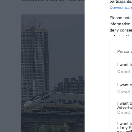
participants
Downstream 
Please note
information 
deny consent
in below Go
Persona
I want t
Opted 
I want t
Opted 
I want 
Advertis
Opted 
I want t
of my P
was col