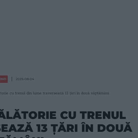
OND
2025-08-04
torie cu trenul din lume traversează 13 țări în două săptămâni
ĂLĂTORIE CU TRENUL
EAZĂ 13 ȚĂRI ÎN DOUĂ