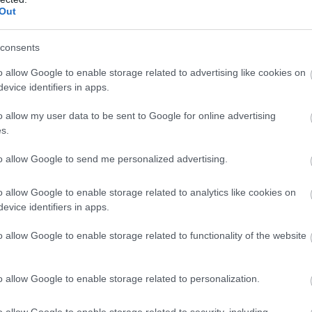
Out
consents
Foto:
Unsplash
o allow Google to enable storage related to advertising like cookies on
evice identifiers in apps.
o allow my user data to be sent to Google for online advertising
le ferată din Europa se circulă de aproape 150 de
s.
to allow Google to send me personalized advertising.
o allow Google to enable storage related to analytics like cookies on
evice identifiers in apps.
o allow Google to enable storage related to functionality of the website
o allow Google to enable storage related to personalization.
o allow Google to enable storage related to security, including