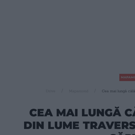
MAPAM
Drive
Mapamond
Cea mai lungă călă
CEA MAI LUNGĂ C
DIN LUME TRAVERS