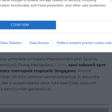
cation functionality and fraud prevention, and other user protection.
CONFIRM
Data Deletion
Data Access
Politica noastră privind cookie-urile
iei și urmează un traseu impresionant prin Spania,
ancțiuni), Rusia, Mongolia și
China
,
apoi coboară spre
finata metropolă tropicală: Singapore
. Printre
mbări de tren, control vamal complicat în anumite
le, dar și suspendarea unor rute esențiale, precum
 sancțiunilor geopolitice.