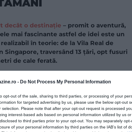
TĂMÂNI
t decât o destinație
– promit o aventură,
ele mai fascinante astfel de idei este un
realizabil în teorie: de la Vila Real de
n Singapore, traversând 13 țări, opt fusuri
etri de cale ferată.
a sursă preferată în Căutarea Google!
zine.ro -
Do Not Process My Personal Information
cest itinerariu monumental ar putea fi parcurs, teoretic,
to opt-out of the sale, sharing to third parties, or processing of your per
formation for targeted advertising by us, please use the below opt-out s
i perfecte și fără întreruperi semnificative. Însă, până
r selection. Please note that after your opt-out request is processed y
ătorie integrală. Deși, conform publicației
Express
,
eing interest-based ads based on personal information utilized by us or
ructural –
în special după inaugurarea căii ferate
disclosed to third parties prior to your opt-out. You may separately opt-
 major în rețeaua din Asia de Sud-Est – o serie de
losure of your personal information by third parties on the IAB’s list of
ai degrabă teoretică decât aplicabilă.