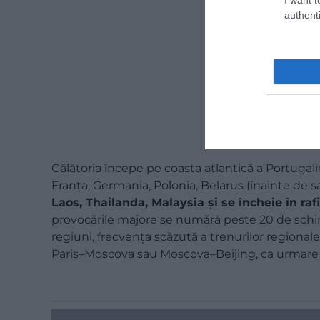
authenti
Călătoria începe pe coasta atlantică a Portugal
Franța, Germania, Polonia, Belarus (înainte de s
Laos, Thailanda, Malaysia și se încheie în ra
provocările majore se numără peste 20 de schi
regiuni, frecvența scăzută a trenurilor regiona
Paris–Moscova sau Moscova–Beijing, ca urmare a