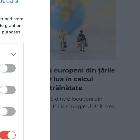
B’s List of
er and store
to grant or
ed purposes
Tot mai mulți europeni din țările
dezvoltate ar lua în calcul
mutarea în străinătate
Aproape jumătate dintre locuitorii din
Franța, Germania, Italia și Regatul Unit cred
că, la un…
MAPAMOND