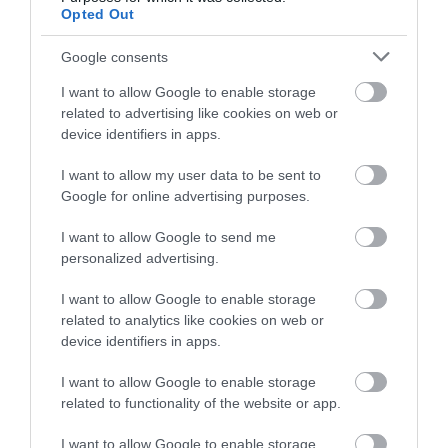
Opted Out
Google consents
I want to allow Google to enable storage
related to advertising like cookies on web or
Deși exteriorul poate sugera un adăpost vechi din
device identifiers in apps.
piatră, interiorul este surprinzător de primitor.
Clădirea are două niveluri.
La parter se află
I want to allow my user data to be sent to
Google for online advertising purposes.
bucătăria și camera de zi,
unde se găsește și o
canapea de aproape 360 de kilograme, realizată din
I want to allow Google to send me
lemn de eucalipt și beton. Etajul este legat de
personalized advertising.
parter printr-o scară din lemn, iar camerele de sus
au fost adaptate după formele stâncilor. În
I want to allow Google to enable storage
dormitoare, granitul apare direct în pereți,
related to analytics like cookies on web or
accentuând și mai mult legătura dintre casă și
device identifiers in apps.
mediul din jur.Lângă construcție se pot vedea o
I want to allow Google to enable storage
piscină săpată în piatră și un rezervor exterior
related to functionality of the website or app.
pentru apă.
I want to allow Google to enable storage