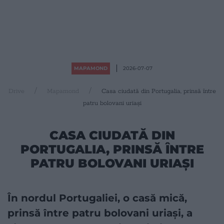
MAPAMOND
2026-07-07
Drive
Mapamond
Casa ciudată din Portugalia, prinsă între
patru bolovani uriași
CASA CIUDATĂ DIN
PORTUGALIA, PRINSĂ ÎNTRE
PATRU BOLOVANI URIAȘI
În nordul Portugaliei, o casă mică,
prinsă între patru bolovani uriași, a