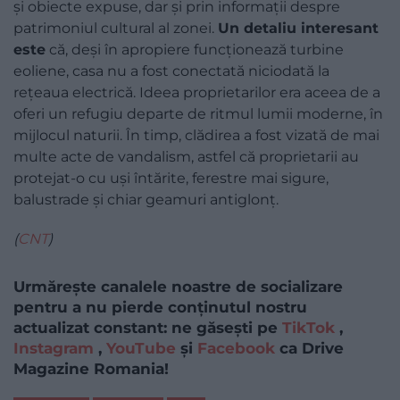
și obiecte expuse, dar și prin informații despre
patrimoniul cultural al zonei.
Un detaliu interesant
este
că, deși în apropiere funcționează turbine
eoliene, casa nu a fost conectată niciodată la
rețeaua electrică. Ideea proprietarilor era aceea de a
oferi un refugiu departe de ritmul lumii moderne, în
mijlocul naturii. În timp, clădirea a fost vizată de mai
multe acte de vandalism, astfel că proprietarii au
protejat-o cu uși întărite, ferestre mai sigure,
balustrade și chiar geamuri antiglonț.
(
CNT
)
Urmărește canalele noastre de socializare
pentru a nu pierde conținutul nostru
actualizat constant: ne găsești pe
TikTok
,
Instagram
,
YouTube
și
Facebook
ca Drive
Magazine Romania!