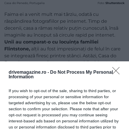
Casa do Penedo, Portugalia
Foto:
Shutterstock
Faima ei a venit mult mai târziu, odată cu
răspândirea fotografiilor pe internet. Timp de
decenii, casa a rămas relativ puțin cunoscută, însă
imaginile au început să circule rapid pe internet.
Unii au comparat-o cu locuința familiei
Flintstone,
alții au fost impresionați de felul în care
se integrează firesc printre stânci. Astăzi, Casa do
Penedo este una dintre acele apariții arhitecturale
pe care turiștii și fotografii le caută în mod special
drivemagazine.ro -
Do Not Process My Personal
atunci când ajung în nordul Portugaliei.
Information
If you wish to opt-out of the sale, sharing to third parties, or
processing of your personal or sensitive information for
targeted advertising by us, please use the below opt-out
section to confirm your selection. Please note that after your
opt-out request is processed you may continue seeing
interest-based ads based on personal information utilized by
us or personal information disclosed to third parties prior to