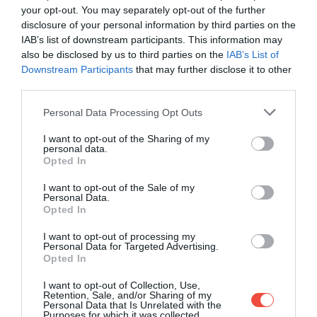
your opt-out. You may separately opt-out of the further
disclosure of your personal information by third parties on the
IAB’s list of downstream participants. This information may
also be disclosed by us to third parties on the
IAB’s List of
Downstream Participants
that may further disclose it to other
third parties.
Please note that this website/app uses one or more Google
Personal Data Processing Opt Outs
services and may gather and store information including but
not limited to your visit or usage behaviour. You may click to
I want to opt-out of the Sharing of my
personal data.
grant or deny consent to Google and its third-party tags to
Opted In
use your data for below specified purposes in below Google
consent section.
I want to opt-out of the Sale of my
Personal Data.
Opted In
I want to opt-out of processing my
Personal Data for Targeted Advertising.
Opted In
I want to opt-out of Collection, Use,
Retention, Sale, and/or Sharing of my
Personal Data that Is Unrelated with the
Purposes for which it was collected.