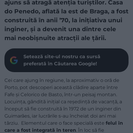
ajuns să atragă atenția turiștilor. Casa
do Penedo, aflată la est de Braga, a fost
construită în anii ’70, la inițiativa unui
inginer, și a devenit una dintre cele
mai neobișnuite atracții ale țării.
Setează site-ul nostru ca sursă
preferată în Căutarea Google!
Cei care ajung în regiune, la aproximativ o oră de
Porto, pot descoperi această clădire aparte între
Fafe și Celorico de Basto, într-un peisaj montan.
Locuința, gândită inițial ca reședință de vacanță, a
început să fie construită în 1972 de un inginer din
Guimarães, iar lucrările s-au încheiat doi ani mai
târziu. Elementul care o face specială este
felul în
care a fost integrată în teren
. În loc să fie