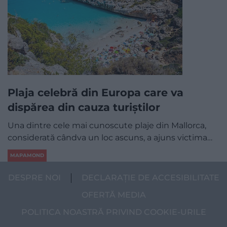
Plaja celebră din Europa care va
dispărea din cauza turiștilor
Una dintre cele mai cunoscute plaje din Mallorca,
considerată cândva un loc ascuns, a ajuns victima…
MAPAMOND
DESPRE NOI
DECLARAȚIE DE ACCESIBILITATE
OFERTĂ MEDIA
POLITICA NOASTRĂ PRIVIND COOKIE-URILE