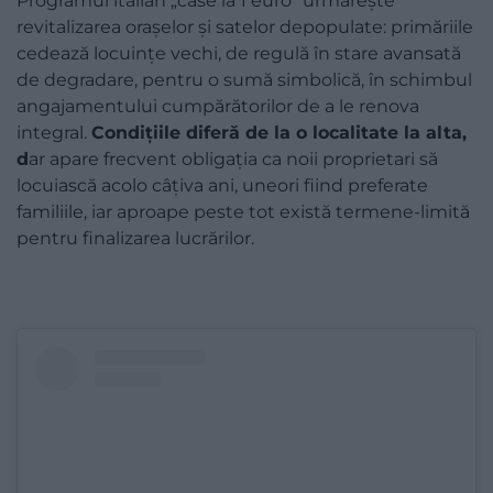
Programul italian „case la 1 euro” urmărește
revitalizarea orașelor și satelor depopulate: primăriile
cedează locuințe vechi, de regulă în stare avansată
de degradare, pentru o sumă simbolică, în schimbul
angajamentului cumpărătorilor de a le renova
integral.
Condițiile diferă de la o localitate la alta,
d
ar apare frecvent obligația ca noii proprietari să
locuiască acolo câțiva ani, uneori fiind preferate
familiile, iar aproape peste tot există termene-limită
pentru finalizarea lucrărilor.