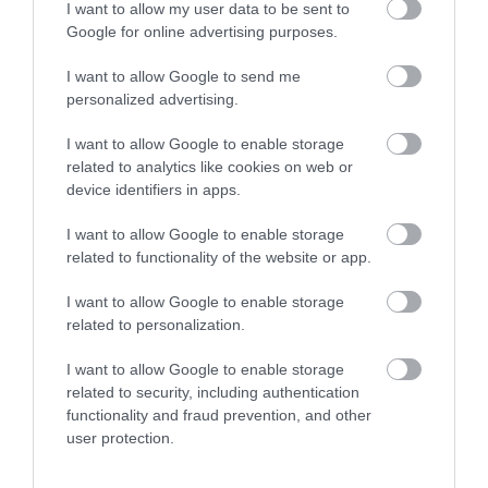
I want to allow my user data to be sent to
doar șantierul propriu-zis, ci și costurile juridice și
Google for online advertising purposes.
administrative. Aceste
cheltuieli de procedură s-au
ridicat la aproximativ 3.800 de euro pentru
I want to allow Google to send me
fiecare casă,
iar pentru reabilitarea primei locuințe
personalized advertising.
a investit 60.000 de euro.
I want to allow Google to enable storage
related to analytics like cookies on web or
device identifiers in apps.
I want to allow Google to enable storage
Interesant!
Au renunțat la programul de un
related to functionality of the website or app.
euro și au avut dreptate: au cumpărat o casă
în Sicilia pentru niște mărunțiș
I want to allow Google to enable storage
related to personalization.
I want to allow Google to enable storage
related to security, including authentication
functionality and fraud prevention, and other
user protection.