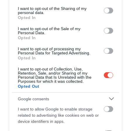
services and may gather and store information including but
not limited to your visit or usage behaviour. You may click to
I want to opt-out of the Sharing of my
personal data.
grant or deny consent to Google and its third-party tags to
Opted In
use your data for below specified purposes in below Google
consent section.
I want to opt-out of the Sale of my
Personal Data.
Opted In
I want to opt-out of processing my
Personal Data for Targeted Advertising.
Opted In
I want to opt-out of Collection, Use,
Retention, Sale, and/or Sharing of my
Personal Data that Is Unrelated with the
Rubia Daniels, de 51 de ani – consultantă în
Purposes for which it was collected.
Opted Out
arhitectură de aproape două decenii – și-a cumpărat
prima casă la 1 euro la Mussomeli, în aprilie 2019, apoi
Google consents
a achiziționat încă cinci imobile. Cele mai multe
clădiri erau într-o stare foarte proastă –
unele nu
I want to allow Google to enable storage
aveau nici curent, nici apă.
Bazându-se pe
related to advertising like cookies on web or
device identifiers in apps.
experiența sa profesională, Rubia a început
renovarea celor șase proprietăți, asumându-și nu