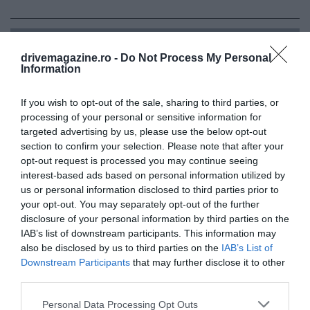
Te-ar putea interesa și asta!
A cumpărat o casă
drivemagazine.ro -
Do Not Process My Personal
în Sicilia la un euro! Iată cum arată acum
Information
locuința sa
If you wish to opt-out of the sale, sharing to third parties, or
processing of your personal or sensitive information for
targeted advertising by us, please use the below opt-out
section to confirm your selection. Please note that after your
opt-out request is processed you may continue seeing
interest-based ads based on personal information utilized by
us or personal information disclosed to third parties prior to
your opt-out. You may separately opt-out of the further
disclosure of your personal information by third parties on the
IAB’s list of downstream participants. This information may
also be disclosed by us to third parties on the
IAB’s List of
Downstream Participants
that may further disclose it to other
third parties.
Please note that this website/app uses one or more Google
Personal Data Processing Opt Outs