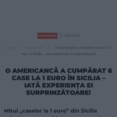
MAPAMOND
2025-09-30
Drive
Mapamond
O americancă a cumpărat 6 case la 1
euro în Sicilia – iată experiența ei surprinzătoare!
O AMERICANCĂ A CUMPĂRAT 6
CASE LA 1 EURO ÎN SICILIA –
IATĂ EXPERIENȚA EI
SURPRINZĂTOARE!
Mitul „caselor la 1 euro” din Sicilia