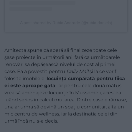
A post shared by Rubia Andrade (@rubia.daniels)
Arhitecta spune că speră să finalizeze toate cele
șase proiecte în următorii ani, fără ca următoarele
renovări să depășească nivelul de cost al primei
case. Ea a povestit pentru
Daily Mail
și la ce vor fi
folosite imobilele:
locuința cumpărată pentru fiica
ei este aproape gata
, iar pentru cele două mătuși
vrea să amenajeze locuințe în Mussomeli, acestea
luând serios în calcul mutarea. Dintre casele rămase,
una ar urma să devină un spațiu comunitar, alta un
mic centru de wellness, iar la destinația celei din
urmă încă nu s-a decis.