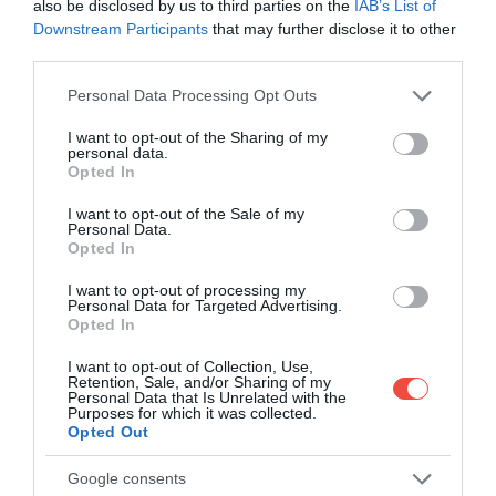
also be disclosed by us to third parties on the
IAB’s List of
Downstream Participants
that may further disclose it to other
third parties.
Please note that this website/app uses one or more Google
Personal Data Processing Opt Outs
services and may gather and store information including but
not limited to your visit or usage behaviour. You may click to
I want to opt-out of the Sharing of my
personal data.
grant or deny consent to Google and its third-party tags to
Opted In
use your data for below specified purposes in below Google
consent section.
I want to opt-out of the Sale of my
Personal Data.
Opted In
I want to opt-out of processing my
Personal Data for Targeted Advertising.
Lemur catta
Foto:
Mathias Appel (CCO)
Opted In
Relieful a amplificat și mai mult diversitatea.
I want to opt-out of Collection, Use,
Lanțurile muntoase separă estul umed, dominat de
Retention, Sale, and/or Sharing of my
Personal Data that Is Unrelated with the
păduri tropicale și păduri de ceață, de vestul și sudul
Purposes for which it was collected.
Opted Out
mai uscate. În vest apar formațiuni de calcar și
întinderi cu precipitații reduse, în timp ce în est
Google consents
râurile și vegetația densă modelează un cu totul