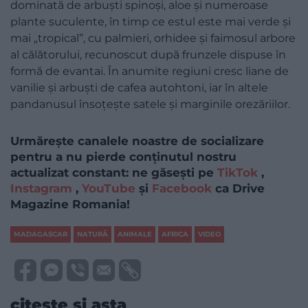
dominată de arbuști spinoși, aloe și numeroase
plante suculente, în timp ce estul este mai verde și
mai „tropical”, cu palmieri, orhidee și faimosul arbore
al călătorului, recunoscut după frunzele dispuse în
formă de evantai. În anumite regiuni cresc liane de
vanilie și arbuști de cafea autohtoni, iar în altele
pandanusul însoțește satele și marginile orezăriilor.
Urmărește canalele noastre de socializare
pentru a nu pierde conținutul nostru
actualizat constant: ne găsești pe
TikTok
,
Instagram
,
YouTube
și
Facebook
ca Drive
Magazine Romania!
MADAGASCAR
NATURĂ
ANIMALE
AFRICA
VIDEO
citește și asta