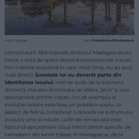
Arbori baobab
Foto:
Framalicious/Shutterstock
Lemurii sunt, fără îndoială, simbolul Madagascarului.
Peste o sută de specii domină ecosistemele insulei,
într-o istorie evolutivă în care, mult timp, nu au avut
rivali direcți.
Sunetele lor au devenit parte din
identitatea locului:
indri se aude de la kilometri
distanță, mai ales dimineața, iar sifaka „latră” și sare
spectaculos printre copaci. Un alt exemplu al
evoluției izolate este fosa, un prădător suplu, cu
aspect de felină, considerat o dovadă vie a drumului
evolutiv unic al insulei. La fel de remarcabil este
faptul că aproximativ două treimi dintre speciile de
cameleoni din lume trăiesc în Madagascar, de la