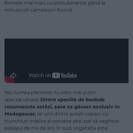
formele mai mari, cu protuberanțe, până la
minusculii cameleoni-frunză.
Nici lumea plantelor nu este mai puțin
spectaculoasă.
Dintre speciile de baobab
recunoscute astăzi, șase se găsesc exclusiv în
Madagascar,
iar unii dintre acești copaci, cu
trunchiuri masive și coroane rare, par să vegheze
peisajul de mii de ani. În sud, vegetația este