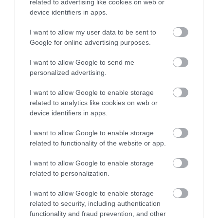
related to advertising like cookies on web or
piatră din Beacon Hill sau trecem pe sub corpurile
device identifiers in apps.
de iluminat clasice sau șirurile de case în stil colonial,
trebuie să ne reamintim că Boston nu mai este o
I want to allow my user data to be sent to
colonie engleză. Iar dacă vizităm partea North End,
Google for online advertising purposes.
va trebui să ne reamintim că nu suntem pe străzile
Italiei. Cauți atmosfera Irlandei? Boston găzduiește
I want to allow Google to send me
personalized advertising.
câteva irish pub-uri...
I want to allow Google to enable storage
MONTPELIER, VERMONT
related to analytics like cookies on web or
device identifiers in apps.
I want to allow Google to enable storage
related to functionality of the website or app.
I want to allow Google to enable storage
related to personalization.
I want to allow Google to enable storage
related to security, including authentication
functionality and fraud prevention, and other