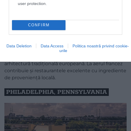
user protection.
Foto:
Pixabay
CONFIRM
Și-a primit numele încă în perioada când a existat o
legătură puternică între SUA și Franța. Și, într-
adevăr, cea mai mică capitală de stat din SUA (cu o
Data Deletion
Data Access
Politica noastră privind cookie-
populație de cca. 7.500) arată ca un sat rural francez,
urile
cu piețe, magazine unice, dealuri verzi și urme de
arhitectură tradițională europeană. La aerul francez
contribuie și restaurantele excelente cu ingrediente
de proveniență locală.
PHILADELPHIA, PENNSYLVANIA