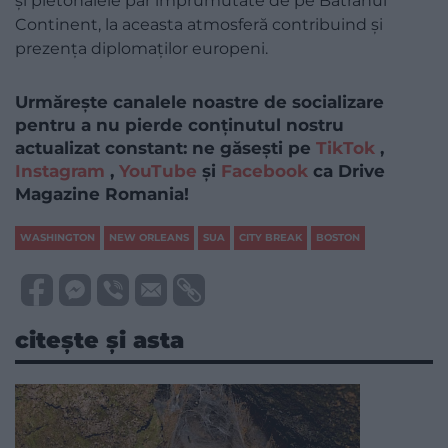
și pietonalele par împrumutate de pe Bătrânul
Continent, la aceasta atmosferă contribuind și
prezența diplomaților europeni.
Urmărește canalele noastre de socializare
pentru a nu pierde conținutul nostru
actualizat constant: ne găsești pe
TikTok
,
Instagram
,
YouTube
și
Facebook
ca Drive
Magazine Romania!
WASHINGTON
NEW ORLEANS
SUA
CITY BREAK
BOSTON
citește și asta