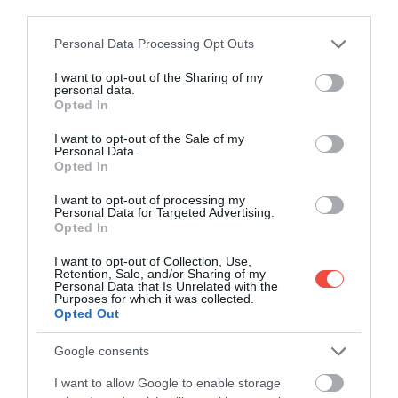
third parties.
Please note that this website/app uses one or more Google
Personal Data Processing Opt Outs
services and may gather and store information including but
not limited to your visit or usage behaviour. You may click to
I want to opt-out of the Sharing of my
personal data.
grant or deny consent to Google and its third-party tags to
Opted In
use your data for below specified purposes in below Google
consent section.
I want to opt-out of the Sale of my
Personal Data.
Opted In
I want to opt-out of processing my
Personal Data for Targeted Advertising.
Opted In
I want to opt-out of Collection, Use,
Retention, Sale, and/or Sharing of my
Personal Data that Is Unrelated with the
Purposes for which it was collected.
Opted Out
Google consents
Dacă ne plimbăm de-a lungul străzilor înguste de
I want to allow Google to enable storage