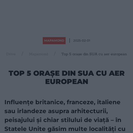
MAPAMOND
2025-02-01
Drive
Mapamond
Top 5 orașe din SUA cu aer european
TOP 5 ORAȘE DIN SUA CU AER
EUROPEAN
Influențe britanice, franceze, italiene
sau irlandeze asupra arhitecturii,
peisajului și chiar stilului de viață – în
Statele Unite găsim multe localități cu